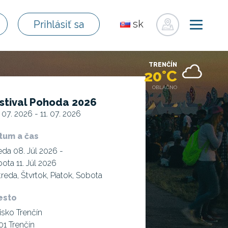
sk
Prihlásiť sa
en
de
TRENČÍN
pl
20°C
fr
OBLAČNO
stival Pohoda 2026
ru
 07. 2026 - 11. 07. 2026
hu
uk
tum a čas
eda 08. Júl 2026 -
ota 11. Júl 2026
treda, Štvrtok, Piatok, Sobota
esto
isko Trenčín
01 Trenčín