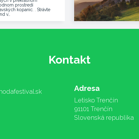
ych v prekrásnom
rodnom prostredí
vských kopaníc. . Strávte
end v…
Kontakt
Adresa
odafestival.sk
Letisko Trenčín
91101 Trenčín
Slovenská republika