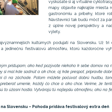
vyskúšate si aj virtuálne cyklotra
mapy objavíte najkrajšie miesta re
gastronómiu a príbehy, ktoré rob
Návštevníci tak budú môcť za pár 
z úplne novej perspektívy a nače
výlety.
jvýznamnejších kultúrnych podujatí na Slovensku. Už tri 
usie a jedinečnú festivalovú atmosféru, ktorú každoročne vy
akým prístupom, ako keď pozývate niekoho k sebe domov na náv
si mal kde sadnúť a ak chce, aj kde prespať, pripravíte dobré
eľni či na záchode. Potom môžete počúvať dobrú hudbu, tanc
preberať umenie, každý čo chce a ako chce. Veríme, že tento 
ú to úžasní hostia. Vytvárajú tú najlepšiu atmosféru, akú na 
 na Slovensku – Pohoda pridáva festivalový extra deň