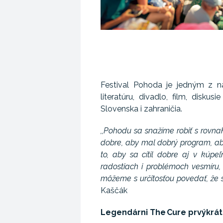
Festival Pohoda je jedným z na
literatúru, divadlo, film, disk
Slovenska i zahraničia.
,,Pohodu sa snažíme robiť s rovn
dobre, aby mal dobrý program, aby 
to, aby sa cítil dobre aj v kúp
radostiach i problémoch vesmíru, 
môžeme s určitosťou povedať, že s
Kaščák
Legendárni The Cure prvýkrát