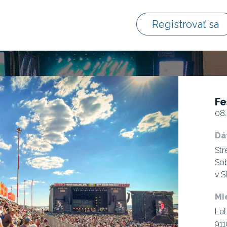
Registrovať sa
Fe
08.
Dá
Str
Sob
v S
Mi
Let
911