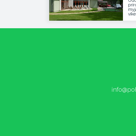
Odd
prí
myja
vík
info@poh