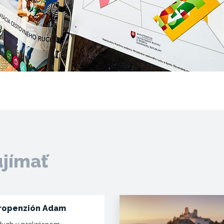
ujímať
ropenzión Adam