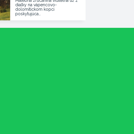
Malebná zrúcanina viditeľná už z
diaľky na vápencovo-
dolomitickom kopci
poskytujúca…