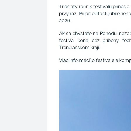
Tridsiaty ročník festivalu prine
prvý raz. Pri príležitosti jubilejn
2026.
Ak sa chystáte na Pohodu, nezabu
festival koná, cez príbehy, te
Trenčianskom kraji.
Viac informácií o festivale a ko