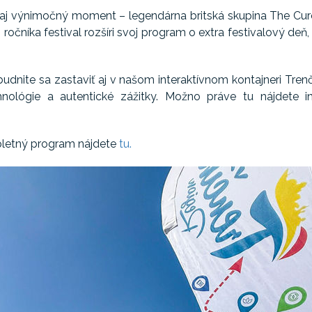
sie aj výnimočný moment – legendárna britská skupina The C
ého ročníka festival rozšíri svoj program o extra festivalový deň,
dnite sa zastaviť aj v našom interaktívnom kontajneri Trenč
chnológie a autentické zážitky. Možno práve tu nájdete in
mpletný program nájdete
tu.