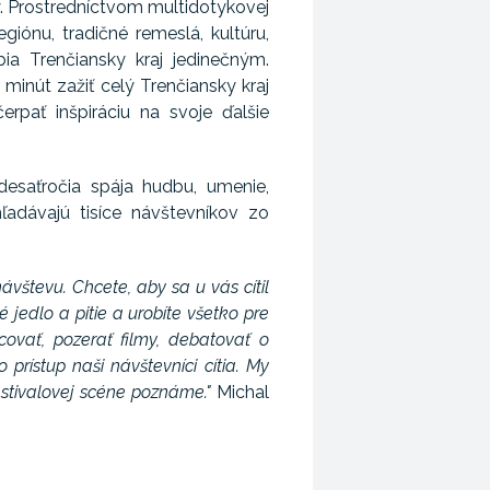
sy. Prostredníctvom multidotykovej
giónu, tradičné remeslá, kultúru,
ia Trenčiansky kraj jedinečným.
minút zažiť celý Trenčiansky kraj
rpať inšpiráciu na svoje ďalšie
desaťročia spája hudbu, umenie,
hľadávajú tisíce návštevníkov zo
števu. Chcete, aby sa u vás cítil
 jedlo a pitie a urobíte všetko pre
ovať, pozerať filmy, debatovať o
prístup naši návštevníci cítia. My
festivalovej scéne poznáme."
Michal