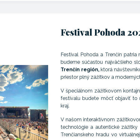
Festival Pohoda 20
Festival Pohoda a Trenčín patria 
budeme súčasťou najväčšieho slo
Trenčín región,
ktorá návštevníko
priestor plný zážitkov a moderných
V špeciálnom zážitkovom kontajner
festivalu budete môcť objaviť to 
kraj.
V našom interaktívnom zážitkovo
technológie a autentické zážitky z
Trenčianskeho hradu vo virtuálnej 