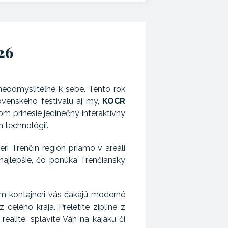
26
neodmysliteľne k sebe. Tento rok
venského festivalu aj my,
KOCR
m prinesie jedinečný interaktívny
 technológií.
i Trenčín región priamo v areáli
najlepšie, čo ponúka Trenčiansky
m kontajneri vás čakájú moderné
 celého kraja. Preletíte zipline z
realite, splavíte Váh na kajaku či