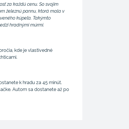
osť za každú cenu. So svojím
itom železnú pannu, ktorá mala v
praveného kúpeľa. Takýmto
medzi hradnými múrmi.
ročia, kde je vlastivedné
hticami.
ostanete k hradu za 45 minút.
značke. Autom sa dostanete až po