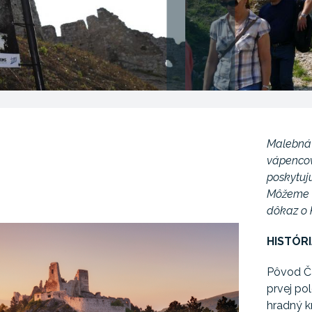
Malebná 
vápencov
poskytuj
Môžeme 
dôkaz o 
HISTÓR
Pôvod Ča
prvej pol
hradný k