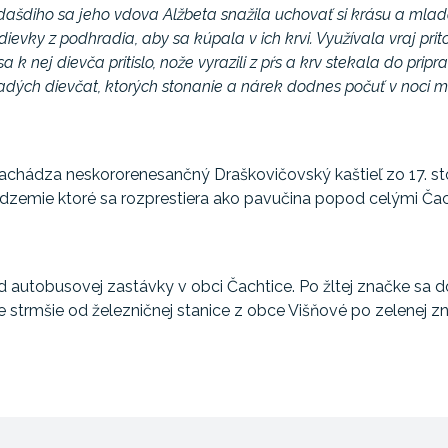
ašdiho sa jeho vdova Alžbeta snažila uchovať si krásu a mlad
ievky z podhradia, aby sa kúpala v ich krvi. Využívala vraj pr
 k nej dievča pritislo, nože vyrazili z pŕs a krv stekala do pri
adých dievčat, ktorých stonanie a nárek dodnes počuť v noci 
achádza neskororenesančný Draškovičovský kaštieľ zo 17. sto
zemie ktoré sa rozprestiera ako pavučina popod celými Čac
autobusovej zastávky v obci Čachtice. Po žltej značke sa d
e strmšie od železničnej stanice z obce Višňové po zelenej 