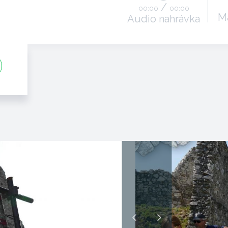
/
00:00
00:00
M
Audio nahrávka