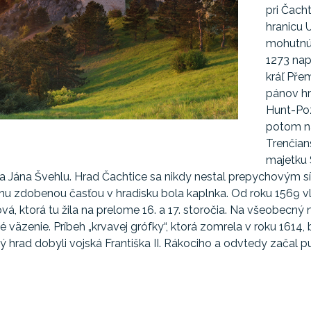
pri Čach
hranicu 
mohutnú 
1273 nap
kráľ Pře
pánov hr
Hunt-Poz
potom na
Trenčian
majetku 
teľa Jána Švehlu. Hrad Čachtice sa nikdy nestal prepychovým 
hu zdobenou časťou v hradisku bola kaplnka. Od roku 1569 vl
á, ktorá tu žila na prelome 16. a 17. storočia. Na všeobecný n
 väzenie. Príbeh „krvavej grófky“, ktorá zomrela v roku 1614, 
 hrad dobyli vojská Františka II. Rákociho a odvtedy začal pu