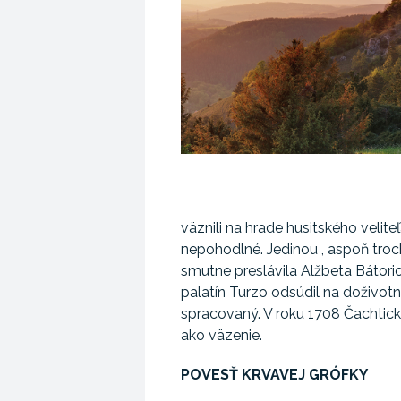
väznili na hrade husitského veli
nepohodlné. Jedinou , aspoň troc
smutne preslávila Alžbeta Bátoriov
palatín Turzo odsúdil na doživotné
spracovaný. V roku 1708 Čachtický
ako väzenie.
POVESŤ KRVAVEJ GRÓFKY