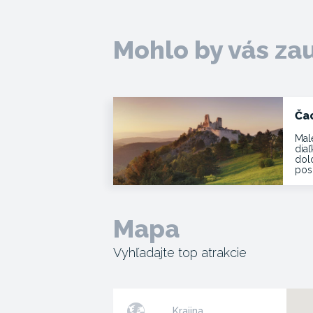
Mohlo by vás za
Ča
Mal
dia
dol
pos
Mapa
Vyhľadajte top atrakcie
Krajina