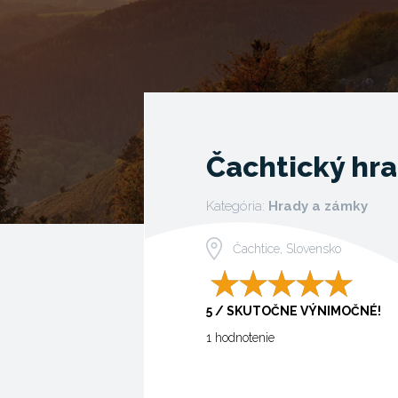
Čachtický hr
Kategória:
Hrady a zámky
Čachtice, Slovensko
5 / SKUTOČNE VÝNIMOČNÉ!
1 hodnotenie