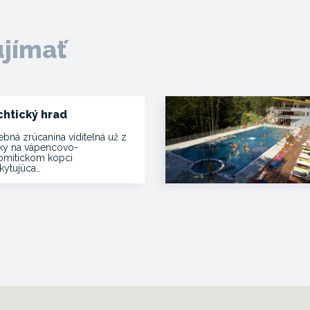
ujímať
chtický hrad
ebná zrúcanina viditeľná už z
ľky na vápencovo-
omitickom kopci
kytujúca…