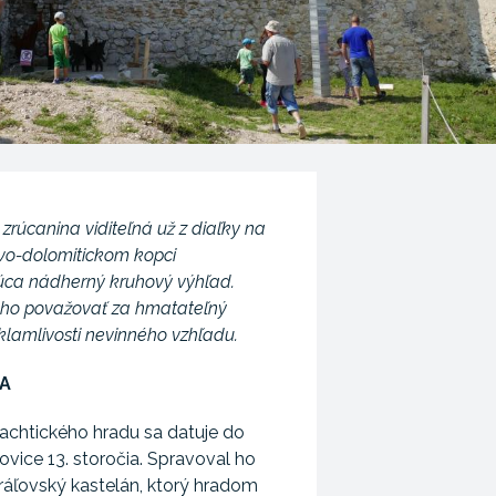
zrúcanina viditeľná už z diaľky na
o-dolomitickom kopci
úca nádherný kruhový výhľad.
ho považovať za hmatateľný
klamlivosti nevinného vzhľadu.
IA
chtického hradu sa datuje do
ovice 13. storočia. Spravoval ho
ráľovský kastelán, ktorý hradom