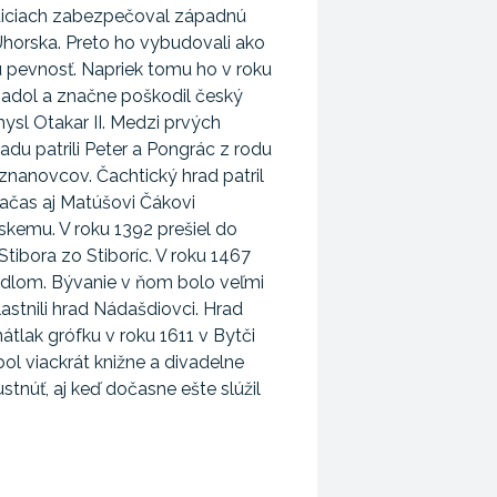
ticiach zabezpečoval západnú
Uhorska. Preto ho vybudovali ako
pevnosť. Napriek tomu ho v roku
adol a značne poškodil český
mysl Otakar II. Medzi prvých
adu patrili Peter a Pongrác z rodu
nanovcov. Čachtický hrad patril
čas aj Matúšovi Čákovi
skemu. V roku 1392 prešiel do
Stibora zo Stiboríc. V roku 1467
sídlom. Bývanie v ňom bolo veľmi
astnili hrad Nádašdiovci. Hrad
átlak grófku v roku 1611 v Bytči
bol viackrát knižne a divadelne
stnúť, aj keď dočasne ešte slúžil