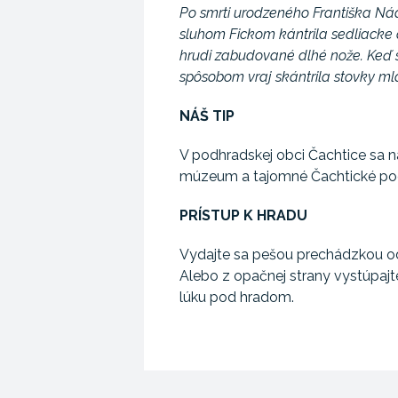
Po smrti urodzeného Františka Nád
sluhom Fickom kántrila sedliacke d
hrudi zabudované dlhé nože. Keď sa
spôsobom vraj skántrila stovky ml
NÁŠ TIP
V podhradskej obci Čachtice sa n
múzeum a tajomné Čachtické pod
PRÍSTUP K HRADU
Vydajte sa pešou prechádzkou od 
Alebo z opačnej strany vystúpajt
lúku pod hradom.