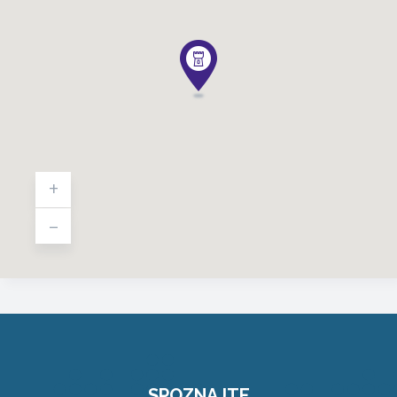
+
-
SPOZNAJTE