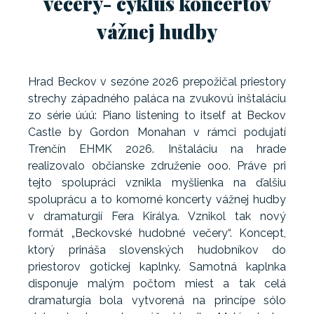
večery- cyklus koncertov
vážnej hudby
Hrad Beckov v sezóne 2026 prepožičal priestory
strechy západného paláca na zvukovú inštaláciu
zo série úúú: Piano listening to itself at Beckov
Castle by Gordon Monahan v rámci podujatí
Trenčín EHMK 2026. Inštaláciu na hrade
realizovalo občianske združenie ooo. Práve pri
tejto spolupráci vznikla myšlienka na ďalšiu
spoluprácu a to komorné koncerty vážnej hudby
v dramaturgií Fera Királya. Vznikol tak nový
formát „Beckovské hudobné večery“. Koncept,
ktorý prináša slovenských hudobníkov do
priestorov gotickej kaplnky. Samotná kaplnka
disponuje malým počtom miest a tak celá
dramaturgia bola vytvorená na princípe sólo