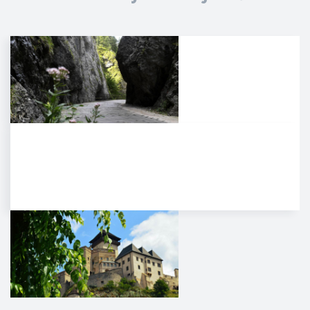
Manínska tiesňava
Iba najcitlivejšie uši poetických
duší tulákov dokážu zachytiť
clivú melódiu vzácnej…