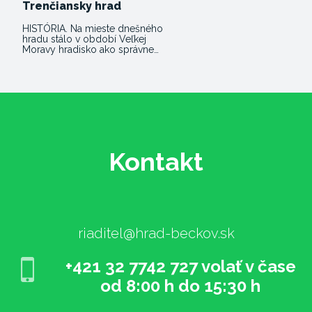
Trenčiansky hrad
HISTÓRIA. Na mieste dnešného
hradu stálo v období Veľkej
Moravy hradisko ako správne…
Kontakt
riaditel@hrad-beckov.sk
+421 32 7742 727 volať v čase
od 8:00 h do 15:30 h