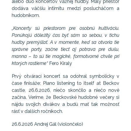
alebo duo koncertov vážnej hudby. Malý priestor
dodáva väčšiu intimitu medzi poslucháčom a
hudobníkom.
„Koncerty sú priestorom pre osobnú kultiváciu.
Ponúkajú dôležitý čas byť sám so sebou, v tichu
hudby premýšľať. A v momente, keď sa otvoria tie
správne porty, začne tiecť aj potrava pre dušu,
manna – to sú tie magické, formotvorné chvíle pri
ktorých rastieme“
Fero Kiraly
Prvý otvárací koncert sa odohral symbolicky v
čase finisáže: Piano listening to itself at Beckov
castle, 26.6.2026, niečo skončilo a niečo nové
začína. Veríme, že Beckovské hudobné večery si
nájdu svojich divákov a budú mať tak možnosť
rásť v ďalších ročníkoch.
26.6.2026 Andrej Gál (violončelo)