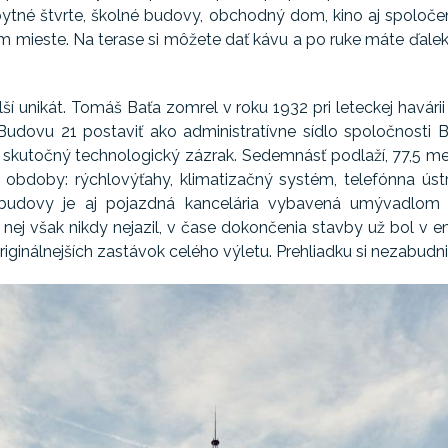
bytné štvrte, školné budovy, obchodný dom, kino aj spoloč
m mieste. Na terase si môžete dať kávu a po ruke máte ďalek
í unikát. Tomáš Baťa zomrel v roku 1932 pri leteckej havárii
udovu 21 postaviť ako administratívne sídlo spoločnosti Ba
o skutočný technologický zázrak. Sedemnásť podlaží, 77,5 met
bdoby: rýchlovýťahy, klimatizačný systém, telefónna ús
u budovy je aj pojazdná kancelária vybavená umývadlom
 nej však nikdy nejazil, v čase dokončenia stavby už bol v e
riginálnejších zastávok celého výletu. Prehliadku si nezabudn