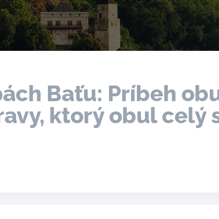
pách Baťu: Príbeh obu
avy, ktorý obul celý 