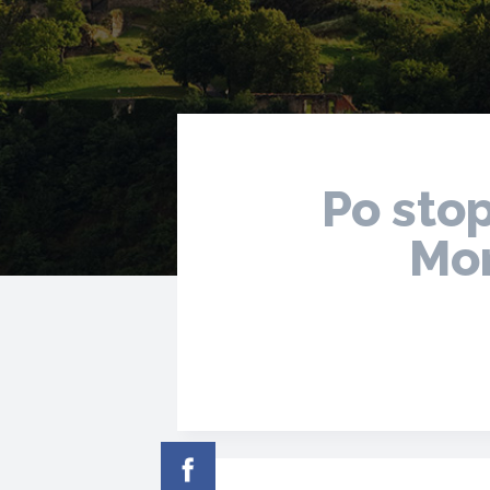
Po sto
Mor