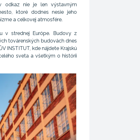
ov odkaz nie je len výstavným
esto, ktoré dodnes nesie jeho
anizme a celkovej atmosfére.
zmu v strednej Európe. Budovy z
alých továrenských budovách dnes
BAŤŮV INSTITUT, kde nájdete Krajskú
lého sveta a všetkým o histórii