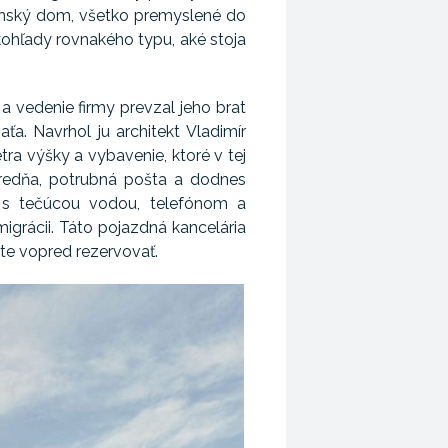
enský dom, všetko premyslené do
ohľady rovnakého typu, aké stoja
 a vedenie firmy prevzal jeho brat
ťa. Navrhol ju architekt Vladimír
ra výšky a vybavenie, ktoré v tej
tredňa, potrubná pošta a dodnes
 s tečúcou vodou, telefónom a
migrácii. Táto pojazdná kancelária
ite vopred rezervovať.