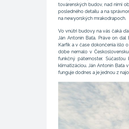
továrenských budov, nad nimi o
posledného detailu a na správno
na newyorských mrakodrapoch.
Vo vnútri budovy na vás čaká ďalš
Ján Antonín Baťa. Práve on dal B
Karfík a v čase dokončenia išlo 
dobe nemalo v Československu o
funkčný páternoster. Súčasťo
klimatizáciou. Ján Antonín Baťa v
funguje dodnes a je jednou z najo