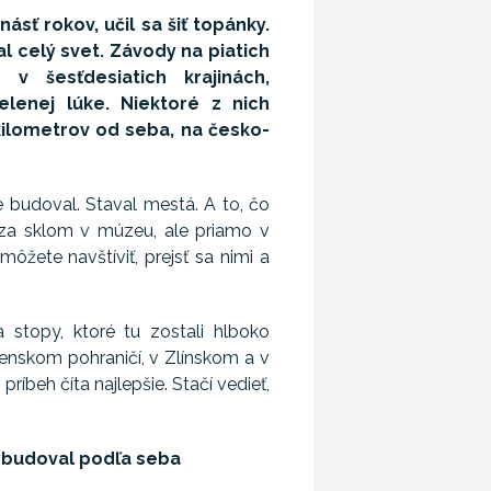
sť rokov, učil sa šiť topánky.
l celý svet. Závody na piatich
 v šesťdesiatich krajinách,
lenej lúke. Niektoré z nich
kilometrov od seba, na česko-
 budoval. Staval mestá. A to, čo
 za sklom v múzeu, ale priamo v
môžete navštíviť, prejsť sa nimi a
a stopy, ktoré tu zostali hlboko
enskom pohraničí, v Zlínskom a v
príbeh číta najlepšie. Stačí vedieť,
vybudoval podľa seba