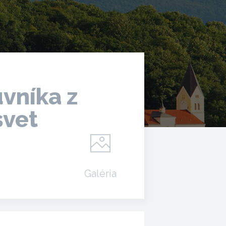
vníka z
svet
Galéria