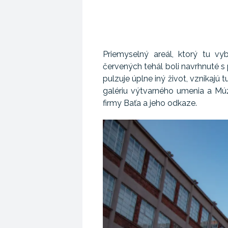
Priemyselný areál, ktorý tu vy
červených tehál boli navrhnuté 
pulzuje úplne iný život, vznikajú 
galériu výtvarného umenia a Mú
firmy Baťa a jeho odkaze.