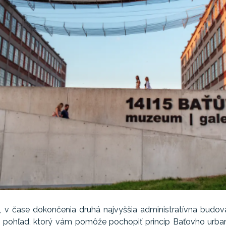
 v čase dokončenia druhá najvyššia administratívna budova
a pohľad, ktorý vám pomôže pochopiť princíp Baťovho urba