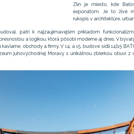
Zlín je miesto, kde Bať
exponátom. Je to živé m
rukopis v architektúre, urb
budoval, patrí k najzaujímavejším príkladom funkcionali
s presnosťou a logikou, ktorá pôsobí moderne aj dnes. V býv
tu kaviarne, obchody a firmy. V 14. a 15. budove sídli 14|15 
zeum juhovýchodnej Moravy s unikátnou zbierkou obuvi z ce