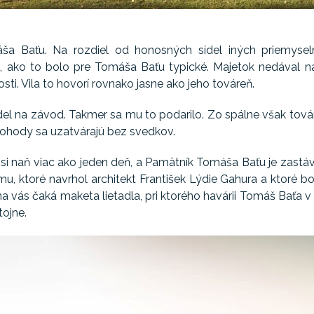
áša Baťu. Na rozdiel od honosných sídel iných priemyseln
, ako to bolo pre Tomáša Baťu typické. Majetok nedával n
sti. Vila to hovorí rovnako jasne ako jeho továreň.
del na závod. Takmer sa mu to podarilo. Zo spálne však továr
 dohody sa uzatvárajú bez svedkov.
te si naň viac ako jeden deň, a Pamätník Tomáša Baťu je zastá
mu, ktoré navrhol architekt František Lýdie Gahura a ktoré b
na vás čaká maketa lietadla, pri ktorého havárii Tomáš Baťa v
tojne.