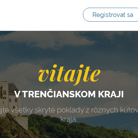
Registrovať sa
vitajte
V TRENČIANSKOM KRAJI
jte všetky skryté poklady z rôznych kúto
kraja.