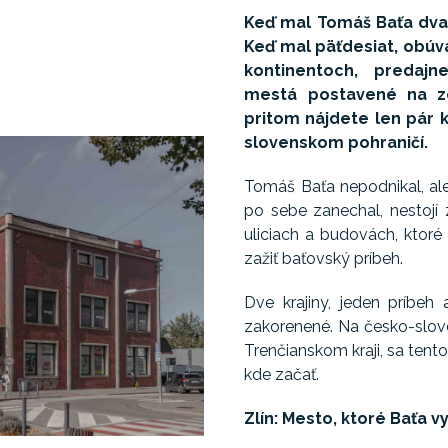
Keď mal Tomáš Baťa dvaná
Keď mal päťdesiat, obúva
kontinentoch, predajne
mestá postavené na ze
pritom nájdete len pár 
slovenskom pohraničí.
Tomáš Baťa nepodnikal, ale
po sebe zanechal, nestojí
uliciach a budovách, ktoré 
zažiť baťovský príbeh.
Dve krajiny, jeden príbeh 
zakorenené. Na česko-slov
Trenčianskom kraji, sa tento 
kde začať.
Zlín: Mesto, ktoré Baťa 