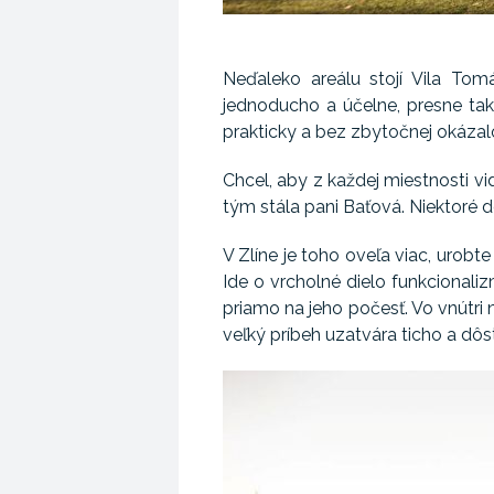
Neďaleko areálu stojí Vila Tom
jednoducho a účelne, presne tak
prakticky a bez zbytočnej okázalo
Chcel, aby z každej miestnosti vi
tým stála pani Baťová. Niektoré
V Zlíne je toho oveľa viac, urob
Ide o vrcholné dielo funkcionaliz
priamo na jeho počesť. Vo vnútri 
veľký príbeh uzatvára ticho a dôs