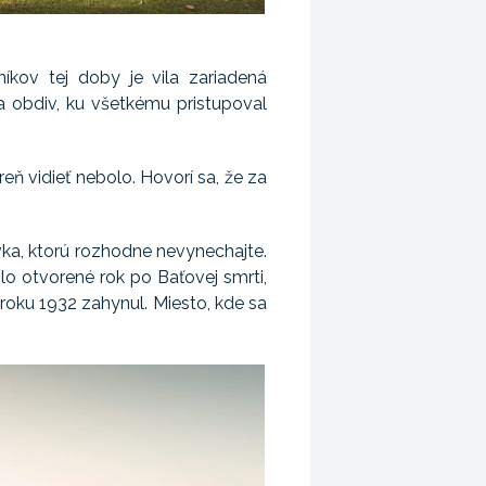
íkov tej doby je vila zariadená
a obdiv, ku všetkému pristupoval
eň vidieť nebolo. Hovorí sa, že za
vka, ktorú rozhodne nevynechajte.
olo otvorené rok po Baťovej smrti,
 roku 1932 zahynul. Miesto, kde sa