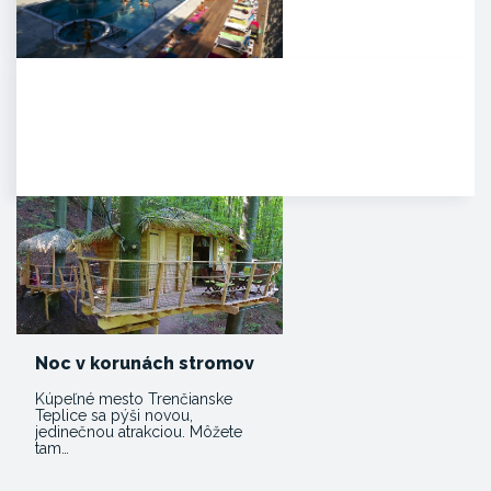
Kúpele Zelená žaba
. Mesto Trenčianske Teplice leží
severovýchodne od Trenčína na
úpätí Strážovských…
Noc v korunách stromov
Kúpeľné mesto Trenčianske
Teplice sa pýši novou,
jedinečnou atrakciou. Môžete
tam…