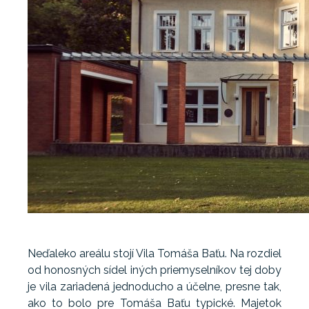
Neďaleko areálu stojí Vila Tomáša Baťu. Na rozdiel
od honosných sídel iných priemyselníkov tej doby
je vila zariadená jednoducho a účelne, presne tak,
ako to bolo pre Tomáša Baťu typické. Majetok