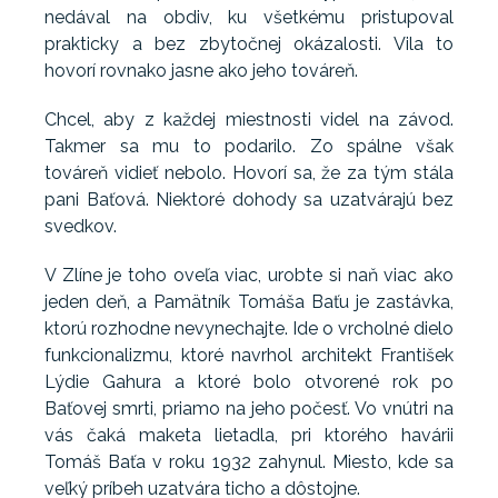
nedával na obdiv, ku všetkému pristupoval
prakticky a bez zbytočnej okázalosti. Vila to
hovorí rovnako jasne ako jeho továreň.
Chcel, aby z každej miestnosti videl na závod.
Takmer sa mu to podarilo. Zo spálne však
továreň vidieť nebolo. Hovorí sa, že za tým stála
pani Baťová. Niektoré dohody sa uzatvárajú bez
svedkov.
V Zlíne je toho oveľa viac, urobte si naň viac ako
jeden deň, a Pamätník Tomáša Baťu je zastávka,
ktorú rozhodne nevynechajte. Ide o vrcholné dielo
funkcionalizmu, ktoré navrhol architekt František
Lýdie Gahura a ktoré bolo otvorené rok po
Baťovej smrti, priamo na jeho počesť. Vo vnútri na
vás čaká maketa lietadla, pri ktorého havárii
Tomáš Baťa v roku 1932 zahynul. Miesto, kde sa
veľký príbeh uzatvára ticho a dôstojne.