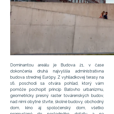
Dominantou areálu je Budova 21, v čase
dokončenia druhá najvyššia administratívna
budova strednej Európy. Z vyhliadkovej terasy na
16. poschodí sa otvára pohľad, ktorý vám
pomôže pochopiť princíp Baťovho urbanizmu,
geometricky presný raster továrenských budov,
nad nimi obytné štvrte, školné budovy, obchodný
dom, kino aj spoločenský dom, všetko
premyslené do posledného detailu a na