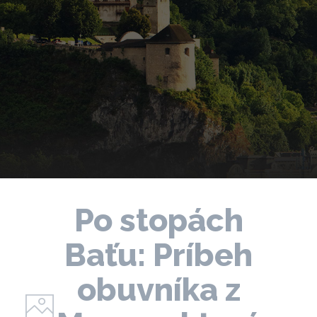
Po stopách
Baťu: Príbeh
obuvníka z