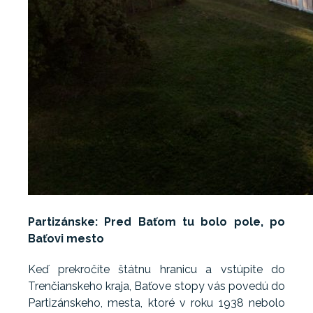
Partizánske: Pred Baťom tu bolo pole, po
Baťovi mesto
Keď prekročíte štátnu hranicu a vstúpite do
Trenčianskeho kraja, Baťove stopy vás povedú do
Partizánskeho, mesta, ktoré v roku 1938 nebolo