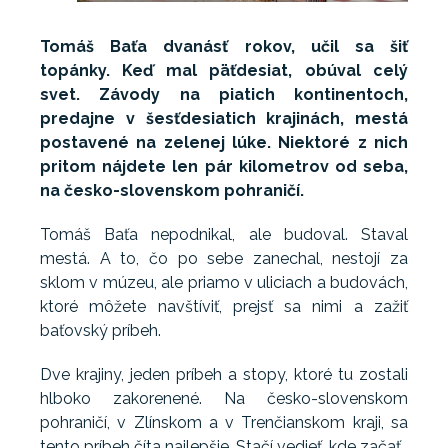
Tomáš Baťa dvanásť rokov, učil sa šiť
topánky. Keď mal päťdesiat, obúval celý
svet. Závody na piatich kontinentoch,
predajne v šesťdesiatich krajinách, mestá
postavené na zelenej lúke. Niektoré z nich
pritom nájdete len pár kilometrov od seba,
na česko-slovenskom pohraničí.
Tomáš Baťa nepodnikal, ale budoval. Staval
mestá. A to, čo po sebe zanechal, nestojí za
sklom v múzeu, ale priamo v uliciach a budovách,
ktoré môžete navštíviť, prejsť sa nimi a zažiť
baťovský príbeh.
Dve krajiny, jeden príbeh a stopy, ktoré tu zostali
hlboko zakorenené. Na česko-slovenskom
pohraničí, v Zlínskom a v Trenčianskom kraji, sa
tento príbeh číta najlepšie. Stačí vedieť, kde začať.