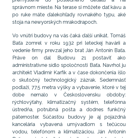
správnom mieste. Na terase si môžete dať kávu a
po ruke máte ďalekohľady rovnakého typu, aké
stoja na newyorských mrakodrapoch.
Vo vnútri budovy na vás čaká ďalší unikát. Tomáš
Baťa zomrel v roku 1932 pri leteckej havárii a
vedenie firmy prevzal jeho brat Ján Antonín Baťa.
Práve on dal Budovu 21 postaviť ako
administratívne sídlo spoločnosti Baťa. Navrhol ju
architekt Vladimír Karfík a v čase dokončenia išlo
o skutočný technologický zázrak. Sedemnásť
podlaží, 77,5 metra výšky a vybavenie, ktoré v tej
dobe nemalo v Československu obdoby:
rýchlovýťahy, klimatizačný systém, telefónna
ústredňa, potrubná pošta a dodnes funkčný
páternoster. Súčasťou budovy je aj pojazdná
kancelária vybavená umývadlom s tečúcou
vodou, telefónom a klimatizáciou. Ján Antonín