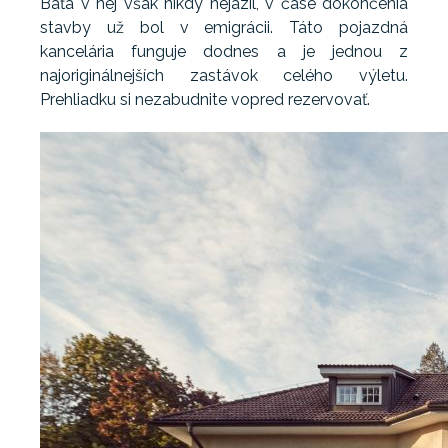
Baťa v nej však nikdy nejazil, v čase dokončenia
stavby už bol v emigrácii. Táto pojazdná
kancelária funguje dodnes a je jednou z
najoriginálnejších zastávok celého výletu.
Prehliadku si nezabudnite vopred rezervovať.