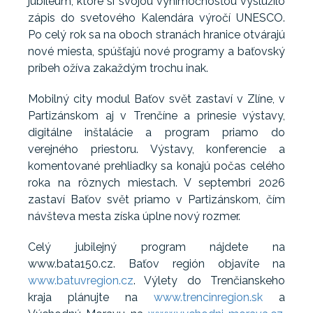
jubileum, ktoré si svojou výnimočnosťou vyslúžilo
zápis do svetového Kalendára výročí UNESCO.
Po celý rok sa na oboch stranách hranice otvárajú
nové miesta, spúšťajú nové programy a baťovský
príbeh ožíva zakaždým trochu inak.
Mobilný city modul Baťov svět zastaví v Zlíne, v
Partizánskom aj v Trenčíne a prinesie výstavy,
digitálne inštalácie a program priamo do
verejného priestoru. Výstavy, konferencie a
komentované prehliadky sa konajú počas celého
roka na rôznych miestach. V septembri 2026
zastaví Baťov svět priamo v Partizánskom, čím
návšteva mesta získa úplne nový rozmer.
Celý jubilejný program nájdete na
www.bata150.cz. Baťov región objavíte na
www.batuvregion.cz
. Výlety do Trenčianskeho
kraja plánujte na
www.trencinregion.sk
a