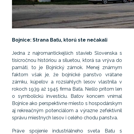
Bojnice: Strana Baťu, ktorú ste nečakali
Jedna z najromantickejších stavieb Slovenska s
tisícročnou históriou a siluetou, ktorá sa vrýva do
pamäti, to je Bojnický zámok. Menej známym
faktom však je, že bojnické panstvo vrátane
zámku, kúpeľov a rozsiahlych lesov vlastnila v
rokoch 1939 až 1945 firma Baťa. Nešlo pritom len
o symbolickú investíciu. Baťov koncern vnímal
Bojnice ako perspektívne miesto s hospodárskym
aj rekreačným potenciálom a výrazne zefektívnil
správu miestnych lesov i celého chodu panstva.
Práve spojenie industriálneho sveta Baťu s