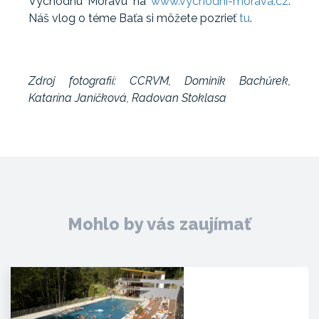
Východnú Moravu na
www.vychodni-morava.cz
.
Náš vlog o téme Baťa si môžete pozrieť
tu
.
Zdroj fotografií: CCRVM, Dominik Bachůrek,
Katarína Janíčková, Radovan Stoklasa
Mohlo by vás zaujímať