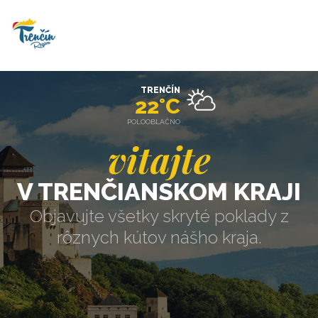
TRENČÍN
22°C
POLOOBLAČNO
vitajte
V TRENČIANSKOM KRAJI
Objavujte všetky skryté poklady z
rôznych kútov nášho kraja.