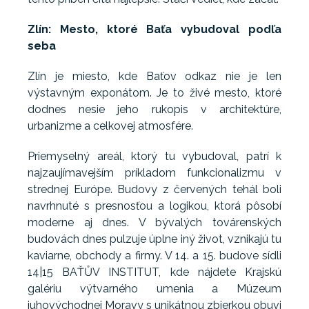
Zlín: Mesto, ktoré Baťa vybudoval podľa
seba
Zlín je miesto, kde Baťov odkaz nie je len
výstavným exponátom. Je to živé mesto, ktoré
dodnes nesie jeho rukopis v architektúre,
urbanizme a celkovej atmosfére.
Priemyselný areál, ktorý tu vybudoval, patrí k
najzaujímavejším príkladom funkcionalizmu v
strednej Európe. Budovy z červených tehál boli
navrhnuté s presnosťou a logikou, ktorá pôsobí
moderne aj dnes. V bývalých továrenských
budovách dnes pulzuje úplne iný život, vznikajú tu
kaviarne, obchody a firmy. V 14. a 15. budove sídli
14|15 BAŤŮV INSTITUT, kde nájdete Krajskú
galériu výtvarného umenia a Múzeum
juhovýchodnej Moravy s unikátnou zbierkou obuvi