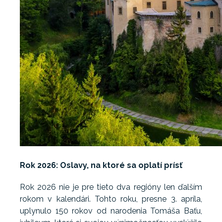
Rok 2026: Oslavy, na ktoré sa oplatí prísť
Rok 2026 nie je pre tieto dva regióny len ďalším
rokom v kalendári. Tohto roku, presne 3. apríla,
uplynulo 150 rokov od narodenia Tomáša Baťu,