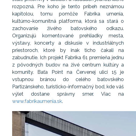
rozpozná. Pre koho je tento príbeh neznámou
kapitolou, tomu pomôže Fabrika umenia,
kultúrno-komunitná platforma, ktorá sa stará o
zachovanie živého baťovského odkazu.
Organizujú komentované prehliadky mesta,
výstavy, koncerty a diskusie v industriálnych
priestoroch, ktoré by inak ticho čakali na
zabudnutie. Ich projekt Fabrika 61 premieňa jednu
z pôvodných budov na živé centrum kultúry a
komunity. Baťa Point na Červenej ulici 15 je
vstupnou bránou do celého baťovského
Partizánskeho, turisticko-informačný bod, kde váš
výlet dostane správny smer. Viac na
www.fabrikaumenia.sk
.