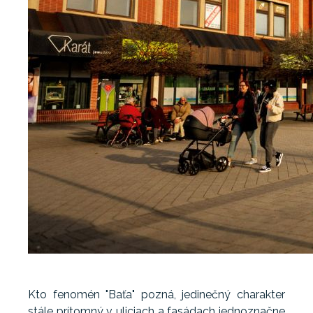
Kto fenomén "Baťa" pozná, jedinečný charakter
stále prítomný v uliciach a fasádach jednoznačne