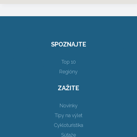
SPOZNAJTE
Top 10
Regióny
ZAŽITE
Novinky
Tipy na výlet
Cykloturistika
Súťaže