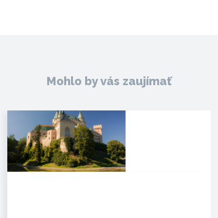
Mohlo by vás zaujímať
Zámok Bojnice
HISTÓRIA. Prvá písomná
zmienka o existencii hradu je z
roku 1113 v listine zoborského…