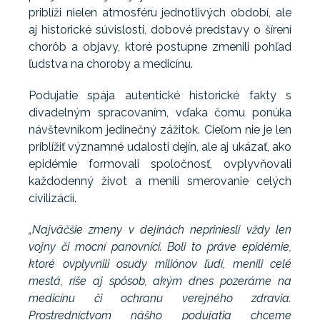
priblíži nielen atmosféru jednotlivých období, ale
aj historické súvislosti, dobové predstavy o šírení
chorôb a objavy, ktoré postupne zmenili pohľad
ľudstva na choroby a medicínu.
Podujatie spája autentické historické fakty s
divadelným spracovaním, vďaka čomu ponúka
návštevníkom jedinečný zážitok. Cieľom nie je len
priblížiť významné udalosti dejín, ale aj ukázať, ako
epidémie formovali spoločnosť, ovplyvňovali
každodenný život a menili smerovanie celých
civilizácií.
„Najväčšie zmeny v dejinách nepriniesli vždy len
vojny či mocní panovníci. Boli to práve epidémie,
ktoré ovplyvnili osudy miliónov ľudí, menili celé
mestá, ríše aj spôsob, akým dnes pozeráme na
medicínu či ochranu verejného zdravia.
Prostredníctvom nášho podujatia chceme