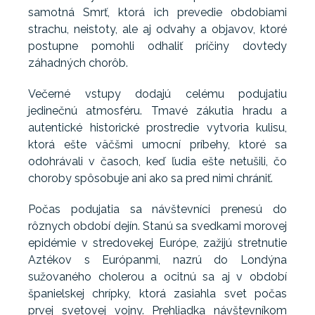
samotná Smrť, ktorá ich prevedie obdobiami
strachu, neistoty, ale aj odvahy a objavov, ktoré
postupne pomohli odhaliť príčiny dovtedy
záhadných chorôb.
Večerné vstupy dodajú celému podujatiu
jedinečnú atmosféru. Tmavé zákutia hradu a
autentické historické prostredie vytvoria kulisu,
ktorá ešte väčšmi umocní príbehy, ktoré sa
odohrávali v časoch, keď ľudia ešte netušili, čo
choroby spôsobuje ani ako sa pred nimi chrániť.
Počas podujatia sa návštevníci prenesú do
rôznych období dejín. Stanú sa svedkami morovej
epidémie v stredovekej Európe, zažijú stretnutie
Aztékov s Európanmi, nazrú do Londýna
sužovaného cholerou a ocitnú sa aj v období
španielskej chrípky, ktorá zasiahla svet počas
prvej svetovej vojny. Prehliadka návštevníkom