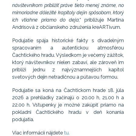
návštevníkom priblížiť práve tieto menej známe, no
mimoriadne dôležité kapitoly dejín spôsobom, ktorý
ich vtiahne priamo do deja,“
približuje Martina
Andrisová z občianskeho združenia kreARTivum.
Podujatie spája historické fakty s divadelným
spracovaním a autentickou atmosférou
Čachtického hradu. Výsledkom je večerný zážitok,
ktorý návštevníkov nielen zabaví, ale zároveň im
priblíži jednu z najvýznamnejších kapitol
svetových dejín netradičnou a pútavou formou.
Podujatie sa koná na Čachtickom hrade 18. júla
2026 a prehliadky začínajú o 20.00 h, 21.00 h a
22.00 h. Vstupenky je možné zakúpiť priamo na
pokladni Čachtického hradu v deň konania
podujatia.
Viac informácií nájdete
tu.