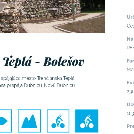
Ur
Ces
Ná
RE
Teplá - Bolešov
Fa
Mo
a spájajúca mesto Trenčianska Teplá
Ev
rasa prepája Dubnicu, Novú Dubnicu
23
Dĺ
11,
Pr