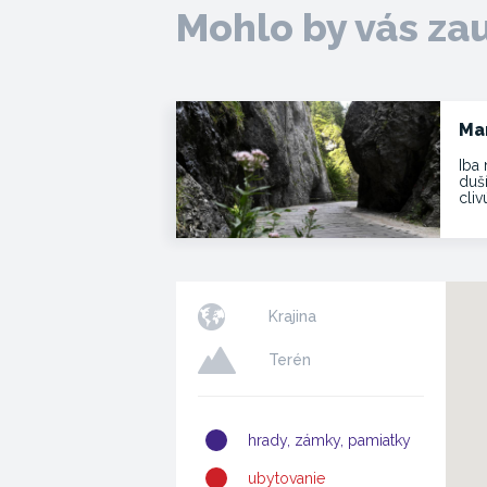
Mohlo by vás za
Ma
Iba 
duš
cli
Krajina
Terén
hrady, zámky, pamiatky
ubytovanie