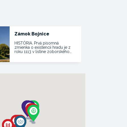
Zámok Bojnice
HISTÓRIA. Prvá písomná
zmienka o existencii hradu je z
roku 1113 v listine zoborského…