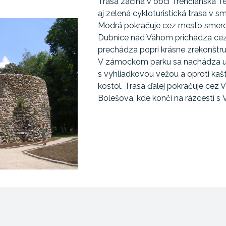
Trasa začína v obci Trenčianska T
aj zelená cykloturistická trasa v s
Modrá pokračuje cez mesto smer
Dubnice nad Váhom prichádza cez 
prechádza popri krásne zrekonštr
V zámockom parku sa nachádza un
s vyhliadkovou vežou a oproti kaš
kostol. Trasa ďalej pokračuje cez
Bolešova, kde končí na rázcestí s