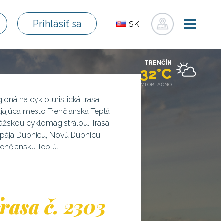
sk
Prihlásiť sa
en
de
TRENČÍN
pl
32°C
fr
MIESTAMI OBLAČNO
ru
ionálna cykloturistická trasa
jajúca mesto Trenčianska Teplá
hu
ážskou cyklomagistrálou. Trasa
uk
pája Dubnicu, Novú Dubnicu
renčiansku Teplú.
rasa č. 2303