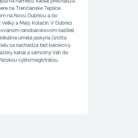
eplá na námestí, kadiaľ prechádza
mere na Trenčianske Teplice.
om na Novú Dubnicu a do
Veľký a Malý Kolačín. V Dubnici
uovanom ranobarokovom kaštieli.
ikátna umelá jaskyňa Grotta
tieľu sa nachádza tiež barokový
 Vážsky kanál a samotný Váh do
 Vážskou cyklomagistrálou.