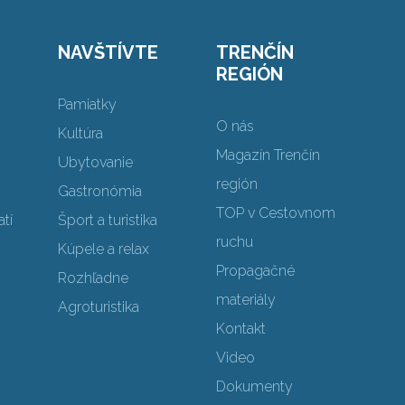
NAVŠTÍVTE
TRENČÍN
REGIÓN
Pamiatky
O nás
Kultúra
Magazín Trenčín
Ubytovanie
región
Gastronómia
TOP v Cestovnom
tí
Šport a turistika
ruchu
Kúpele a relax
Propagačné
Rozhľadne
materiály
Agroturistika
Kontakt
Video
Dokumenty