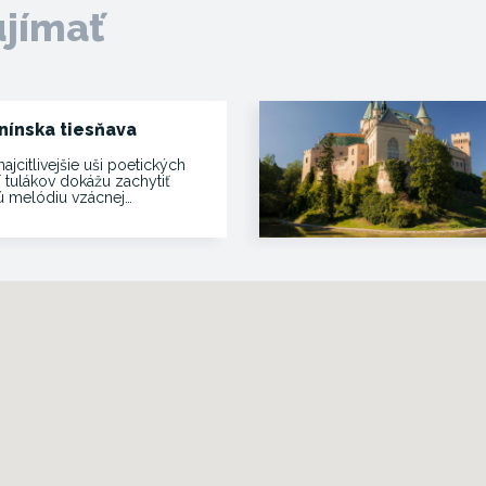
ujímať
nínska tiesňava
najcitlivejšie uši poetických
í tulákov dokážu zachytiť
vú melódiu vzácnej…