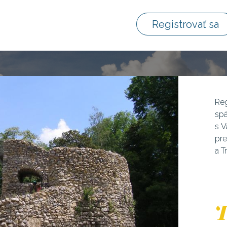
Registrovať sa
Reg
spá
s V
pre
a T
T