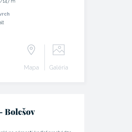
9/147 m
vrch
alt
Mapa
Galéria
- Bolešov