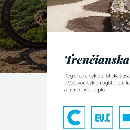
Trenčianska 
Regionálna cykloturistická tras
s Vážskou cyklomagistrálou. T
a Trenčiansku Teplú.