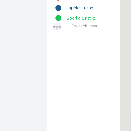
kúpele a relax
Šport a turistika
Vytlačiť trasu