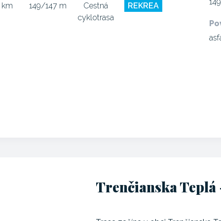
14
3 km
149/147 m
Cestná
REKREA
cyklotrasa
Po
asf
Trenčianska Teplá 