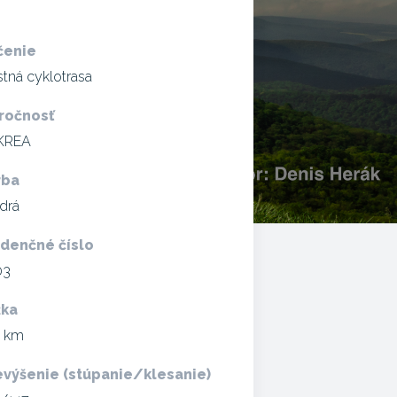
čenie
tná cyklotrasa
ročnosť
KREA
rba
drá
idenčné číslo
03
žka
3 km
evýšenie (stúpanie/klesanie)