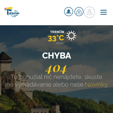
TRENČÍN
33°C
JASNO
CHYBA
404
Tu bohužiaľ nič nenájdete, skúste
iné vyhľadávanie alebo naše
Novinky
.