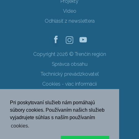
Projekty
Video
Odhlásiť z newslettera
Copyright 2026 © Trenčín región
Správca obsahu
Technický prevádzkovateľ
Cookies - viac informácií
Obchodné podmienky
Pri poskytovaní služieb nám pomáhajú
Ochrana osobných údajov
súbory cookies. Používaním našich služieb
vyjadrujete súhlas s naším používaním
SK
EN
DE
PL
cookies.
FR
RU
HU
UK