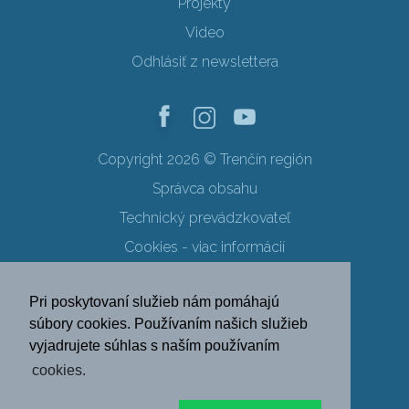
Projekty
Video
Odhlásiť z newslettera
Copyright 2026 © Trenčín región
Správca obsahu
Technický prevádzkovateľ
Cookies - viac informácií
Obchodné podmienky
Pri poskytovaní služieb nám pomáhajú
Ochrana osobných údajov
súbory cookies. Používaním našich služieb
vyjadrujete súhlas s naším používaním
SK
EN
DE
PL
cookies.
FR
RU
HU
UK