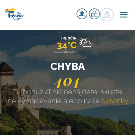
TRENČÍN
34°C
POLOOBLAČNO
CHYBA
404
Tu bohužiaľ nič nenájdete, skúste
iné vyhľadávanie alebo naše
Novinky
.