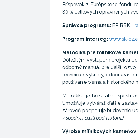
Príspevok z Európskeho fondu re
80 % celkových oprávnených výd
Správca programu:
ER BBK –
w
Program Interreg:
www.sk-cz.e
Metodika pre míľnikové kame
Dôležitým výstupom projektu bol
odborný manuál pre ďalší rozvoj
technické výkresy, odporúčania 
používanie písma a historického 
Metodika je bezplatne sprístup
Umožňuje vytvárať ďalšie zastave
zároveň podporuje budovanie uce
v spodnej časti pod textom.)
Výroba míľnikových kameňov 