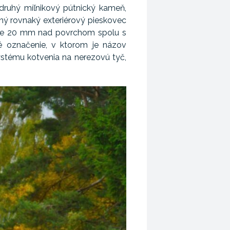
druhý míľnikový pútnický kameň,
olený rovnaký exteriérový pieskovec
ližne 20 mm nad povrchom spolu s
né označenie, v ktorom je názov
stému kotvenia na nerezovú tyč,