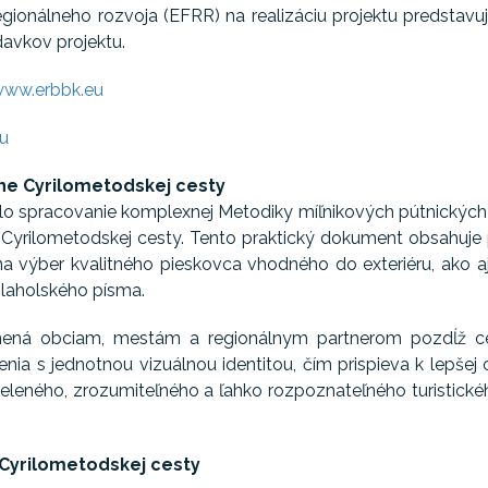
gionálneho rozvoja (EFRR) na realizáciu projektu predstavu
avkov projektu.
ww.erbbk.eu
u
ne Cyrilometodskej cesty
o spracovanie komplexnej Metodiky míľnikových pútnických 
 Cyrilometodskej cesty. Tento praktický dokument obsahuje 
na výber kvalitného pieskovca vhodného do exteriéru, ako aj
hlaholského písma.
nená obciam, mestám a regionálnym partnerom pozdĺž cel
nia s jednotnou vizuálnou identitou, čím prispieva k lepšej o
leného, zrozumiteľného a ľahko rozpoznateľného turistické
Cyrilometodskej cesty