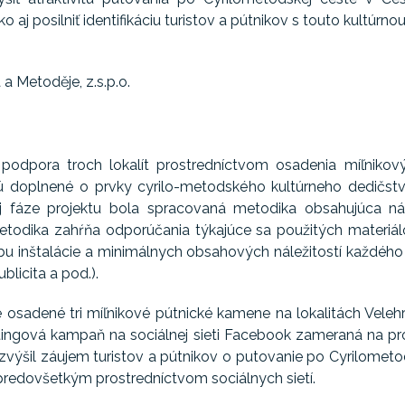
ko aj posilniť identifikáciu turistov a pútnikov s touto kultúrno
 a Metoděje, z.s.p.o.
podpora troch lokalít prostredníctvom osadenia míľniko
sú doplnené o prvky cyrilo-metodského kultúrneho dedičst
j fáze projektu bola spracovaná metodika obsahujúca ná
etodika zahŕňa odporúčania týkajúce sa použitých materiá
u inštalácie a minimálnych obsahových náležitostí každého mí
blicita a pod.).
 osadené tri míľnikové pútnické kamene na lokalitách Velehra
tingová kampaň na sociálnej sieti Facebook zameraná na pro
 zvýšil záujem turistov a pútnikov o putovanie po Cyrilometod
, predovšetkým prostredníctvom sociálnych sietí.