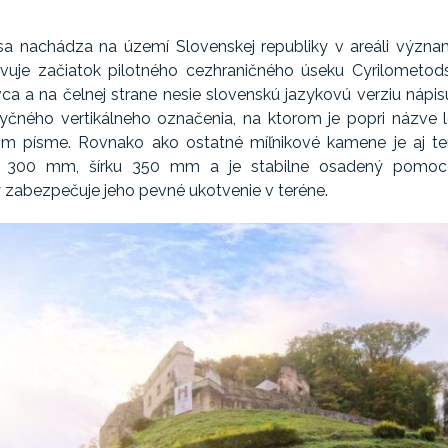
a nachádza na území Slovenskej republiky v areáli významn
avuje začiatok pilotného cezhraničného úseku Cyrilometods
ca a na čelnej strane nesie slovenskú jazykovú verziu nápi
zyčného vertikálneho označenia, na ktorom je popri názve lo
skom písme. Rovnako ako ostatné míľnikové kamene je aj t
1 300 mm, šírku 350 mm a je stabilne osadený pomoco
 zabezpečuje jeho pevné ukotvenie v teréne.