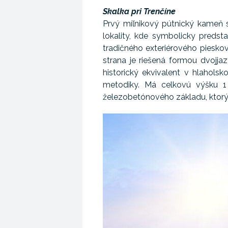
Skalka pri Trenčíne
Prvý míľnikový pútnický kameň s
lokality, kde symbolicky predst
tradičného exteriérového pieskov
strana je riešená formou dvojja
historický ekvivalent v hlahol
metodiky. Má celkovú výšku 
železobetónového základu, ktorý