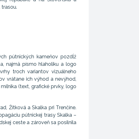
u trasou.
vých pútnických kameňov pozdĺž
va, najmä písmo hlaholiku a logo
vrhy troch variantov vizuálneho
lov vrátane ich výhod a nevýhod,
ľnika (text, grafické prvky, logo
d, Žítková a Skalka pri Trenčíne.
pagáciu pútnickej trasy Skalka –
skej ceste a zároveň sa posilnila