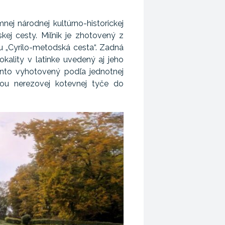
ej národnej kultúrno-historickej
kej cesty. Míľnik je zhotovený z
su „Cyrilo-metodská cesta“. Zadná
kality v latinke uvedený aj jeho
ento vyhotovený podľa jednotnej
u nerezovej kotevnej tyče do