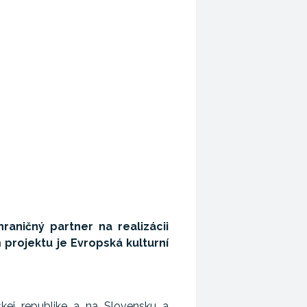
raničný partner na realizácii
projektu je Evropská kulturní
skej republike a na Slovensku a