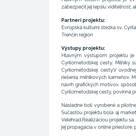
zabezpečiť jej lepšiu viditeľnosť, a
Partneri projektu:
Evropská kulturní stezka sv. Cyrila
Trenčín región
Výstupy projektu:
Hlavným výstupom projektu je 
Cyrilometodskej cesty. Míľniky 
Cyrilometodskej cesty.V úvodne
riešenia míľnikových kameňov. M
návrh grafických motívov, spôsob
Cyrilometodskej cesty, povinná pu
Následne boli vyrobené a pilotne
Súčasťou projektu bola aj marke
Velehrad.Realizáciou projektu sa
jej propagácia v online priestore