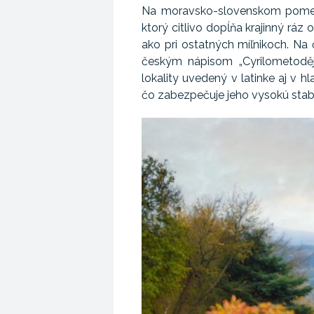
Na moravsko-slovenskom pomedzí
ktorý citlivo dopĺňa krajinný ráz 
ako pri ostatných míľnikoch. Na
českým nápisom „Cyrilometodějs
lokality uvedený v latinke aj 
čo zabezpečuje jeho vysokú stabil