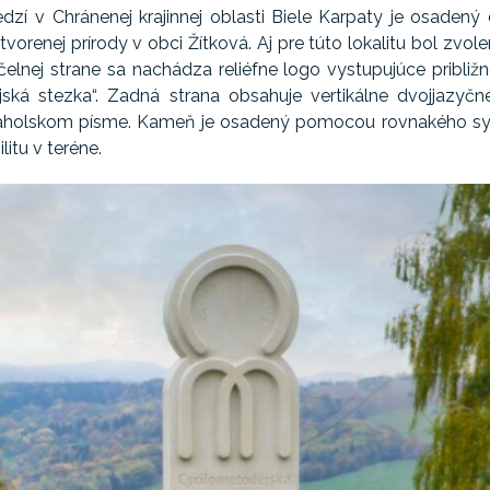
 v Chránenej krajinnej oblasti Biele Karpaty je osadený 
otvorenej prírody v obci Žítková. Aj pre túto lokalitu bol zv
 čelnej strane sa nachádza reliéfne logo vystupujúce prib
ká stezka“. Zadná strana obsahuje vertikálne dvojjazyč
v hlaholskom písme. Kameň je osadený pomocou rovnakého sy
itu v teréne.