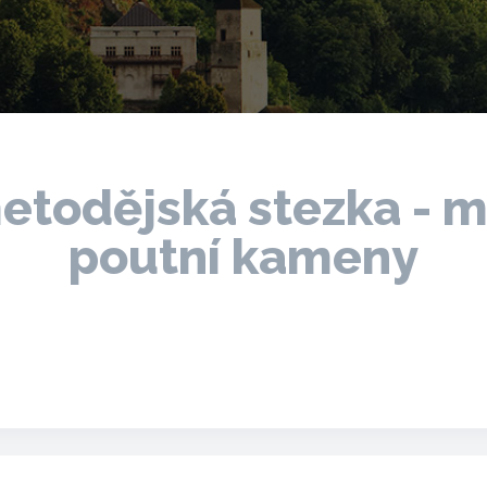
etodějská stezka - m
poutní kameny