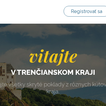
Registrovať sa
vitajte
V TRENČIANSKOM KRAJI
jte všetky skryté poklady z rôznych kúto
kraja.