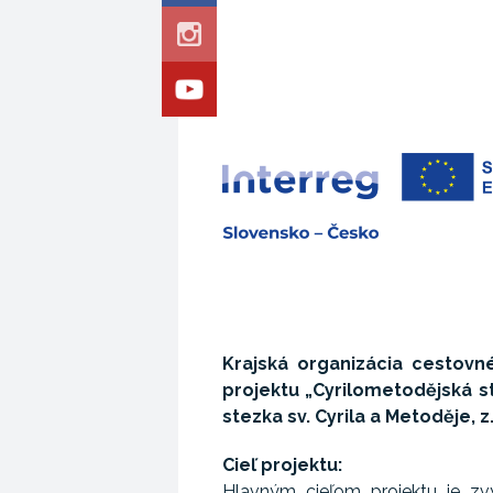
Krajská organizácia cestovné
projektu „Cyrilometodějská s
stezka sv. Cyrila a Metoděje, z.
Cieľ projektu:
Hlavným cieľom projektu je zvý