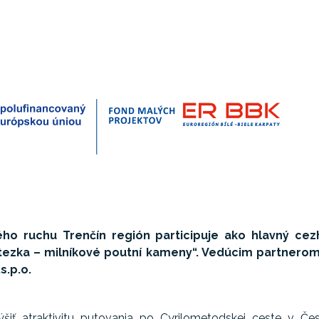
ho ruchu Trenčín región participuje ako hlavný cezh
tezka – milníkové poutní kameny“. Vedúcim partnerom 
s.p.o.
šiť atraktivitu putovania po Cyrilometodskej ceste v Če