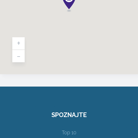
+
-
SPOZNAJTE
Top 10