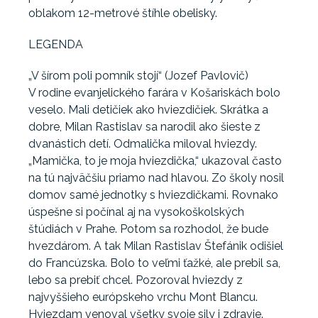
oblakom 12-metrové štíhle obelisky.
LEGENDA
„V šírom poli pomník stojí“ (Jozef Pavlovič)
V rodine evanjelického farára v Košariskách bolo
veselo. Mali detičiek ako hviezdičiek. Skrátka a
dobre, Milan Rastislav sa narodil ako šieste z
dvanástich detí. Odmalička miloval hviezdy.
„Mamička, to je moja hviezdička,“ ukazoval často
na tú najväčšiu priamo nad hlavou. Zo školy nosil
domov samé jednotky s hviezdičkami. Rovnako
úspešne si počínal aj na vysokoškolských
štúdiách v Prahe. Potom sa rozhodol, že bude
hvezdárom. A tak Milan Rastislav Štefánik odišiel
do Francúzska. Bolo to veľmi ťažké, ale prebil sa,
lebo sa prebiť chcel. Pozoroval hviezdy z
najvyššieho európskeho vrchu Mont Blancu.
Hviezdam venoval všetky svoje sily i zdravie.