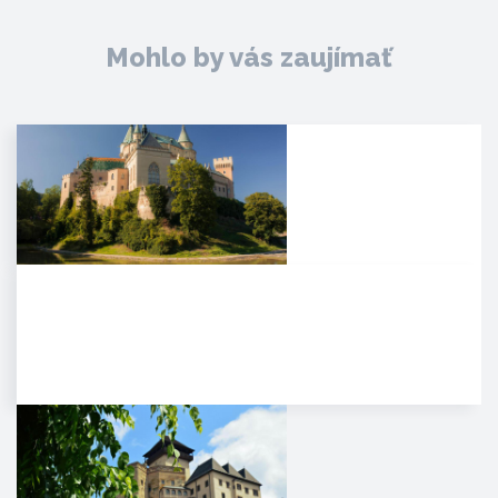
Mohlo by vás zaujímať
Zámok Bojnice
HISTÓRIA. Prvá písomná
zmienka o existencii hradu je z
roku 1113 v listine zoborského…