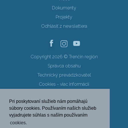
Dokumenty
Projekty
Odhlásiť z newslettera
Copyright 2026 © Trenčín región
Správca obsahu
Technický prevádzkovateľ
Cookies - viac informácií
Obchodné podmienky
Pri poskytovaní služieb nám pomáhajú
Ochrana osobných údajov
súbory cookies. Používaním našich služieb
vyjadrujete súhlas s naším používaním
SK
EN
DE
PL
cookies.
FR
RU
HU
UK