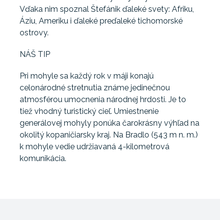
Vďaka nim spoznal Štefánik ďaleké svety: Afriku,
Áziu, Ameriku i ďaleké preďaleké tichomorské
ostrovy.
NÁŠ TIP
Pri mohyle sa každý rok v máji konajú
celonárodné stretnutia známe jedinečnou
atmosférou umocnenia národnej hrdosti. Je to
tiež vhodný turistický cieľ. Umiestnenie
generálovej mohyly ponúka čarokrásny výhľad na
okolitý kopaničiarsky kraj. Na Bradlo (543 m n. m.)
k mohyle vedie udržiavaná 4-kilometrová
komunikácia.