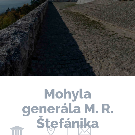
Mohyla
generála M. R.
Štefánika