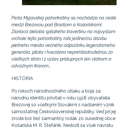
Perla Myjavskej pahorkatiny sa nachádza na ceste
medzi Brezovou pod Bradlom a Košariskami.
Žiariaca bieloba spišského travertínu na najvyššom
vrchole tejto pahorkatiny robí jedinečnú stavbu
pietneho miesta večného odpočinku legendárneho
generála, pilota i hvezdára neprehliadnuteľnou zo
všetkých strán i z výšav prístupných len vtákom a
odvážnym Ikarom...
HISTÓRIA
Po rokoch národnostného útlaku a boja za
národnú identitu privítali v roku 1918 obyvatelia
Brezovej so všetkými Slovákmi s nadšením vznik
samostatnej Československej republiky. Veď pri jej
zrode bol tiež šarmantný rodák zo susednej obce
Košariská M. R. Štefánik. Nedožil sa však návratu