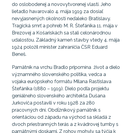
do oslobodenej a novovytvorenej vlasti. Jeho
lietadlo havarovalo 4. mája 1919 za dosiaľ
nevyjasnených okolností neďaleko Bratislavy.
Tragická smrť a pohreb M. R. Štefánika 11. mája v
Brezovej a Košariskách sa stali celonárodnou
udalosťou. Základný kameň stavby vtedy 4. mája
1924 položil minister zahraničia ČSR Eduard
Beneš.
Pamätník na vrchu Bradlo pripomína život a dielo
významného slovenského politika, vedca a
vojaka európskeho formátu Milana Rastislava
Štefánika (1880 – 1919). Dielo podľa projektu
geniálneho slovenského architekta Dušana
Jurkoviča postavili v roku 1928 za 280
pracovných dní. Obdĺžnikový pamätník s
orientáciou od západu na východ sa skladá z
dvoch priestranných terás a z kvádrovej tumby s
pamätnými doskami. Z rohov mohyly sa týčia k