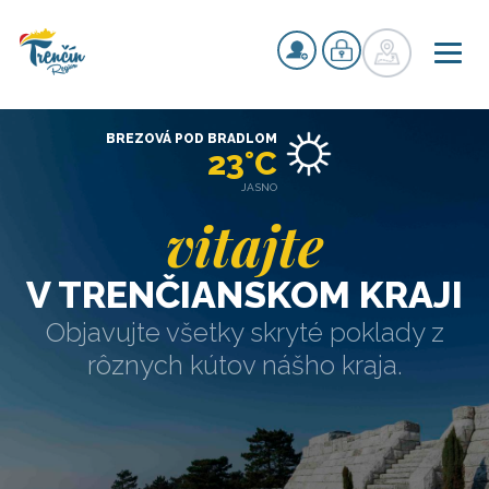
BREZOVÁ POD BRADLOM
23°C
JASNO
vitajte
V TRENČIANSKOM KRAJI
Objavujte všetky skryté poklady z
rôznych kútov nášho kraja.