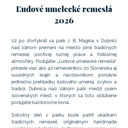
Ľudové umelecké remeslá
2026
Už po štvrtýkrát sa park J. B. Magina v Dubnici
nad Váhom premení na miesto plné tradičných
remesiel, poctivej ručnej práce a folklórnej
atmosféry. Podujatie „Ľudové umelecké remeslá“
prinesie viac ako 40 remeselníkov zo Slovenska aj
susedných krajín a návštevníkom ponúkne
jedinečnú prehliadku ľudového umenia, zvykov a
tradícií. Dubnica nad Váhom patrí medzi osem
slovenských miest, v ktorých sa toto obľúbené
podujatie každoročne koná.
Sobotný deň v parku bude patriť ukážkam
tradičných remesiel, originálnym handmade