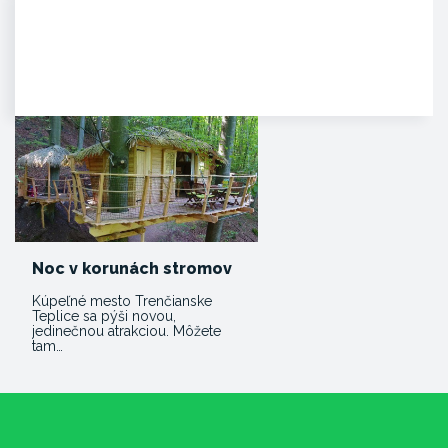
Čachtický hrad
Malebná zrúcanina viditeľná už z
diaľky na vápencovo-
dolomitickom kopci
poskytujúca…
Noc v korunách stromov
Kúpeľné mesto Trenčianske
Teplice sa pýši novou,
jedinečnou atrakciou. Môžete
tam…