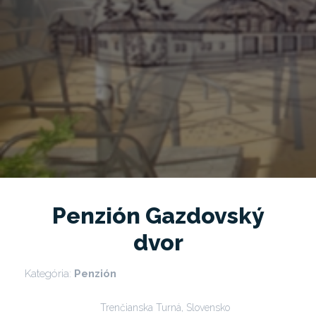
Penzión Gazdovský
dvor
Kategória:
Penzión
Trenčianska Turná, Slovensko