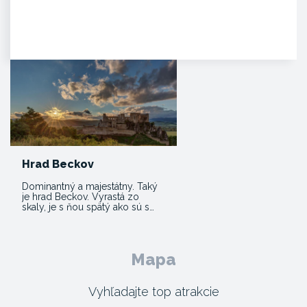
HISTÓRIA. Prvá písomná
zmienka o existencii hradu je z
roku 1113 v listine zoborského…
Hrad Beckov
Dominantný a majestátny. Taký
je hrad Beckov. Vyrastá zo
skaly, je s ňou spätý ako sú s…
Mapa
Vyhľadajte top atrakcie