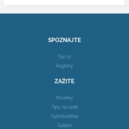
SPOZNAJTE
Top 10
Regióny
ZAŽITE
Novinky
Tipy na výlet
Cykloturistika
Súťaže