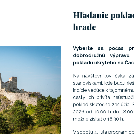
Hľadanie pokla
hrade
Vyberte sa počas pr
dobrodružnú výpravu
pokladu ukrytého na Čac
Na návštevníkov čaká záb
stanoviskami, kde budú rieši
indície vedúce k tajomnému
cesty ich privíta neústupči
poklad skutočne zaslúžia. P
2026 od 10.00 h do 18.00
možné získať o 16.30 h.
V sobotu 4. júla program o