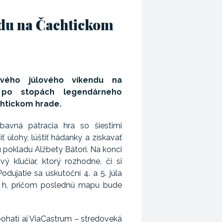
du na Čachtickom
vého júlového víkendu na
 po stopách legendárneho
htickom hrade.
avná pátracia hra so šiestimi
ť úlohy, lúštiť hádanky a získavať
 pokladu Alžbety Bátori. Na konci
vý kľučiar, ktorý rozhodne, či si
odujatie sa uskutoční 4. a 5. júla
 h, pričom poslednú mapu bude
bohatí aj ViaCastrum – stredoveká