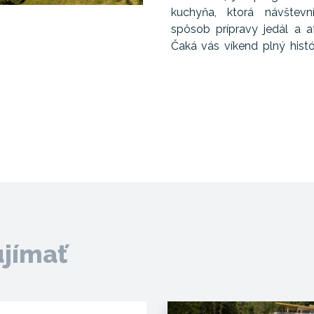
kuchyňa, ktorá návštevní
spôsob prípravy jedál a a
Čaká vás víkend plný hist
ujímať