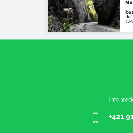
Ma
Iba 
duš
cli
infohrad
+421 9