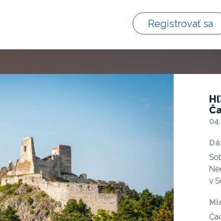
Registrovať sa
Hľ
Ča
04.
Dá
Sob
Ned
v S
Mi
Čac