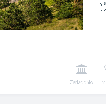
916
Slo
Zariadenie
M