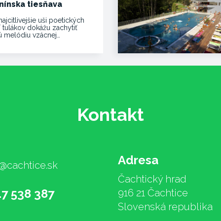
nínska tiesňava
najcitlivejšie uši poetických
í tulákov dokážu zachytiť
vú melódiu vzácnej…
Kontakt
Adresa
@cachtice.sk
Čachtický hrad
17 538 387
916 21 Čachtice
Slovenská republika