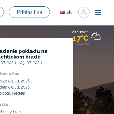
sk
Prihlásiť sa
en
de
ČACHTICE
pl
17°C
fr
MIESTAMI OBLAČNO
adanie pokladu na
ru
chtickom hrade
hu
 07. 2026 - 05. 07. 2026
uk
tum a čas
ota 04. Júl 2026 -
eľa 05. Júl 2026
obota, Nedeľa
esto
htický hrad