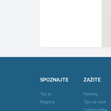
SPOZNAJTE
ZAŽITE
Top 10
Novinky
Regióny
Tipy na výlet
Cykloturistika