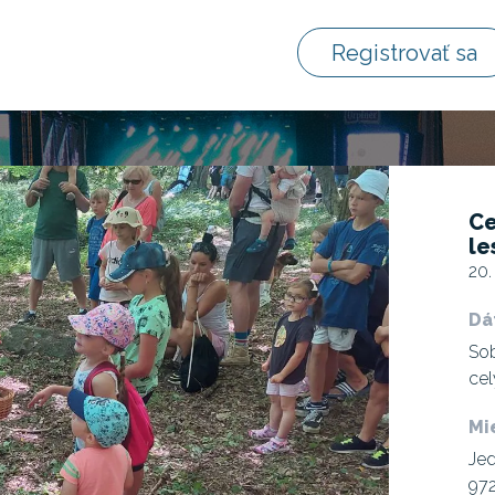
Registrovať sa
Ce
l
20.
Dá
Sob
cel
Mi
Jed
972