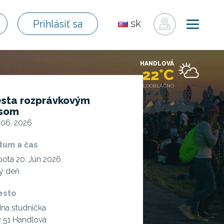
sk
Prihlásiť sa
en
de
HANDLOVÁ
pl
22°C
fr
POLOOBLAČNO
sta rozprávkovým
ru
esom
hu
 06. 2026
uk
tum a čas
ota 20. Jún 2026
ý deň
esto
na studnička
 51 Handlová