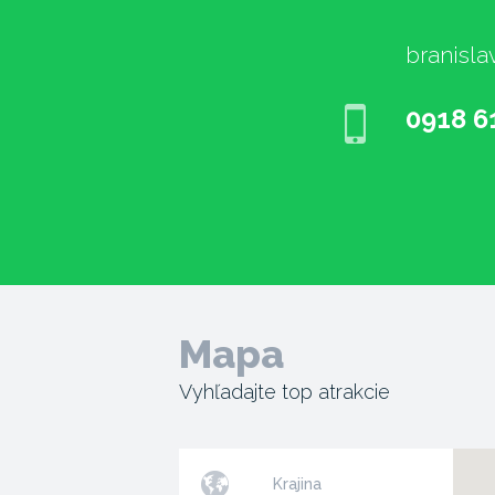
branisla
0918 6
Mapa
Vyhľadajte top atrakcie
Krajina