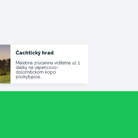
Čachtický hrad
Malebná zrúcanina viditeľná už z
diaľky na vápencovo-
dolomitickom kopci
poskytujúca…