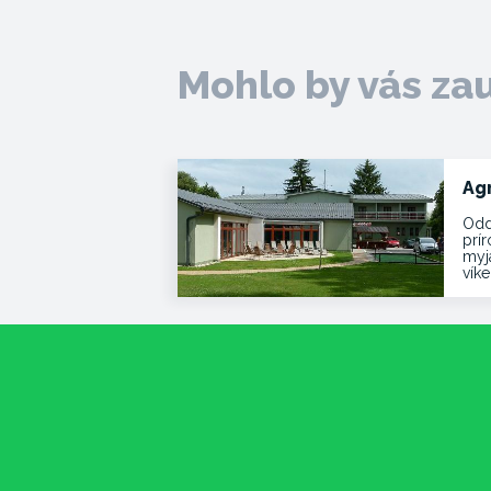
Mohlo by vás za
Ag
Odd
prí
myja
vík