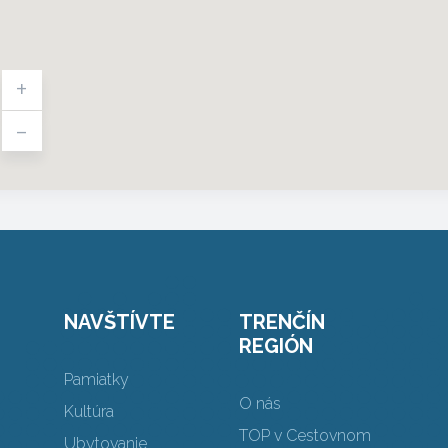
+
-
NAVŠTÍVTE
TRENČÍN
REGIÓN
Pamiatky
O nás
Kultúra
TOP v Cestovnom
Ubytovanie