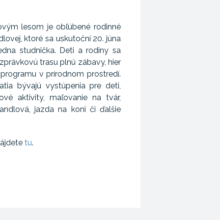
ovým lesom je obľúbené rodinné
lovej, ktoré sa uskutoční 20. júna
edna studnička. Deti a rodiny sa
zprávkovú trasu plnú zábavy, hier
programu v prírodnom prostredí.
tia bývajú vystúpenia pre deti,
ové aktivity, maľovanie na tvár,
ndlová, jazda na koni či ďalšie
nájdete
tu
.