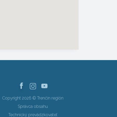
Copyright 2026 © Trenčín región
Správca obsahu
Technický prevádzkovateľ