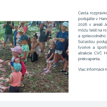
Cesta rozprávk
podujatie v Hand
2026 v areáli J
môžu tešiť na ro
a sprievodného 
Súčasťou poduja
tvorivé a šport
atrakcie CVČ Ha
prekvapenia.
Viac informácií 