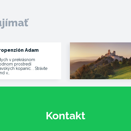
ujímať
ropenzión Adam
ych v prekrásnom
rodnom prostredí
vských kopaníc. . Strávte
end v…
Kontakt