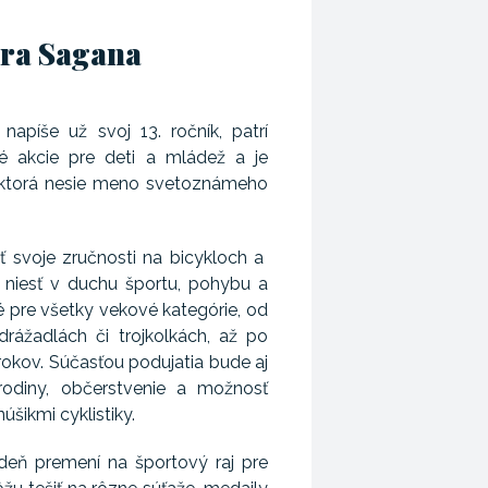
tra Sagana
 napíše už svoj 13. ročník, patrí
ké akcie pre deti a mládež a je
, ktorá nesie meno svetoznámeho
ť svoje zručnosti na bicykloch a
 niesť v duchu športu, pohybu a
é pre všetky vekové kategórie, od
drážadlách či trojkolkách, až po
okov. Súčasťou podujatia bude aj
rodiny, občerstvenie a možnosť
úšikmi cyklistiky.
deň premení na športový raj pre