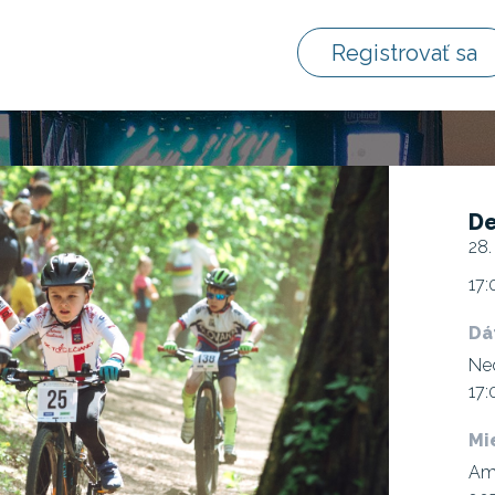
Registrovať sa
De
28.
17:
Dá
Ned
17:
Mi
Amf