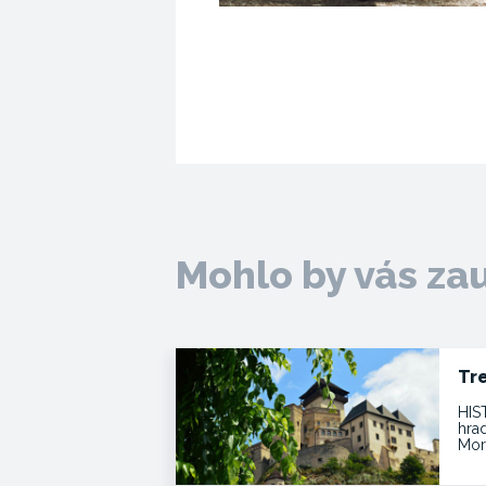
Mohlo by vás za
Tr
HIS
hra
Mor