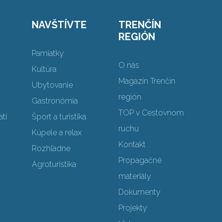
NAVŠTÍVTE
TRENČÍN
REGIÓN
Pamiatky
O nás
Kultúra
Magazín Trenčín
Ubytovanie
región
Gastronómia
TOP v Cestovnom
tí
Šport a turistika
ruchu
Kúpele a relax
Kontakt
Rozhľadne
Propagačné
Agroturistika
materiály
Dokumenty
Projekty