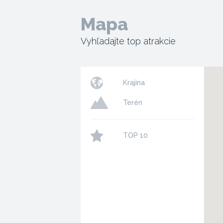
Mapa
Vyhľadajte top atrakcie
Krajina
Terén
TOP 10