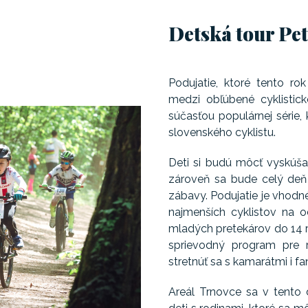
Detská tour Pe
Podujatie, ktoré tento rok
medzi obľúbené cyklistic
súčasťou populárnej série
slovenského cyklistu.
Deti si budú môcť vyskúša
zároveň sa bude celý deň
zábavy. Podujatie je vhodn
najmenších cyklistov na o
mladých pretekárov do 14 r
sprievodný program pre 
stretnúť sa s kamarátmi i fan
Areál Trnovce sa v tento 