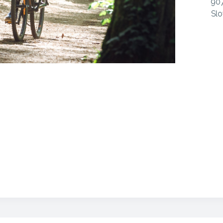
907
Slo