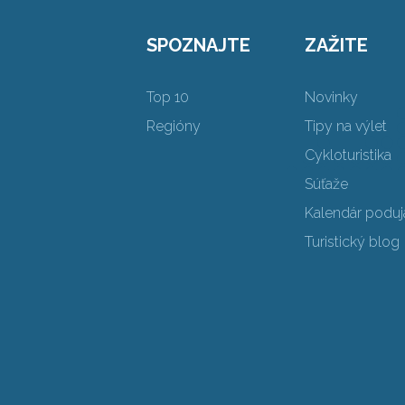
SPOZNAJTE
ZAŽITE
Top 10
Novinky
Regióny
Tipy na výlet
Cykloturistika
Súťaže
Kalendár poduja
Turistický blog