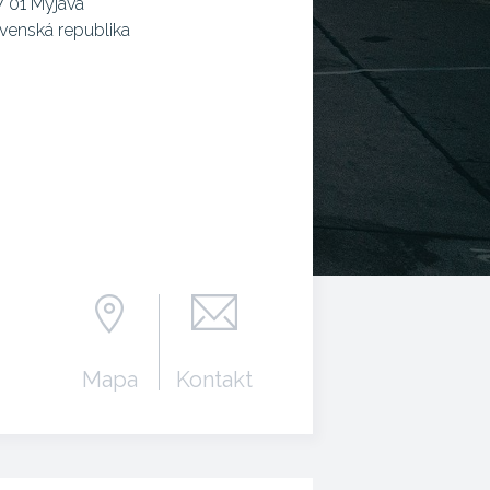
 01 Myjava
venská republika
Mapa
Kontakt