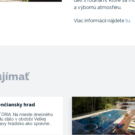
deti s rodinami, ktoré sa m
a výbornú atmosféru.
Viac informácií nájdete
tu
.
ujímať
enčiansky hrad
TÓRIA. Na mieste dnešného
du stálo v období Veľkej
avy hradisko ako správne…