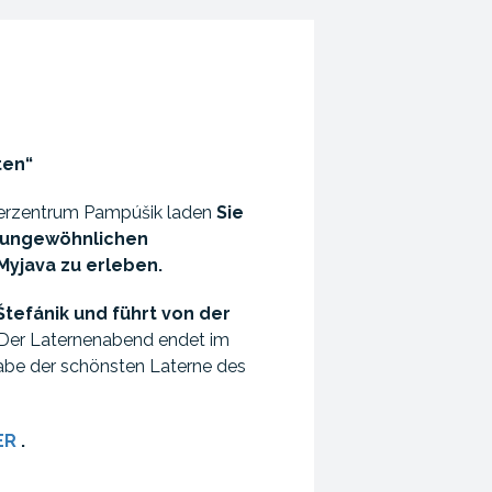
ten“
terzentrum Pampúšik laden
Sie
n ungewöhnlichen
Myjava zu erleben.
tefánik und führt von der
Der Laternenabend endet im
abe der schönsten Laterne des
ER
.