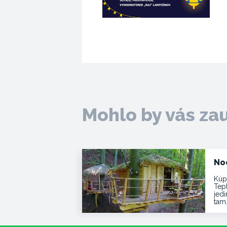
Mohlo by vás za
No
Kúp
Tep
jed
tam