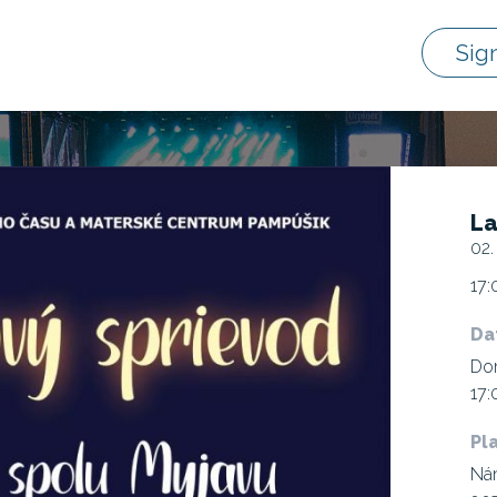
Sig
La
02.
17:
Da
Do
17:
Pl
Nám