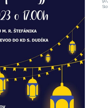
907
Slo