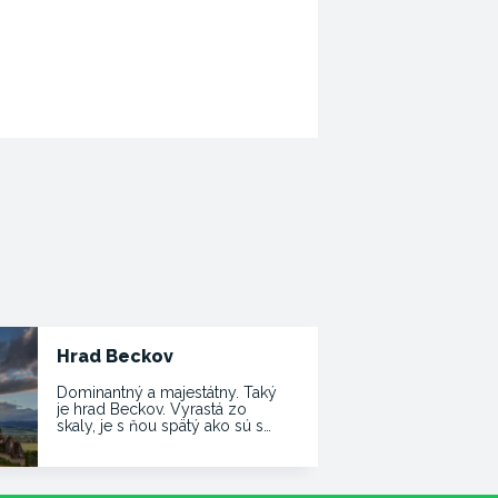
Hrad Beckov
Dominantný a majestátny. Taký
je hrad Beckov. Vyrastá zo
skaly, je s ňou spätý ako sú s…