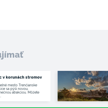
ujímať
c v korunách stromov
eľné mesto Trenčianske
lice sa pýši novou,
inečnou atrakciou. Môžete
…