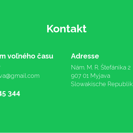
Kontakt
m voľného času
Adresse
a
Nám. M. R. Štefánika 2
va@gmail.com
907 01 Myjava
Slowakische Republik
45 344