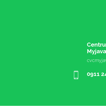
Centru
Myjav
cvcmyja
0911 2