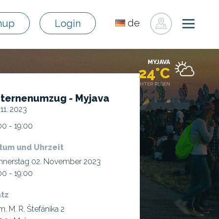
de
nup
Login
sk
en
MYJAVA
pl
24°C
fr
LEICHTER REGEN
ternenumzug - Myjava
ru
 11. 2023
hu
00 - 19:00
uk
tum und Uhrzeit
nnerstag 02. November 2023
00 - 19:00
atz
. M. R. Štefánika 2