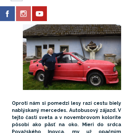
Galéria
Oproti nám si pomedzi lesy razí cestu biely
nablýskaný mercedes. Autobusový zájazd. V
tejto časti sveta a v novembrovom kolorite
pôsobí ako päsť na oko. Mieri do srdca
Považského Inovca, my už opačným