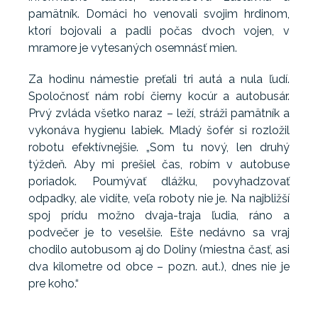
pamätník. Domáci ho venovali svojim hrdinom,
ktorí bojovali a padli počas dvoch vojen, v
mramore je vytesaných osemnásť mien.
Za hodinu námestie preťali tri autá a nula ľudí.
Spoločnosť nám robí čierny kocúr a autobusár.
Prvý zvláda všetko naraz – leží, stráži pamätník a
vykonáva hygienu labiek. Mladý šofér si rozložil
robotu efektívnejšie. „Som tu nový, len druhý
týždeň. Aby mi prešiel čas, robím v autobuse
poriadok. Poumývať dlážku, povyhadzovať
odpadky, ale vidíte, veľa roboty nie je. Na najbližší
spoj prídu možno dvaja-traja ľudia, ráno a
podvečer je to veselšie. Ešte nedávno sa vraj
chodilo autobusom aj do Doliny (miestna časť, asi
dva kilometre od obce – pozn. aut.), dnes nie je
pre koho.“