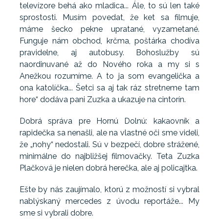
televízore behá ako mladica... Ále, to sú len také
sprostosti. Musím povedat, že ket sa filmuje,
máme šecko pekne upratané, vyzametané.
Funguje nám obchod, krčma, poštárka chodíva
pravidelne, aj autobusy. Bohoslužby sú
naordinuvané až do Nového roka a my si s
Anežkou rozumíme. A to ja som evangelička a
ona katolíčka... Šetci sa aj tak ráz stretneme tam
hore“ dodáva pani Zuzka a ukazuje na cintorín.
Dobrá správa pre Hornú Dolnú: kakaovník a
rapidečka sa nenašli, ale na vlastné oči sme videli,
že „nohy“ nedostali. Sú v bezpečí, dobre strážené,
minimálne do najbližšej filmovačky. Teta Zuzka
Plačková je nielen dobrá herečka, ale aj policajtka.
Ešte by nás zaujímalo, ktorú z možností si vybral
nablýskaný mercedes z úvodu reportáže... My
sme si vybrali dobre.