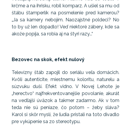
krčme a na ihrisku, robil komparz. A ušiel sa mu od
štábu štamperlík na posmelenie pred kamerou?
„Ja sa kamery nebojím. Naozajstné poldeci? No
to by už len dopadlo! Veď niektoré zábery, kde sa
akože popíja, sa robia aj na štyri razy...“
Bezovec na skok, efekt nulový
Televízny štáb zapojil do seriálu veľa domácich.
Kvôli autenticite, miestnemu koloritu, naturelu a
súzvuku duší. Efekt vidno. V Novej Lehote je
„herectvo“ najfrekventovanejšie povolanie, akurát
na vedľajší úväzok a takmer zadarmo. Ak v tom
teda nie sú peniaze, čo potom – žeby sláva?
Karol si skôr myslí, že ľudia pristali na toto divadlo
pre vykúpenie sa zo stereotypu.