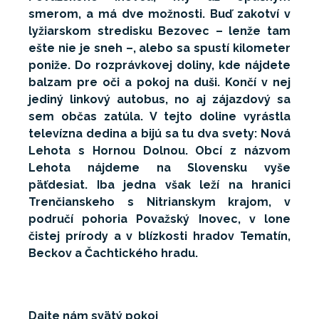
smerom, a má dve možnosti. Buď zakotví v
lyžiarskom stredisku Bezovec – lenže tam
ešte nie je sneh –, alebo sa spustí kilometer
poniže. Do rozprávkovej doliny, kde nájdete
balzam pre oči a pokoj na duši. Končí v nej
jediný linkový autobus, no aj zájazdový sa
sem občas zatúla. V tejto doline vyrástla
televízna dedina a bijú sa tu dva svety: Nová
Lehota s Hornou Dolnou. Obcí z názvom
Lehota nájdeme na Slovensku vyše
päťdesiat. Iba jedna však leží na hranici
Trenčianskeho s Nitrianskym krajom, v
područí pohoria Považský Inovec, v lone
čistej prírody a v blízkosti hradov Tematín,
Beckov a Čachtického hradu.
Dajte nám svätý pokoj