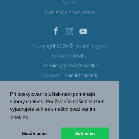
Video
Odhlásiť z newslettera
Copyright 2026 © Trenčín región
Správca obsahu
Technický prevádzkovateľ
Cookies - viac informácií
Obchodné podmienky
Pri poskytovaní služieb nám pomáhajú
Ochrana osobných údajov
súbory cookies. Používaním našich služieb
vyjadrujete súhlas s naším používaním
SK
EN
DE
PL
cookies.
FR
RU
HU
UK
Nesúhlasím
Súhlasím