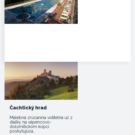
Kúpele Zelená žaba
. Mesto Trenčianske Teplice leží
severovýchodne od Trenčína na
úpätí Strážovských…
Čachtický hrad
Malebná zrúcanina viditeľná už z
diaľky na vápencovo-
dolomitickom kopci
poskytujúca…