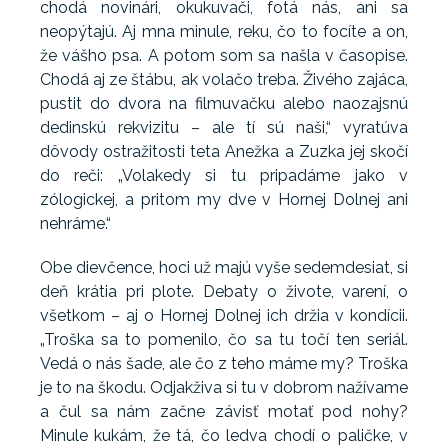
chodá novinári, okukuvači, fotá nás, ani sa
neopýtajú. Aj mna minule, reku, čo to focíte a on,
že vášho psa. A potom som sa našla v časopise.
Chodá aj ze štábu, ak volačo treba. Živého zajáca,
pustit do dvora na filmuvačku alebo naozajsnú
dedinskú rekvizitu – ale tí sú naši,“ vyratúva
dôvody ostražitosti teta Anežka a Zuzka jej skočí
do reči: „Volakedy si tu pripadáme jako v
zólogickej, a pritom my dve v Hornej Dolnej ani
nehráme.“
Obe dievčence, hoci už majú vyše sedemdesiat, si
deň krátia pri plote. Debaty o živote, varení, o
všetkom – aj o Hornej Dolnej ich držia v kondícii.
„Troška sa to pomenilo, čo sa tu točí ten seriál.
Vedá o nás šade, ale čo z teho máme my? Troška
je to na škodu. Odjakživa si tu v dobrom nažívame
a čul sa nám začne závisť motať pod nohy?
Minule kukám, že tá, čo ledva chodí o paličke, v