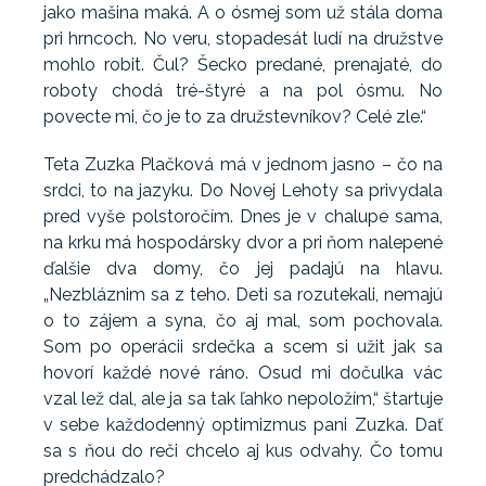
jako mašina maká. A o ósmej som už stála doma
pri hrncoch. No veru, stopadesát ludí na družstve
mohlo robit. Čul? Šecko predané, prenajaté, do
roboty chodá tré-štyré a na pol ósmu. No
povecte mi, čo je to za družstevníkov? Celé zle.“
Teta Zuzka Plačková má v jednom jasno – čo na
srdci, to na jazyku. Do Novej Lehoty sa privydala
pred vyše polstoročím. Dnes je v chalupe sama,
na krku má hospodársky dvor a pri ňom nalepené
ďalšie dva domy, čo jej padajú na hlavu.
„Nezbláznim sa z teho. Deti sa rozutekali, nemajú
o to zájem a syna, čo aj mal, som pochovala.
Som po operácii srdečka a scem si užit jak sa
hovorí každé nové ráno. Osud mi dočulka vác
vzal lež dal, ale ja sa tak ľahko nepoložím,“ štartuje
v sebe každodenný optimizmus pani Zuzka. Dať
sa s ňou do reči chcelo aj kus odvahy. Čo tomu
predchádzalo?