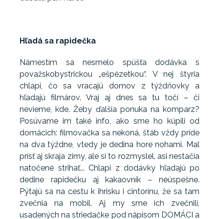
Hľadá sa rapidečka
Námestím sa nesmelo spúšťa dodávka s
považskobystrickou „ešpézetkou“. V nej štyria
chlapi, čo sa vracajú domov z týždňovky a
hľadajú filmárov. Vraj aj dnes sa tu točí – či
nevieme, kde. Žeby ďalšia ponuka na komparz?
Posúvame im také info, ako sme ho kúpili od
domácich: filmovačka sa nekoná, štáb vždy príde
na dva týždne, vtedy je dedina hore nohami. Mal
prísť aj skraja zimy, ale si to rozmyslel, asi nestačia
natočené strihať... Chlapi z dodávky hľadajú po
dedine rapidečku aj kakaovník – neúspešne.
Pýtajú sa na cestu k ihrisku i cintorínu, že sa tam
zvečnia na mobil. Aj my sme ich zvečnili,
usadených na striedačke pod nápisom DOMÁCI a