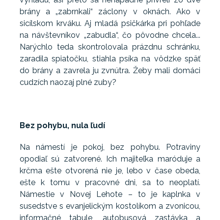
brány a „zabrnkali“ záclony v oknách. Ako v
sicílskom krváku. Aj mladá psičkárka pri pohľade
na návštevníkov „zabudla“, čo pôvodne chcela...
Narýchlo teda skontrolovala prázdnu schránku,
zaradila spiatočku, stiahla psíka na vôdzke späť
do brány a zavrela ju zvnútra. Žeby mali domáci
cudzích naozaj plné zuby?
Bez pohybu, nula ľudí
Na námestí je pokoj, bez pohybu. Potraviny
opodiaľ sú zatvorené. Ich majiteľka maróduje a
krčma ešte otvorená nie je, lebo v čase obeda,
ešte k tomu v pracovné dni, sa to neoplatí.
Námestie v Novej Lehote – to je kaplnka v
susedstve s evanjelickým kostolíkom a zvonicou,
informačné tabule, autobusová zastávka a