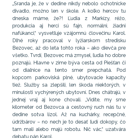
„Sranda je, že v dedine nikdy nebolo ochotnícke
divadlo, možno len v škole. A koľko hercov tu
dneska máme, že?! Ľudia z Markízy, réžo,
produkcia aj herci sú fajn, normálni, žiadni
nafúkanci,“ vysvetľuje vzájomnú človečinu Karol.
Dlhé roky pracoval v lyžiarskom stredisku
Bezovec, až do leta tohto roka – ako dievča pre
všetko. Tvrdí, Bezovec má zmysel, ľudia ho dobre
poznajú. Hlavne v zime býva cesta od Piešťan či
od diaľnice na tento smer prepchatá. Pod
kopcom parkoviská plné, ubytovacie kapacity
tiež. Služby sa zlepšili, len škoda niektorých, v
minulosti vychýrených ubytovní. Dnes chátrajú, v
jednej vraj aj kone chovali. „Vidíte, my sme
kilometer od Bezovca a cestovný ruch nás tu v
dedine sotva lízol. Až na kuchárky, recepčné,
údržbárov – no nech je to desať ľudí dokopy, čo
tam mali alebo majú robotu. Nič vác,“ uzatvára
debatu pán Karol.