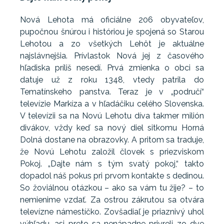
Nová Lehota má oficiálne 206 obyvateľov,
pupočnou šnúrou i históriou je spojená so Starou
Lehotou a zo všetkých Lehôt je aktuálne
najslávnejšia. Prívlastok Nová jej z časového
hľadiska príliš nesedí. Prvá zmienka o obci sa
datuje už z roku 1348, vtedy patrila do
Tematínskeho panstva. Teraz je v „područí“
televízie Markíza a v hľadáčiku celého Slovenska.
V televízii sa na Novú Lehotu díva takmer milión
divákov, vždy keď sa nový diel sitkomu Horná
Dolná dostane na obrazovky. A pritom sa traduje,
že Novú Lehotu založil človek s priezviskom
Pokoj. „Dajte nám s tým svatý pokoj,“ takto
dopadol náš pokus pri prvom kontakte s dedinou.
So žoviálnou otázkou – ako sa vám tu žije? – to
nemienime vzdať. Za ostrou zákrutou sa otvára
televízne námestíčko. Zovšadiaľ je priaznivý uhol
výhľadu, asi preto sa nenápadne privreli zo dve