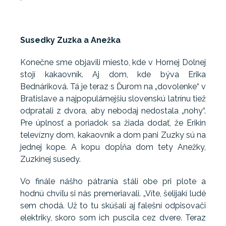
Susedky Zuzka a Anežka
Konečne sme objavili miesto, kde v Hornej Dolnej
stojí kakaovník. Aj dom, kde býva Erika
Bednáriková. Tá je teraz s Ďurom na „dovolenke“ v
Bratislave a najpopulárnejšiu slovenskú latrínu tiež
odpratali z dvora, aby nebodaj nedostala „nohy“.
Pre úplnosť a poriadok sa žiada dodať, že Erikin
televízny dom, kakaovník a dom pani Zuzky sú na
jednej kope. A kopu dopĺňa dom tety Anežky,
Zuzkinej susedy.
Vo finále nášho pátrania stáli obe pri plote a
hodnú chvíľu si nás premeriavali. „Víte, šelijakí ludé
sem chodá. Už to tu skúšali aj falešní odpisovači
elektriky, skoro som ich puscila cez dvere. Teraz