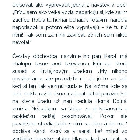
opisoval, ako vyprevadil jednu z návštev v obci.
„Prídu sem ako veľká voda, zaparkujú si, kde sa im
zachce. Robia tu hurhaj, behajú s foťákmi, narobia
neporiadok a potom ešte vyprávajú – že tu nič
neni! Tak som za nimi zakričal, že ich sem nikto
nevolal.“
Čerstvý dôchodca, nazvime ho pán Karol, má
chalupu tesne pod televíznou krčmou, ktorá
susedí s Frzlajzovým úradom. „My nikoho
nevyháňame, ale povedzte mi, čo je to za ľudí,
keď si len tak vezmú cudzie. Na krčme, kde sa
točí, niekto rozbil okno a zobral odtiaľ parožie. Ani
na stene úradu už neni ceduľa Horná Dolná,
zmizla. Nečudujem sa štábu, že aj kakaovník a
rapidečku radšej poschovávali. Pozor, ale
poväčšine chodia ľudia, s nimi sa dám aj do reči,“
dodáva Karol, ktorý sa v seriáli tiež mihol vo
vedľajšej hereckej úlohe. Hlavne keď sa točilo v