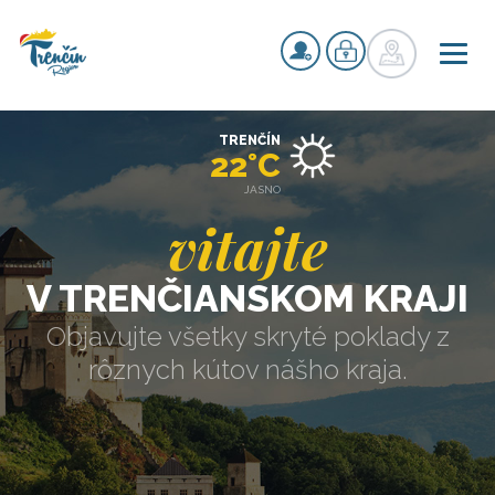
TRENČÍN
22°C
JASNO
vitajte
V TRENČIANSKOM KRAJI
Objavujte všetky skryté poklady z
rôznych kútov nášho kraja.