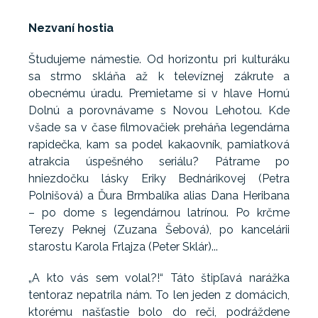
Nezvaní hostia
Študujeme námestie. Od horizontu pri kulturáku
sa strmo skláňa až k televíznej zákrute a
obecnému úradu. Premietame si v hlave Hornú
Dolnú a porovnávame s Novou Lehotou. Kde
všade sa v čase filmovačiek preháňa legendárna
rapidečka, kam sa podel kakaovník, pamiatková
atrakcia úspešného seriálu? Pátrame po
hniezdočku lásky Eriky Bednárikovej (Petra
Polnišová) a Ďura Brmbalíka alias Dana Heribana
– po dome s legendárnou latrínou. Po krčme
Terezy Peknej (Zuzana Šebová), po kancelárii
starostu Karola Frlajza (Peter Sklár)...
„A kto vás sem volal?!“ Táto štipľavá narážka
tentoraz nepatrila nám. To len jeden z domácich,
ktorému našťastie bolo do reči, podráždene