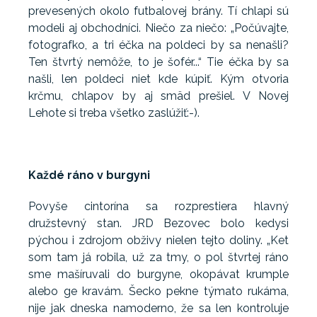
prevesených okolo futbalovej brány. Tí chlapi sú
modeli aj obchodníci. Niečo za niečo: „Počúvajte,
fotografko, a tri éčka na poldeci by sa nenašli?
Ten štvrtý nemôže, to je šofér...“ Tie éčka by sa
našli, len poldeci niet kde kúpiť. Kým otvoria
krčmu, chlapov by aj smäd prešiel. V Novej
Lehote si treba všetko zaslúžiť:-).
Každé ráno v burgyni
Povyše cintorína sa rozprestiera hlavný
družstevný stan. JRD Bezovec bolo kedysi
pýchou i zdrojom obživy nielen tejto doliny. „Ket
som tam já robila, už za tmy, o pol štvrtej ráno
sme mašíruvali do burgyne, okopávat krumple
alebo ge kravám. Šecko pekne týmato rukáma,
nije jak dneska namoderno, že sa len kontroluje