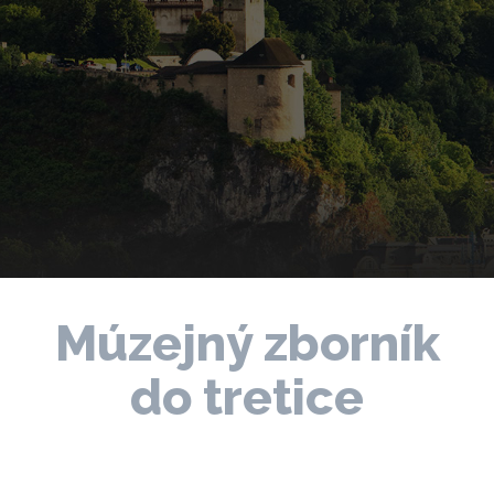
Múzejný zborník
do tretice