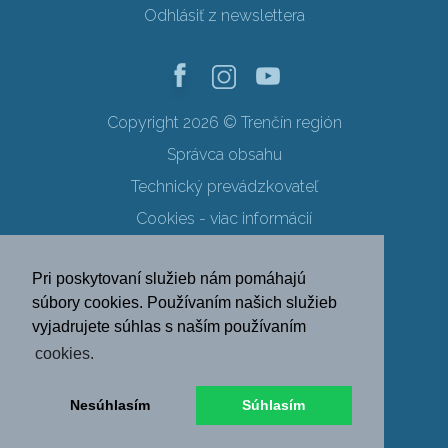
Odhlásiť z newslettera
Copyright 2026 © Trenčín región
Správca obsahu
Technický prevádzkovateľ
Cookies - viac informácií
Obchodné podmienky
Pri poskytovaní služieb nám pomáhajú
Ochrana osobných údajov
súbory cookies. Používaním našich služieb
vyjadrujete súhlas s naším používaním
SK
EN
DE
PL
cookies.
FR
RU
HU
UK
Nesúhlasím
Súhlasím