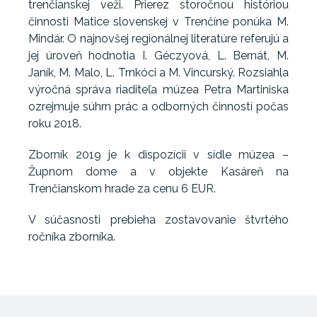
trenčianskej veži. Prierez storočnou históriou
činnosti Matice slovenskej v Trenčíne ponúka M.
Mindár. O najnovšej regionálnej literatúre referujú a
jej úroveň hodnotia I. Géczyová, L. Bernát, M.
Janík, M. Malo, L. Trnkóci a M. Vincurský. Rozsiahla
výročná správa riaditeľa múzea Petra Martiniska
ozrejmuje súhrn prác a odborných činností počas
roku 2018.
Zborník 2019 je k dispozícii v sídle múzea –
Župnom dome a v objekte Kasáreň na
Trenčianskom hrade za cenu 6 EUR.
V súčasnosti prebieha zostavovanie štvrtého
ročníka zborníka.