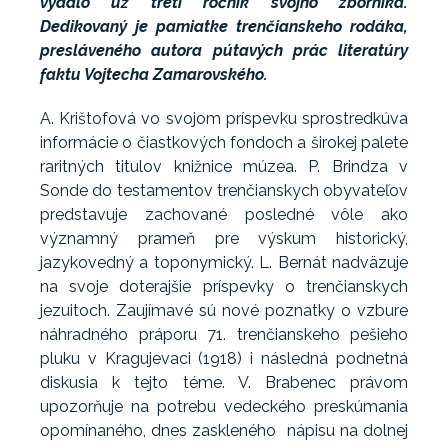
vydalo už tretí ročník svojho zborníka.
Dedikovaný je pamiatke trenčianskeho rodáka,
presláveného autora pútavých prác literatúry
faktu Vojtecha Zamarovského.
A. Krištofová vo svojom príspevku sprostredkúva
informácie o čiastkových fondoch a širokej palete
raritných titulov knižnice múzea. P. Brindza v
Sonde do testamentov trenčianskych obyvateľov
predstavuje zachované posledné vôle ako
významný prameň pre výskum historický,
jazykovedný a toponymický. L. Bernát nadväzuje
na svoje doterajšie príspevky o trenčianskych
jezuitoch. Zaujímavé sú nové poznatky o vzbure
náhradného práporu 71. trenčianskeho pešieho
pluku v Kragujevaci (1918) i následná podnetná
diskusia k tejto téme. V. Brabenec právom
upozorňuje na potrebu vedeckého preskúmania
opomínaného, dnes zaskleného nápisu na dolnej