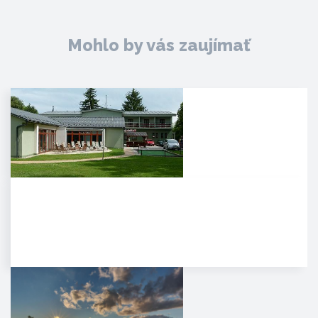
Mohlo by vás zaujímať
Agropenzión Adam
Oddych v prekrásnom
prírodnom prostredí
myjavských kopaníc. . Strávte
víkend v…