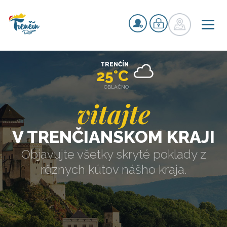
TRENČÍN
25°C
OBLAČNO
vitajte
V TRENČIANSKOM KRAJI
Objavujte všetky skryté poklady z
rôznych kútov nášho kraja.