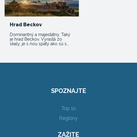
Hrad Beckov
Dominantný a majestátny. Taký
je hrad Beckov. Vyrastá zo
skaly, je s ňou spätý ako sú s…
SPOZNAJTE
Top 10
Regióny
ZAŽITE