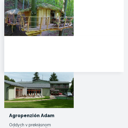
Noc v korunách stromov
Kúpeľné mesto Trenčianske
Teplice sa pýši novou,
jedinečnou atrakciou. Môžete
tam…
Agropenzión Adam
Oddych v prekrásnom