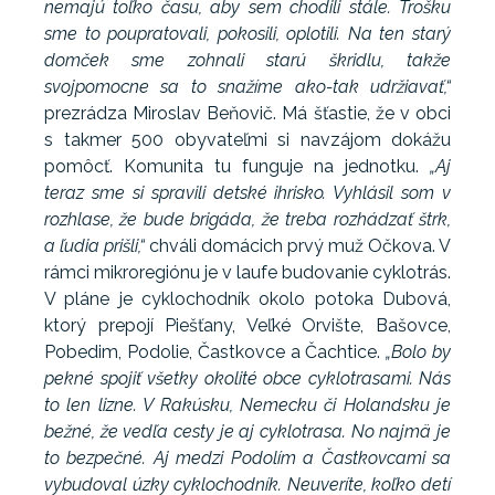
nemajú toľko času, aby sem chodili stále. Trošku
sme to poupratovali, pokosili, oplotili. Na ten starý
domček sme zohnali starú škridlu, takže
svojpomocne sa to snažíme ako-tak udržiavať,“
prezrádza Miroslav Beňovič. Má šťastie, že v obci
s takmer 500 obyvateľmi si navzájom dokážu
pomôcť. Komunita tu funguje na jednotku.
„Aj
teraz sme si spravili detské ihrisko. Vyhlásil som v
rozhlase, že bude brigáda, že treba rozhádzať štrk,
a ľudia prišli,“
chváli domácich prvý muž Očkova. V
rámci mikroregiónu je v laufe budovanie cyklotrás.
V pláne je cyklochodník okolo potoka Dubová,
ktorý prepojí Piešťany, Veľké Orvište, Bašovce,
Pobedim, Podolie, Častkovce a Čachtice.
„Bolo by
pekné spojiť všetky okolité obce cyklotrasami. Nás
to len lizne. V Rakúsku, Nemecku či Holandsku je
bežné, že vedľa cesty je aj cyklotrasa. No najmä je
to bezpečné. Aj medzi Podolím a Častkovcami sa
vybudoval úzky cyklochodník. Neuveríte, koľko detí