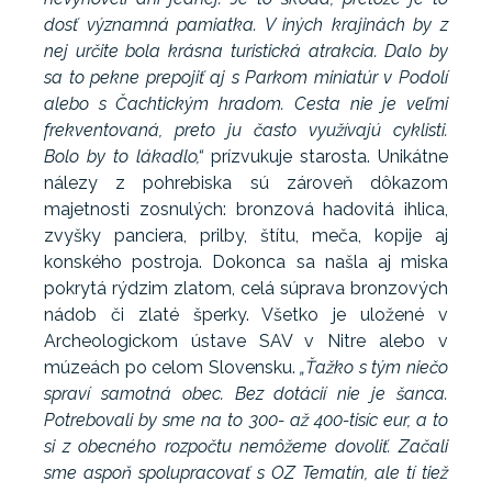
dosť významná pamiatka. V iných krajinách by z
nej určite bola krásna turistická atrakcia. Dalo by
sa to pekne prepojiť aj s Parkom miniatúr v Podolí
alebo s Čachtickým hradom. Cesta nie je veľmi
frekventovaná, preto ju často využívajú cyklisti.
Bolo by to lákadlo,“
prízvukuje starosta. Unikátne
nálezy z pohrebiska sú zároveň dôkazom
majetnosti zosnulých: bronzová hadovitá ihlica,
zvyšky panciera, prilby, štítu, meča, kopije aj
konského postroja. Dokonca sa našla aj miska
pokrytá rýdzim zlatom, celá súprava bronzových
nádob či zlaté šperky. Všetko je uložené v
Archeologickom ústave SAV v Nitre alebo v
múzeách po celom Slovensku.
„Ťažko s tým niečo
spraví samotná obec. Bez dotácií nie je šanca.
Potrebovali by sme na to 300- až 400-tisíc eur, a to
si z obecného rozpočtu nemôžeme dovoliť. Začali
sme aspoň spolupracovať s OZ Tematín, ale tí tiež