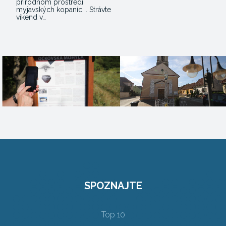
prírodnom prostredí
myjavských kopaníc. . Strávte
víkend v…
SPOZNAJTE
Top 10