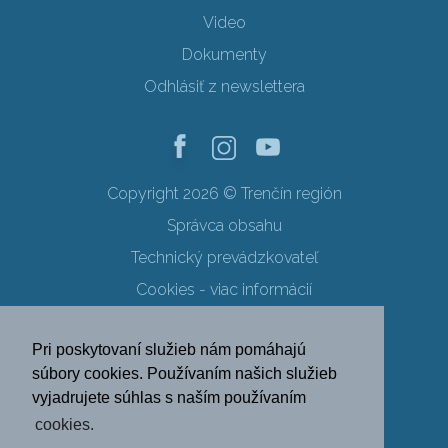
Video
Dokumenty
Odhlásiť z newslettera
Copyright 2026 © Trenčín región
Správca obsahu
Technický prevádzkovateľ
Cookies - viac informácií
Obchodné podmienky
Pri poskytovaní služieb nám pomáhajú
Ochrana osobných údajov
súbory cookies. Používaním našich služieb
vyjadrujete súhlas s naším používaním
SK
EN
DE
PL
cookies.
FR
RU
HU
UK