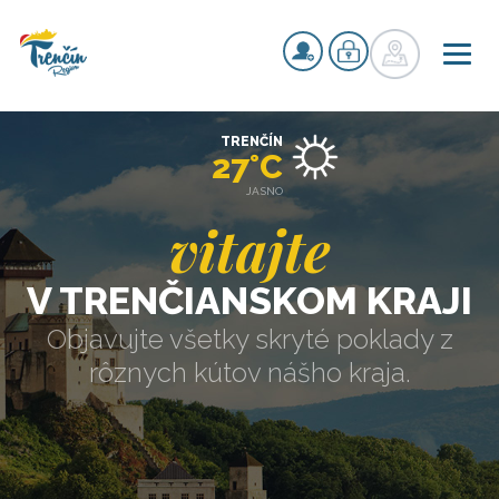
TRENČÍN
27°C
JASNO
vitajte
V TRENČIANSKOM KRAJI
Objavujte všetky skryté poklady z
rôznych kútov nášho kraja.