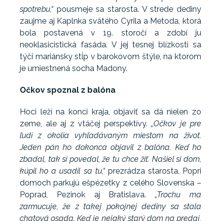
spotrebu,“
pousmeje sa starosta. V strede dediny
zaujme aj Kaplnka svätého Cyrila a Metoda, ktorá
bola postavená v 19. storočí a zdobí ju
neoklasicistická fasáda. V jej tesnej blízkosti sa
týči mariánsky stĺp v barokovom štýle, na ktorom
je umiestnená socha Madony.
Očkov spoznal z balóna
Hoci leží na konci kraja, objaviť sa dá nielen zo
zeme, ale aj z vtáčej perspektívy.
„Očkov je pre
ľudí z okolia vyhľadávaným miestom na život.
Jeden pán ho dokonca objavil z balóna. Keď ho
zbadal, tak si povedal, že tu chce žiť. Našiel si dom,
kúpil ho a usadil sa tu,“
prezrádza starosta. Popri
domoch parkujú ešpézetky z celého Slovenska –
Poprad, Pezinok aj Bratislava.
„Trochu ma
zarmucuje, že z takej pokojnej dediny sa stala
chatová osada. Keď je nejaký starý dom na predaj,