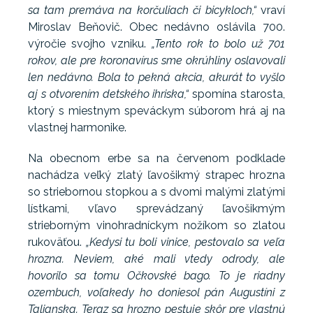
sa tam premáva na korčuliach či bicykloch,“
vraví
Miroslav Beňovič. Obec nedávno oslávila 700.
výročie svojho vzniku.
„Tento rok to bolo už 701
rokov, ale pre koronavírus sme okrúhliny oslavovali
len nedávno. Bola to pekná akcia, akurát to vyšlo
aj s otvorením detského ihriska,“
spomína starosta,
ktorý s miestnym speváckym súborom hrá aj na
vlastnej harmonike.
Na obecnom erbe sa na červenom podklade
nachádza veľký zlatý ľavošikmý strapec hrozna
so striebornou stopkou a s dvomi malými zlatými
lístkami, vľavo sprevádzaný ľavošikmým
strieborným vinohradníckym nožíkom so zlatou
rukoväťou.
„Kedysi tu boli vinice, pestovalo sa veľa
hrozna. Neviem, aké mali vtedy odrody, ale
hovorilo sa tomu Očkovské bago. To je riadny
ozembuch, voľakedy ho doniesol pán Augustíni z
Talianska. Teraz sa hrozno pestuje skôr pre vlastnú