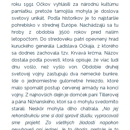
roku 1991 Očkov vyhlásili za národnú kultúrnu
pamiatku, pretože tamojšia mohyla je doslova
svetový unikát. Podľa historikov je to najstaršie
pohrebisko v strednej Európe. Nachádzajú sa tu
hroby z obdobia 3500 rokov pred naším
letopočtom. Do stredoveku patrí opevnený hrad
kuruckého generála Ladislava Očkaja, z ktorého
sa dodnes zachovala tzv. Krvavá krčma. Názov
dostala podľa povesti, ktorá opisuje, že viac ľudí
dnu vošlo, než vyšlo von. Obdobie druhej
svetovej vojny zastupujú dva nemecké bunkre.
Ide o jednomiestne guľometné hniezdo, ktoré
malo spomaliť postup červenej armády na konci
vojny. Z najnovších dejín je domček pani Tillerovej
a pána Nižňanského, ktorí sa o mohylu svedomito
starali. Neskôr mohyla dlho chátrala.
„Na jej
rekonštrukciu sme si dali spraviť štúdiu, vypracovali
sme projekt. Zo všetkých žiadostí napokon
nevyhoveli ani jednej. Je to škoda, pretože je to