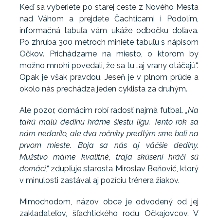
Keď sa vyberiete po starej ceste z Nového Mesta
nad Váhom a prejdete Čachticami i Podolím,
informačná tabuľa vám ukáže odbočku doľava.
Po zhruba 300 metroch miniete tabuľu s nápisom
Očkov. Prichádzame na miesto, o ktorom by
možno mnohí povedali, že sa tu „aj vrany otáčajú“.
Opak je však pravdou. Jeseň je v plnom prúde a
okolo nás prechádza jeden cyklista za druhým.
Ale pozor, domácim robí radosť najmä futbal.
„Na
takú malú dedinu hráme šiestu ligu. Tento rok sa
nám nedarilo, ale dva ročníky predtým sme boli na
prvom mieste. Boja sa nás aj väčšie dediny.
Mužstvo máme kvalitné, traja skúsení hráči sú
domáci,“
zdupľuje starosta Miroslav Beňovič, ktorý
v minulosti zastával aj pozíciu trénera žiakov.
Mimochodom, názov obce je odvodený od jej
zakladateľov, šľachtického rodu Očkajovcov. V