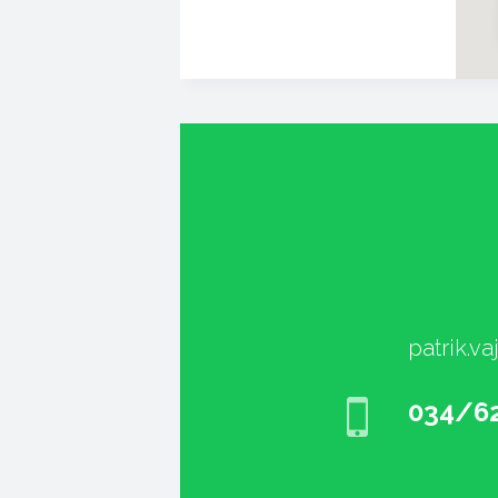
patrik.v
034/62