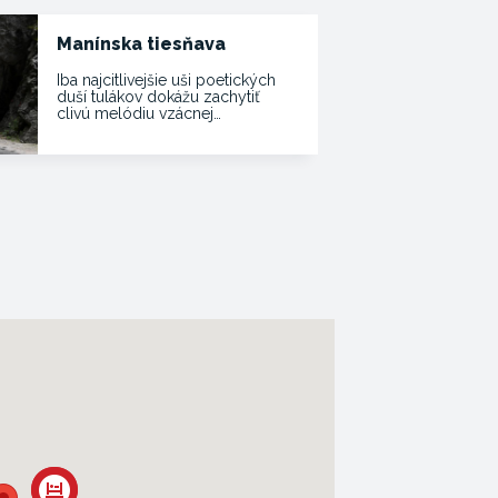
Manínska tiesňava
Iba najcitlivejšie uši poetických
duší tulákov dokážu zachytiť
clivú melódiu vzácnej…