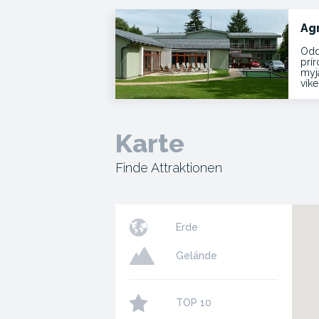
Ag
Odd
prí
myja
vík
Karte
Finde Attraktionen
Erde
Gelände
TOP 10