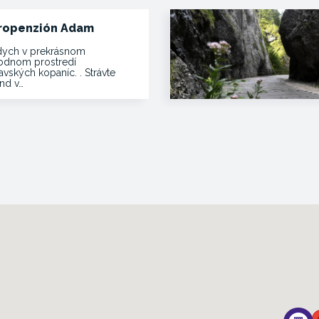
ropenzión Adam
ych v prekrásnom
rodnom prostredí
vských kopaníc. . Strávte
end v…