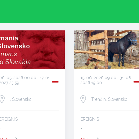
15. 06. 2026 09:00 - 31. 08.
06. 05. 2026 00:00 - 17. 01.
2026 19:00
2027 23:59
Trenčín, Slovensko
, Slovensko
EREIGNIS
EREIGNIS
…
…