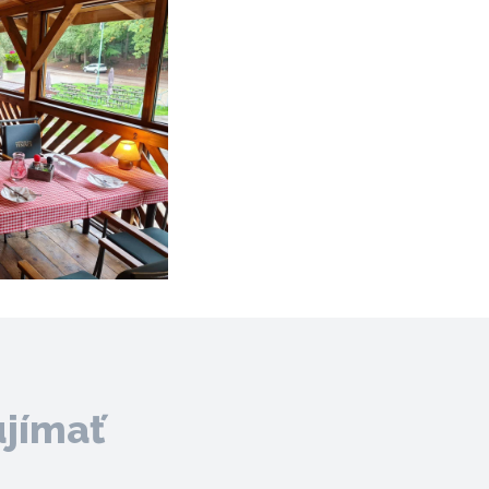
ujímať