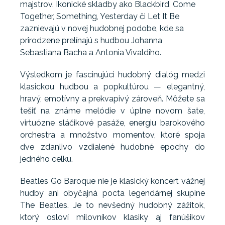
majstrov. Ikonické skladby ako Blackbird, Come
Together, Something, Yesterday či Let It Be
zaznievajú v novej hudobnej podobe, kde sa
prirodzene prelínajú s hudbou Johanna
Sebastiana Bacha a Antonia Vivaldiho.
Výsledkom je fascinujúci hudobný dialóg medzi
klasickou hudbou a popkultúrou — elegantný,
hravý, emotívny a prekvapivý zároveň. Môžete sa
tešiť na známe melódie v úplne novom šate,
virtuózne sláčikové pasáže, energiu barokového
orchestra a množstvo momentov, ktoré spoja
dve zdanlivo vzdialené hudobné epochy do
jedného celku.
Beatles Go Baroque nie je klasický koncert vážnej
hudby ani obyčajná pocta legendárnej skupine
The Beatles. Je to nevšedný hudobný zážitok,
ktorý osloví milovníkov klasiky aj fanúšikov