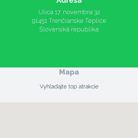
Adresa
Ulica 17. novembra 32
91451 Trenčianske Teplice
Slovenská republika
Mapa
Vyhľadajte top atrakcie