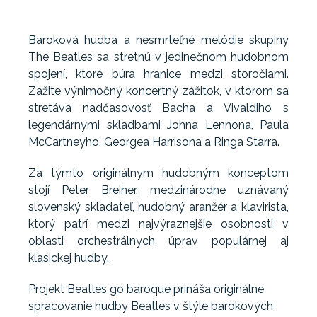
Baroková hudba a nesmrteľné melódie skupiny
The Beatles sa stretnú v jedinečnom hudobnom
spojení, ktoré búra hranice medzi storočiami.
Zažite výnimočný koncertný zážitok, v ktorom sa
stretáva nadčasovosť Bacha a Vivaldiho s
legendárnymi skladbami Johna Lennona, Paula
McCartneyho, Georgea Harrisona a Ringa Starra.
Za týmto originálnym hudobným konceptom
stojí Peter Breiner, medzinárodne uznávaný
slovenský skladateľ, hudobný aranžér a klavirista,
ktorý patrí medzi najvýraznejšie osobnosti v
oblasti orchestrálnych úprav populárnej aj
klasickej hudby.
Projekt Beatles go baroque prináša originálne
spracovanie hudby Beatles v štýle barokových