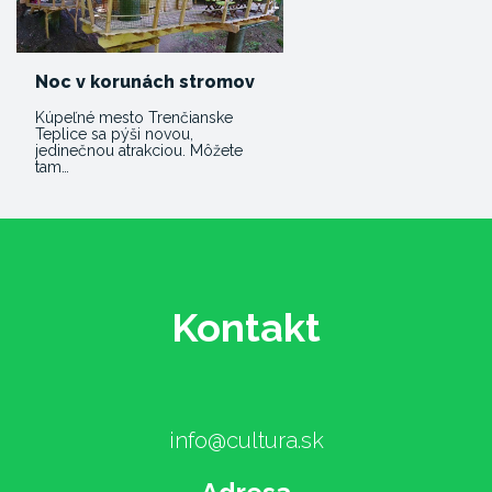
Noc v korunách stromov
Kúpeľné mesto Trenčianske
Teplice sa pýši novou,
jedinečnou atrakciou. Môžete
tam…
Kontakt
info@cultura.sk