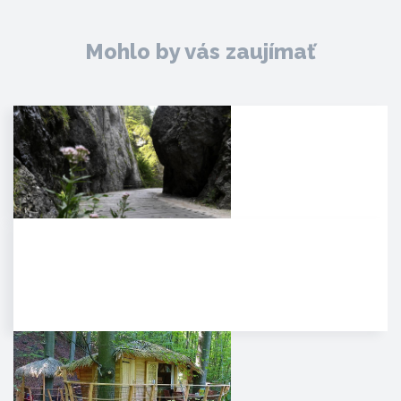
Mohlo by vás zaujímať
Manínska tiesňava
Iba najcitlivejšie uši poetických
duší tulákov dokážu zachytiť
clivú melódiu vzácnej…