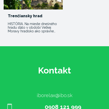
Trenčiansky hrad
HISTÓRIA. Na mieste dnešného
hradu stálo v období Veľkej
Moravy hradisko ako správne…
Kontakt
iborelax@ibo.sk
0908 121 999