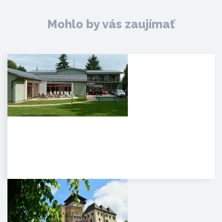
Mohlo by vás zaujímať
Agropenzión Adam
Oddych v prekrásnom
prírodnom prostredí
myjavských kopaníc. . Strávte
víkend v…