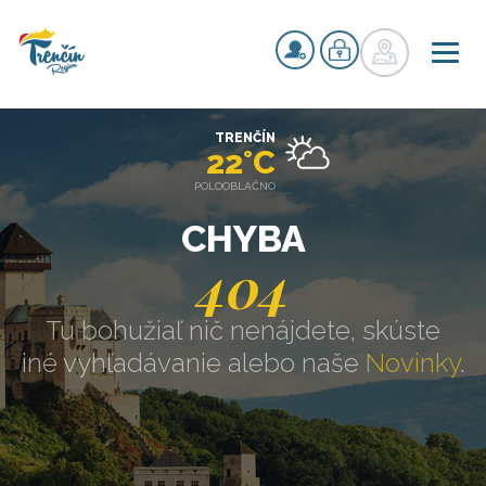
TRENČÍN
22°C
POLOOBLAČNO
CHYBA
404
Tu bohužiaľ nič nenájdete, skúste
iné vyhľadávanie alebo naše
Novinky
.