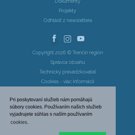
Dokumenty
Projekty
Odhlásiť z newslettera
Copyright 2026 © Trenčín región
Správca obsahu
Technický prevádzkovateľ
Cookies - viac informácií
Obchodné podmienky
Pri poskytovaní služieb nám pomáhajú
Ochrana osobných údajov
súbory cookies. Používaním našich služieb
vyjadrujete súhlas s naším používaním
SK
EN
DE
PL
cookies.
FR
RU
HU
UK