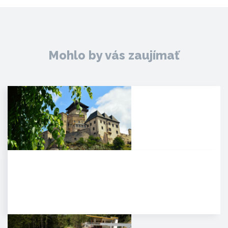
Mohlo by vás zaujímať
Trenčiansky hrad
HISTÓRIA. Na mieste dnešného
hradu stálo v období Veľkej
Moravy hradisko ako správne…