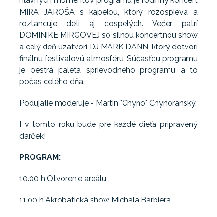
hlavných momentov programu je rodinný koncert
MIRA JAROŠA s kapelou, ktorý rozospieva a
roztancuje deti aj dospelých. Večer patrí
DOMINIKE MIRGOVEJ so silnou koncertnou show
a celý deň uzatvorí DJ MARK DANN, ktorý dotvorí
finálnu festivalovú atmosféru. Súčasťou programu
je pestrá paleta sprievodného programu a to
počas celého dňa.
Podujatie moderuje - Martin "Chyno" Chynoranský.
I v tomto roku bude pre každé dieťa pripravený
darček!
PROGRAM:
10.00 h Otvorenie areálu
11.00 h Akrobatická show Michala Barbiera