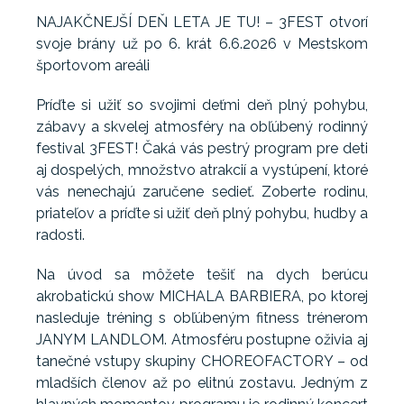
NAJAKČNEJŠÍ DEŇ LETA JE TU! – 3FEST otvorí
svoje brány už po 6. krát 6.6.2026 v Mestskom
športovom areáli
Príďte si užiť so svojimi deťmi deň plný pohybu,
zábavy a skvelej atmosféry na obľúbený rodinný
festival 3FEST! Čaká vás pestrý program pre deti
aj dospelých, množstvo atrakcií a vystúpení, ktoré
vás nenechajú zaručene sedieť. Zoberte rodinu,
priateľov a príďte si užiť deň plný pohybu, hudby a
radosti.
Na úvod sa môžete tešiť na dych berúcu
akrobatickú show MICHALA BARBIERA, po ktorej
nasleduje tréning s obľúbeným fitness trénerom
JANYM LANDLOM. Atmosféru postupne oživia aj
tanečné vstupy skupiny CHOREOFACTORY – od
mladších členov až po elitnú zostavu. Jedným z