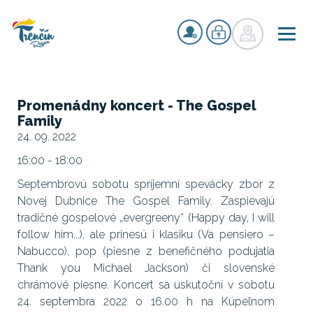
Promenádny koncert - The Gospel
Family
24. 09. 2022
16:00 - 18:00
Septembrovú sobotu spríjemní spevácky zbor z
Novej Dubnice The Gospel Family. Zaspievajú
tradičné gospelové „evergreeny“ (Happy day, I will
follow him...), ale prinesú i klasiku (Va pensiero –
Nabucco), pop (piesne z benefičného podujatia
Thank you Michael Jackson) či slovenské
chrámové piesne. Koncert sa uskutoční v sobotu
24. septembra 2022 o 16.00 h na Kúpeľnom