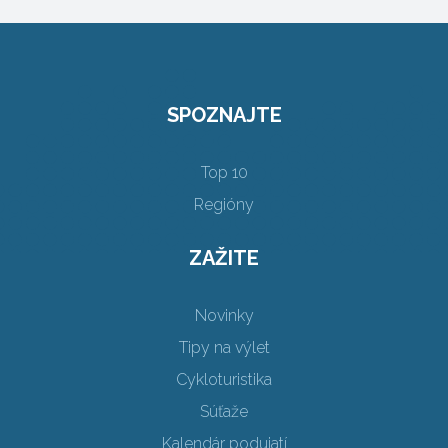
SPOZNAJTE
Top 10
Regióny
ZAŽITE
Novinky
Tipy na výlet
Cykloturistika
Súťaže
Kalendár podujatí