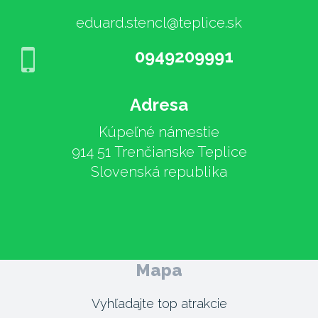
eduard.stencl@teplice.sk
0949209991
Adresa
Kúpeľné námestie
914 51 Trenčianske Teplice
Slovenská republika
Mapa
Vyhľadajte top atrakcie