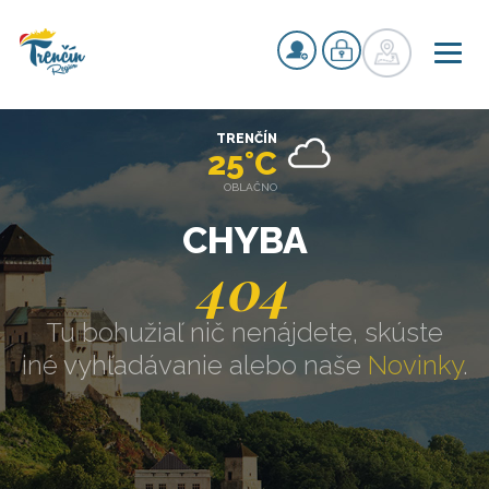
TRENČÍN
25°C
OBLAČNO
CHYBA
404
Tu bohužiaľ nič nenájdete, skúste
iné vyhľadávanie alebo naše
Novinky
.