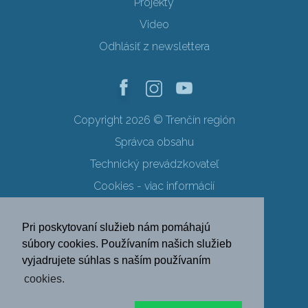
Projekty
Video
Odhlásiť z newslettera
Copyright 2026 © Trenčín región
Správca obsahu
Technický prevádzkovateľ
Cookies - viac informácií
Obchodné podmienky
Pri poskytovaní služieb nám pomáhajú
Ochrana osobných údajov
súbory cookies. Používaním našich služieb
vyjadrujete súhlas s naším používaním
SK
EN
DE
PL
cookies.
FR
RU
HU
UK