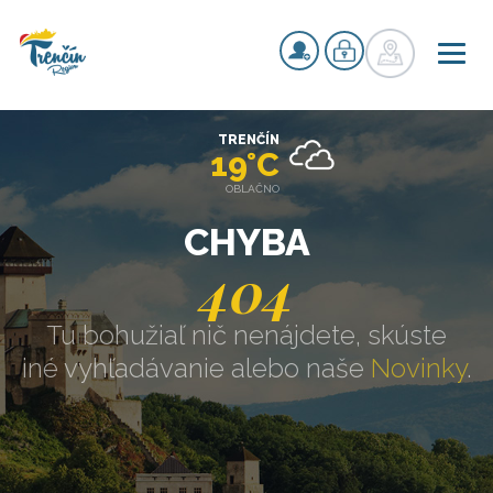
TRENČÍN
19°C
OBLAČNO
CHYBA
404
Tu bohužiaľ nič nenájdete, skúste
iné vyhľadávanie alebo naše
Novinky
.