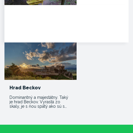
Noc v korunách stromov
Kúpeľné mesto Trenčianske
Teplice sa pýši novou,
jedinečnou atrakciou. Môžete
tam…
Hrad Beckov
Dominantný a majestátny. Taký
je hrad Beckov. Vyrastá zo
skaly, je s ňou spätý ako sú s…