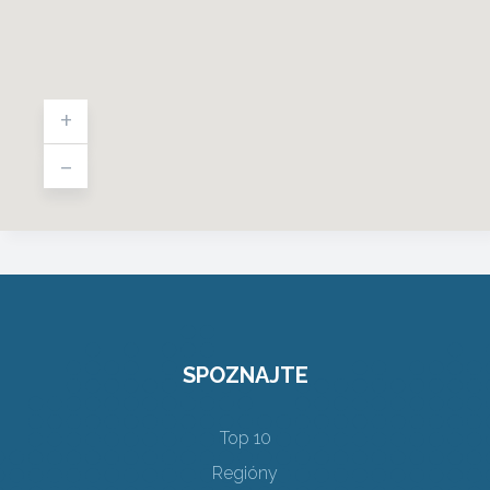
+
-
SPOZNAJTE
Top 10
Regióny