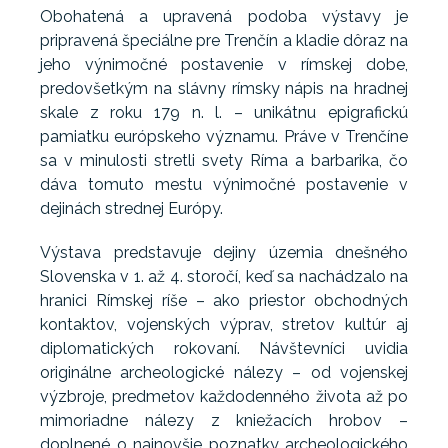
Obohatená a upravená podoba výstavy je
pripravená špeciálne pre Trenčín a kladie dôraz na
jeho výnimočné postavenie v rímskej dobe,
predovšetkým na slávny rímsky nápis na hradnej
skale z roku 179 n. l. – unikátnu epigrafickú
pamiatku európskeho významu. Práve v Trenčíne
sa v minulosti stretli svety Ríma a barbarika, čo
dáva tomuto mestu výnimočné postavenie v
dejinách strednej Európy.
Výstava predstavuje dejiny územia dnešného
Slovenska v 1. až 4. storočí, keď sa nachádzalo na
hranici Rímskej ríše – ako priestor obchodných
kontaktov, vojenských výprav, stretov kultúr aj
diplomatických rokovaní. Návštevníci uvidia
originálne archeologické nálezy – od vojenskej
výzbroje, predmetov každodenného života až po
mimoriadne nálezy z kniežacích hrobov –
doplnené o najnovšie poznatky archeologického