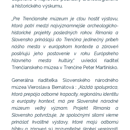
a historického výskumu.
„Pre Trenčianske múzeum je cťou hostiť výstavu,
ktorá patrí medzi najvýznamnejšie archeologicko-
historické projekty posledných rokov. Rimania a
Slovensko prinášajú do Trenčína jedinečný príbeh
nášho mesta v európskom kontexte a zároveň
posilňujú jeho postavenie v roku Európskeho
hlavného mesta kultúry,“
uviedol riaditeľ
Trenčianskeho múzea v Trenčíne Peter Martinisko.
Generálna riaditeľka Slovenského národného
múzea Vieroslava Bernátová :
„Každá spolupráca,
ktorá prepája odborné kapacity, regionálnu identitu
a európsky kontext, má pre Slovenské národné
múzeum veľký význam. Projekt Rimania a
Slovensko potvrdzuje, že spoločnými silami vieme
prinášať kvalitné výstavy, ktoré majú odbornú
hĺbku a zároveň sú zrozumiteľné širokej verejnosti.