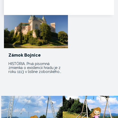
duší tulákov dokážu zachytiť
clivú melódiu vzácnej…
Zámok Bojnice
HISTÓRIA. Prvá písomná
zmienka o existencii hradu je z
roku 1113 v listine zoborského…