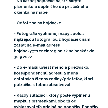
- Na každej hojdačke nájsť 1 skryté
písmenko a doplniť ho do príslušného
okienka na mape
-
Odfotiť sa na hojdačke
- Fotografiu vyplnenej mapy spolu s
najkrajšou fotografiou z hojdačiek nám
zaslať na e-mail adresu
hojdacky@trencinregion.sk najneskôr do
30.9.2022
- Do e-mailu uviesť meno a priezvisko,
korešpondenčnú adresu a mená
ostatných členov rodiny/priateľov, ktorí
pátračku s tebou absolvovali.
- Každý súťažiaci, ktorý pošle vyplnenú
mapku s písmenkami, obdrží od
vyhlasovateľa originálne ponožky. Ponožky