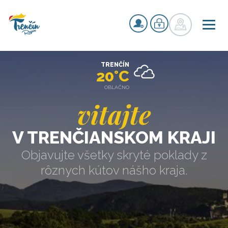
TRENČÍN
20°C
OBLAČNO
vitajte
V TRENČIANSKOM KRAJI
Objavujte všetky skryté poklady z
rôznych kútov nášho kraja.