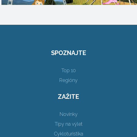
SPOZNAJTE
Top 10
Regióny
ZAŽITE
Novinky
Tipy na výlet
Cykloturistika