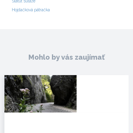
Štatút súťaže
Hojdačková pátračka
Mohlo by vás zaujímať
Manínska tiesňava
Iba najcitlivejšie uši poetických