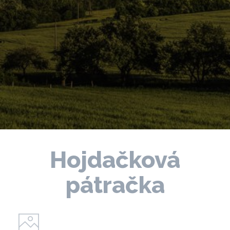
Hojdačková
pátračka