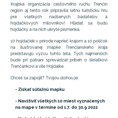
Krajská organizácia cestovného ruchu Trenčín
región aj tento rok pripravila letnú turistickú hru
pre všetkých nadšených bádateľov a
hojdačkových milovníkov! Hľadať sa budú
hojdačky a na nich ukryté písmenká.
10 hojdačiek v prírode naprieč krajom a 10 políčok
na ilustrovanej mapke Trenčianskeho kraja
predstavujú výzvu tohto leta. Tých najmenších
bude pri pátraní sprevádzať príbeh o škriatkovi
Trenčankovi a víle Hojdalke.
Chceš sa zapojiť? Tvojou úlohou je:
- Získať súťažnú mapku
-
Navštíviť všetkých 10 miest vyznačených
na mape v termíne od 1.7. do 30.9 2022