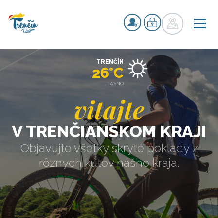
TRENČÍN
26°C
JASNO
vitajte
V TRENČIANSKOM KRAJI
Objavujte všetky skryté poklady z
rôznych kútov nášho kraja.