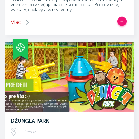
vrchov hrdo vztyčuje prápor svojho rodáka. Bol odvážny,
vytrvalý, obetavý a verný. Verný…
Viac
DŽUNGĽA PARK
Púchov