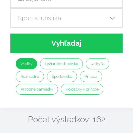
Vyhľadaj
Všetky
Lyžiarske stredisko
Jaskyňa
Rozhľadňa
Športovisko
Príroda
Prírodné pamiatky
Hojdačky v prírode
Počet výsledkov: 162