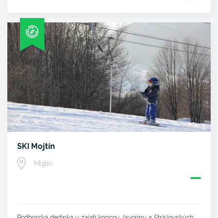
SKI Mojtín
Mojtín
Podhorská dedinka v zajatí kopcov Javoriny a Strážovských