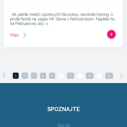
. Ak patríte medzi športových fanúšikov, navštívte tréning či
príďte fandiť na zápas HK Slávia v Partizánskom. Nájdete ho
na Februárovej ulici, v…
Viac
1
2
3
4
6
…
11
…
16
…
21
SPOZNAJTE
Top 10