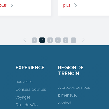
plus
plus
1
2
3
4
5
6
EXPÉRIENCE
RÉGION DE
TRENČÍN
nouvelles
A propos de nous
Conseils pour les
bimensuel
voyages
contact
Faire du vélo