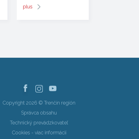
plus
Copyright 2026 © Trenčín región
Správca obsahu
Technický prevádzkovateľ
Cookies - viac informácií