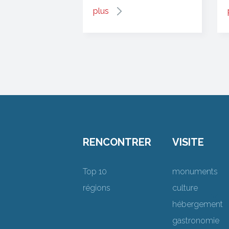
plus
RENCONTRER
VISITE
Top 10
monuments
régions
culture
hébergement
gastronomie