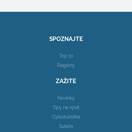
SPOZNAJTE
Top 10
Regióny
ZAŽITE
Novinky
Tipy na výlet
Cykloturistika
Súťaže