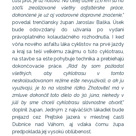
časť prác je už hotová. Na celej dĺžke 11,6 km sú na
100% zrealizované všetky asfaltérske práce,
dokončené je už aj vodorovné dopravné značenie,”
povedal trenčiansky župan Jaroslav Baška. Úsek
bude odovzdaný do užívania po vydaní
právoplatného kolaudačného rozhodnutia. I keď
vôňa nového asfaltu láka cyklistov na prvé jazdy
a kraj sa teší veľkému záujmu o túto cyklotrasu,
na stavbe sa ešte pohybuje technika a prebiehajú
dokončovacie práce.
„Rád by som požiadal
všetkých, aby cyklotrasu v tomto
neskolaudovanom režime ešte nevyužívali, a ak ju
využívajú, je to na vlastné riziko. Zhotoviteľ má v
zmluve dokončiť toto dielo do 30. júna, niekedy v
júli by sme chceli cyklotrasu slávnostne otvoriť,”
doplnil župan. Jedným z najväčších lákadiel bude
prejazd cez Prejtské jazerá v miestnej časti
Dubnice nad Váhom, aj vďaka čomu župa
predpokladá jej vysokú obľúbenosť.