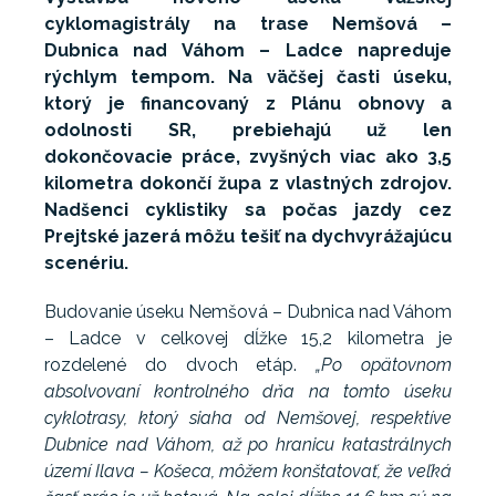
cyklomagistrály na trase Nemšová –
Dubnica nad Váhom – Ladce napreduje
rýchlym tempom. Na väčšej časti úseku,
ktorý je financovaný z Plánu obnovy a
odolnosti SR, prebiehajú už len
dokončovacie práce, zvyšných viac ako 3,5
kilometra dokončí župa z vlastných zdrojov.
Nadšenci cyklistiky sa počas jazdy cez
Prejtské jazerá môžu tešiť na dychvyrážajúcu
scenériu.
Budovanie úseku Nemšová – Dubnica nad Váhom
– Ladce v celkovej dĺžke 15,2 kilometra je
rozdelené do dvoch etáp.
„Po opätovnom
absolvovaní kontrolného dňa na tomto úseku
cyklotrasy, ktorý siaha od Nemšovej, respektíve
Dubnice nad Váhom, až po hranicu katastrálnych
území Ilava – Košeca, môžem konštatovať, že veľká