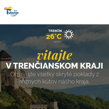
TRENČÍN
26°C
JASNO
vitajte
V TRENČIANSKOM KRAJI
Objavujte všetky skryté poklady z
rôznych kútov nášho kraja.