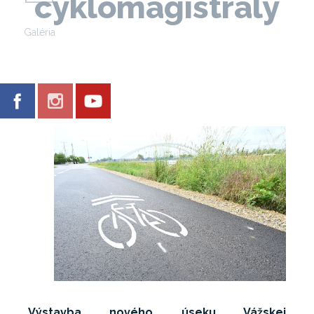
cyklomagistrály
Galéria
Výstavba nového úseku Vážskej