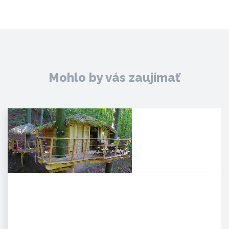
Mohlo by vás zaujímať
Noc v korunách stromov
Kúpeľné mesto Trenčianske
Teplice sa pýši novou,
jedinečnou atrakciou. Môžete
tam…