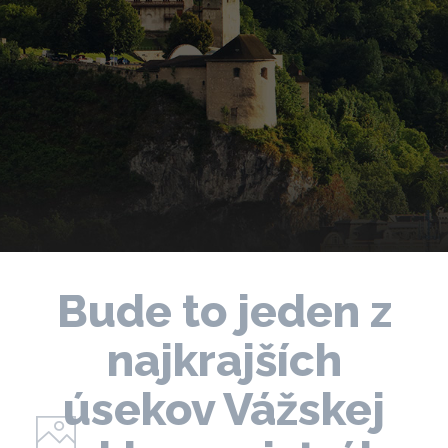
Bude to jeden z
najkrajších
úsekov Vážskej