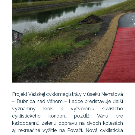
Projekt Vážskej cyklomagistrály v úseku Nemšová
– Dubnica nad Váhom – Ladce predstavuje ďalší
významný krok k vytvoreniu súvislého
cyklistického koridoru pozdĺž Váhu pre
každodennú zelenú dopravu na dvoch kolesách
aj rekreačné vyžitie na Považí. Nová cyklistická