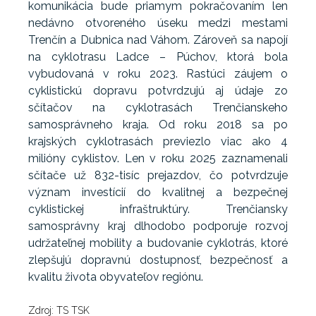
komunikácia bude priamym pokračovaním len
nedávno otvoreného úseku medzi mestami
Trenčín a Dubnica nad Váhom. Zároveň sa napojí
na cyklotrasu Ladce – Púchov, ktorá bola
vybudovaná v roku 2023. Rastúci záujem o
cyklistickú dopravu potvrdzujú aj údaje zo
sčítačov na cyklotrasách Trenčianskeho
samosprávneho kraja. Od roku 2018 sa po
krajských cyklotrasách previezlo viac ako 4
milióny cyklistov. Len v roku 2025 zaznamenali
sčítače už 832-tisíc prejazdov, čo potvrdzuje
význam investícií do kvalitnej a bezpečnej
cyklistickej infraštruktúry. Trenčiansky
samosprávny kraj dlhodobo podporuje rozvoj
udržateľnej mobility a budovanie cyklotrás, ktoré
zlepšujú dopravnú dostupnosť, bezpečnosť a
kvalitu života obyvateľov regiónu.
Zdroj: TS TSK