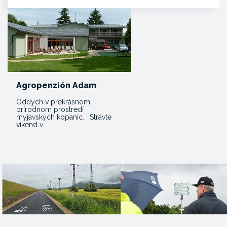
Agropenzión Adam
Oddych v prekrásnom
prírodnom prostredí
myjavských kopaníc. . Strávte
víkend v…