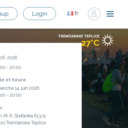
fr
nup
Login
sk
en
TRENČIANSKE TEPLICE
de
27°C
pl
CLAIR
ru
 06. 2026
hu
00 - 20:00
uk
te et heure
anche 14. juin 2026
00 - 20:00
eu
. M. R. Štefánika 613/4
 01 Trenčianske Teplice