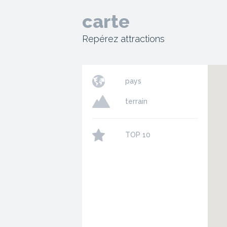
carte
Repérez attractions
pays
terrain
TOP 10