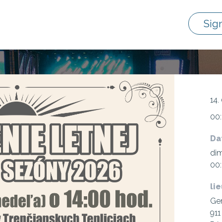
Sig
14.
00:
Da
dim
00:
li
Gen
911