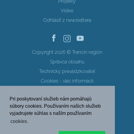
Projekty
Video
Odhlásiť z newslettera
Copyright 2026 © Trenčín región
Správca obsahu
Technický prevádzkovateľ
Cookies - viac informácií
Obchodné podmienky
Pri poskytovaní služieb nám pomáhajú
Ochrana osobných údajov
súbory cookies. Používaním našich služieb
vyjadrujete súhlas s naším používaním
SK
EN
DE
PL
cookies.
FR
RU
HU
UK