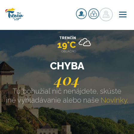
TRENČÍN
19°C
OBLAČNO
CHYBA
404
Tu bohužiaľ nič nenájdete, skúste
iné vyhľadávanie alebo naše
Novinky
.