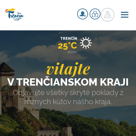
TRENČÍN
25°C
JASNO
vitajte
V TRENČIANSKOM KRAJI
Objavujte všetky skryté poklady z
rôznych kútov nášho kraja.