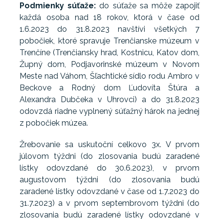
Podmienky súťaže:
do súťaže sa môže zapojiť
každá osoba nad 18 rokov, ktorá v čase od
1.6.2023 do 31.8.2023 navštívi všetkých 7
pobočiek, ktoré spravuje Trenčianske múzeum v
Trenčíne (Trenčiansky hrad, Kostnicu, Katov dom,
Župný dom, Podjavorinské múzeum v Novom
Meste nad Váhom, Šľachtické sídlo rodu Ambro v
Beckove a Rodný dom Ľudovíta Štúra a
Alexandra Dubčeka v Uhrovci) a do 31.8.2023
odovzdá riadne vyplnený súťažný hárok na jednej
z pobočiek múzea.
Žrebovanie sa uskutoční celkovo 3x. V prvom
júlovom týždni (do zlosovania budú zaradené
lístky odovzdané do 30.6.2023), v prvom
augustovom týždni (do zlosovania budú
zaradené lístky odovzdané v čase od 1.7.2023 do
31.7.2023) a v prvom septembrovom týždni (do
zlosovania budú zaradené lístky odovzdané v