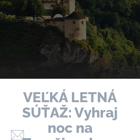
VEĽKÁ LETNÁ
SÚŤAŽ: Vyhraj
noc na