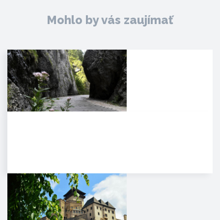
Mohlo by vás zaujímať
Manínska tiesňava
Iba najcitlivejšie uši poetických
duší tulákov dokážu zachytiť
clivú melódiu vzácnej…