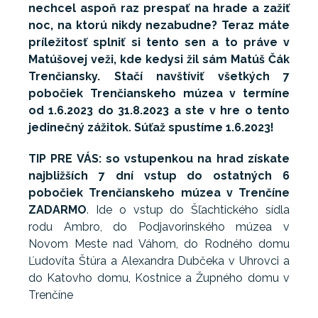
nechcel aspoň raz prespať na hrade a zažiť
noc, na ktorú nikdy nezabudne? Teraz máte
príležitosť splniť si tento sen a to práve v
Matúšovej veži, kde kedysi žil sám Matúš Čák
Trenčiansky. Stačí navštíviť všetkých 7
pobočiek Trenčianskeho múzea v termíne
od 1.6.2023 do 31.8.2023 a ste v hre o tento
jedinečný zážitok. Súťaž spustíme 1.6.2023!
TIP PRE VÁS:
so vstupenkou na hrad získate
najbližších 7 dní vstup do ostatných 6
pobočiek Trenčianskeho múzea v Trenčíne
ZADARMO
. Ide o vstup do Šľachtického sídla
rodu Ambro, do Podjavorinského múzea v
Novom Meste nad Váhom, do Rodného domu
Ľudovíta Štúra a Alexandra Dubčeka v Uhrovci a
do Katovho domu, Kostnice a Župného domu v
Trenčíne