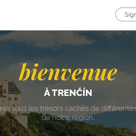
Sig
bienvenue
À TRENČÍN
ez tous les trésors cachés de différentes
de notre région.