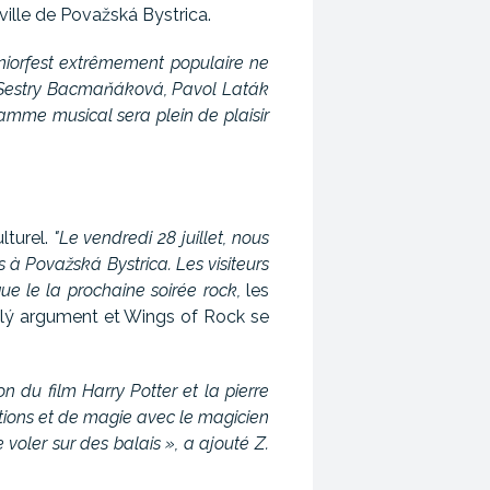
 ville de Považská Bystrica.
eniorfest extrêmement populaire ne
s. Sestry Bacmaňáková, Pavol Laták
ramme musical sera plein de plaisir
lturel.
"Le vendredi 28 juillet, nous
à Považská Bystrica. Les visiteurs
e le la prochaine soirée rock,
les
Zlý argument et Wings of Rock se
on du film Harry Potter et la pierre
tions et de magie avec le magicien
 voler sur des balais », a ajouté Z.