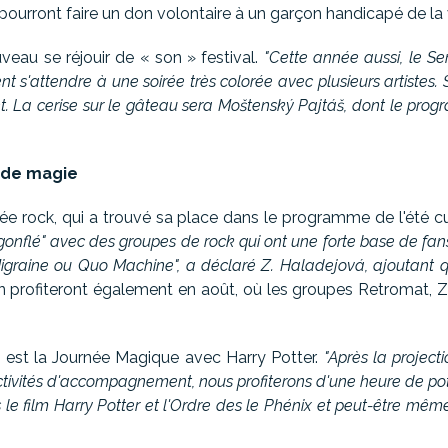
rs pourront faire un don volontaire à un garçon handicapé de la
veau se réjouir de « son » festival.
"Cette année aussi, le S
nt s'attendre à une soirée très colorée avec plusieurs artiste
t. La cerise sur le gâteau sera Moštenský Pajtáš, dont le prog
 de magie
oirée rock, qui a trouvé sa place dans le programme de l'été cu
nflé" avec des groupes de rock qui ont une forte base de fans 
graine ou Quo Machine", a déclaré Z. Haladejová, ajoutant qu
n profiteront également en août, où les groupes Retromat, 
l est la Journée Magique avec Harry Potter.
"Après la projecti
ctivités d'accompagnement, nous profiterons d'une heure de po
s le film Harry Potter et l'Ordre des le Phénix et peut-être même