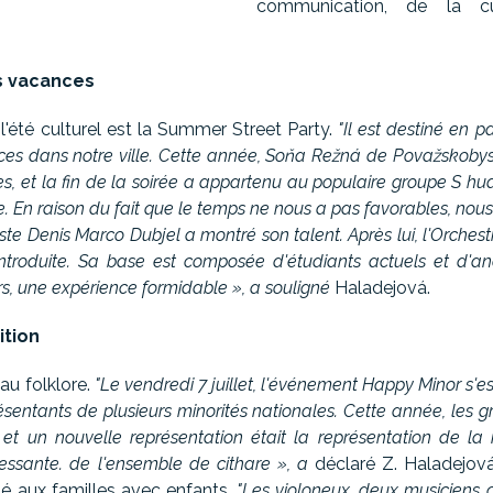
communication, de la c
s vacances
l'été culturel est la Summer Street Party.
"Il est destiné en p
nces dans notre ville. Cette année, Soňa Režná de Považskobystri
es, et la fin de la soirée a appartenu au populaire groupe S 
. En raison du fait que le temps ne nous a pas favorables, n
te Denis Marco Dubjel a montré son talent. Après lui, l'Orchestr
troduite. Sa base est composée d'étudiants actuels et d'an
, une expérience formidable », a souligné
Haladejová.
ition
au folklore.
"Le vendredi 7 juillet, l'événement Happy Minor s'est
ésentants de plusieurs minorités nationales. Cette année, les g
 et un nouvelle représentation était la représentation de la
ressante. de l'ensemble de cithare », a
déclaré Z. Haladejov
é aux familles avec enfants.
"Les violoneux, deux musiciens 