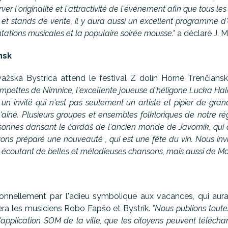
r l'originalité et l'attractivité de l'événement afin que tous les 
cks et stands de vente, il y aura aussi un excellent programme
ntations musicales et la populaire soirée mousse."
a déclaré J. 
nsk
ažská Bystrica attend le festival Z dolín Horné Trenčiansk
trompettes de Nimnice, l'excellente joueuse d'héligone Lucka Ha
n invité qui n'est pas seulement un artiste et pipier de gran
'aîné. Plusieurs groupes et ensembles folkloriques de notre r
onnes dansant le čardáš de l'ancien monde de Javorník, qui a 
ons préparé une nouveauté , qui est une fête du vin. Nous in
n écoutant de belles et mélodieuses chansons, mais aussi de Mo
itionnellement par l'adieu symbolique aux vacances, qui aura
sera les musiciens Robo Fapšo et Bystrík.
"Nous publions toutes
application SOM de la ville, que les citoyens peuvent téléchar