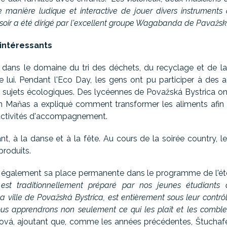
ne manière ludique et interactive de jouer divers instruments
 soir a été dirigé par l'excellent groupe Wagabanda de Pavažskob
 intéressants
r dans le domaine du tri des déchets, du recyclage et de l
 lui. Pendant l'Eco Day, les gens ont pu participer à des 
es sujets écologiques. Des lycéennes de Považská Bystrica o
rtin Maňas a expliqué comment transformer les aliments afin
es activités d'accompagnement.
t, à la danse et à la fête. Au cours de la soirée country, 
produits.
a également sa place permanente dans le programme de l'été c
l est traditionnellement préparé par nos jeunes étudiants
la ville de Považská Bystrica, est entièrement sous leur contrôl
 nous apprendrons non seulement ce qui les plaît et les comble
ová, ajoutant que, comme les années précédentes, Štuchaf