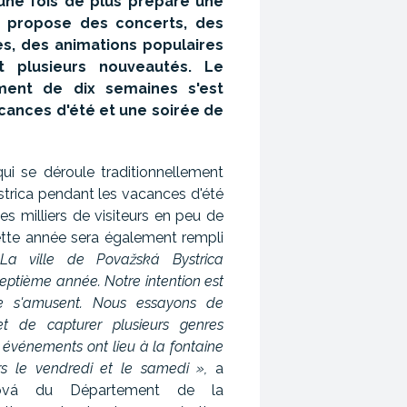
 une fois de plus préparé une
i propose des concerts, des
es, des animations populaires
t plusieurs nouveautés. Le
ment de dix semaines s'est
cances d'été et une soirée de
 qui se déroule traditionnellement
strica pendant les vacances d'été
es milliers de visiteurs en peu de
te année sera également rempli
"La ville de Považská Bystrica
 septième année. Notre intention est
e s'amusent. Nous essayons de
et de capturer plusieurs genres
s événements ont lieu à la fontaine
s le vendredi et le samedi »,
a
jová du Département de la