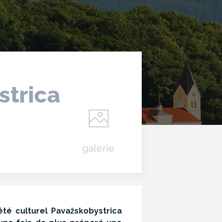
strica
galerie
té culturel Pavažskobystrica