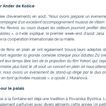
ar Ander de Košice
ariée d'événements en août.
"Nous avons préparé un événeme
accompagné d'un excellent accompagnement musical de Viliam
a Revival, au cours duquel les visiteurs pourront profiter de
aires », a-t-elle expliqué.
le premier week-end d'août Jana
 la coopération internationale de la mairie.
de films en plein air ont également trouvé leurs adeptes da
pourront regarder la grande comédie tchèque pour adultes Za s
nt leur temps libre lors de la projection du film Yakari, qui, c
semaine plus tard, le 18 août, un concert en plein air nous atte
ain, nous avons un événement de stand-up dirigé par le duo a
en tant qu'invitée musicale », a ajouté
J. Muráňová.
our le palais
 à la fontaine est déjà une tradition à Považská Bystrica. L
également parfumés avec divers aliments cette année. Un peti