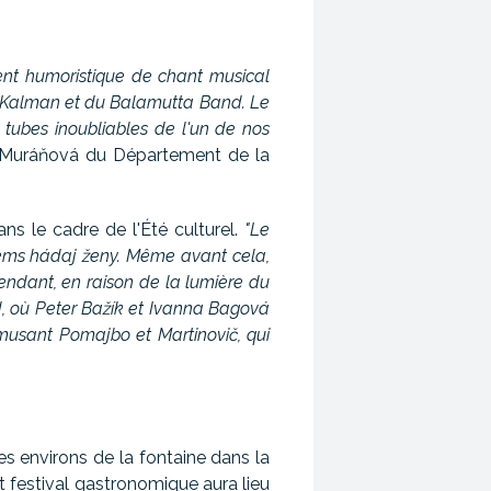
nt humoristique de chant musical
 Kalman et du Balamutta Band. Le
s tubes inoubliables de l'un de nos
 Muráňová du Département de la
ns le cadre de l'Été culturel.
"Le
vems hádaj ženy. Même avant cela,
ependant, en raison de la lumière du
nd, où Peter Bažík et Ivanna Bagová
musant Pomajbo et Martinovič, qui
es environs de la fontaine dans la
t festival gastronomique aura lieu