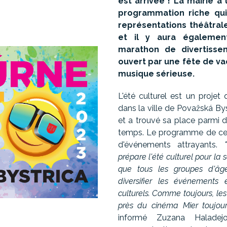
est arrivée ! La mairie a
programmation riche qu
représentations théâtral
et il y aura égalemen
marathon de divertisse
ouvert par une fête de va
musique sérieuse.
L'été culturel est un projet
dans la ville de Považská By
et a trouvé sa place parmi d
temps. Le programme de cet
d'événements attrayants.
prépare l'été culturel pour la
que tous les groupes d'âg
diversifier les événements 
culturels. Comme toujours, le
près du cinéma Mier toujour
informé Zuzana Halade