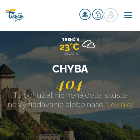
TRENČÍN
23°C
OBLAČNO
CHYBA
404
Tu bohužiaľ nič nenájdete, skúste
iné vyhľadávanie alebo naše
Novinky
.