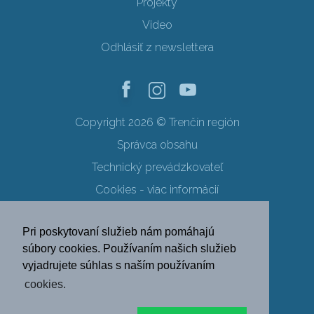
Projekty
Video
Odhlásiť z newslettera
Copyright 2026 © Trenčín región
Správca obsahu
Technický prevádzkovateľ
Cookies - viac informácií
Obchodné podmienky
Pri poskytovaní služieb nám pomáhajú
Ochrana osobných údajov
súbory cookies. Používaním našich služieb
vyjadrujete súhlas s naším používaním
SK
EN
DE
PL
cookies.
FR
RU
HU
UK