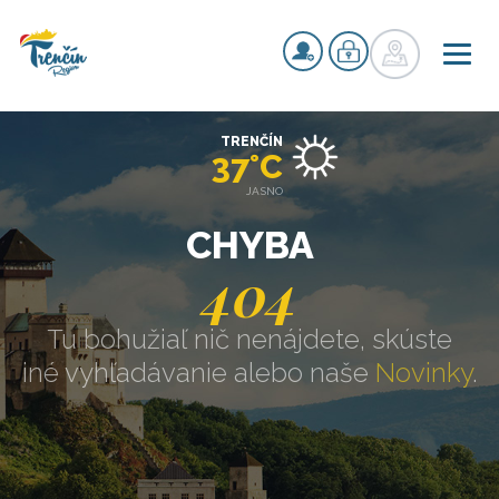
TRENČÍN
37°C
JASNO
CHYBA
404
Tu bohužiaľ nič nenájdete, skúste
iné vyhľadávanie alebo naše
Novinky
.