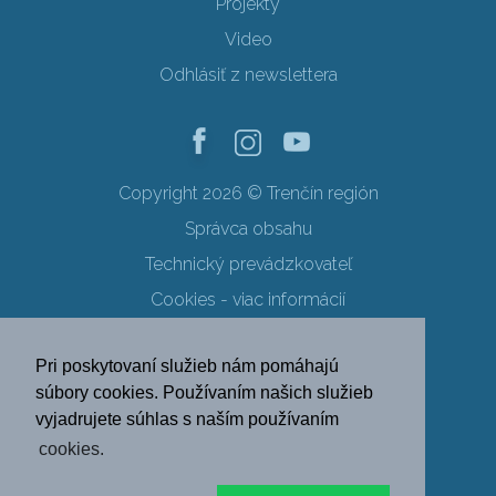
Projekty
Video
Odhlásiť z newslettera
Copyright 2026 © Trenčín región
Správca obsahu
Technický prevádzkovateľ
Cookies - viac informácií
Obchodné podmienky
Pri poskytovaní služieb nám pomáhajú
Ochrana osobných údajov
súbory cookies. Používaním našich služieb
vyjadrujete súhlas s naším používaním
SK
EN
DE
PL
cookies.
FR
RU
HU
UK