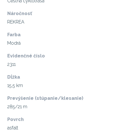
Cestná cyklotrasa
Náročnosť
REKREA
Farba
Modrá
Evidenčné číslo
2311
Dĺžka
15,5 km
Prevýšenie (stúpanie/klesanie)
285/21 m
Povrch
asfalt