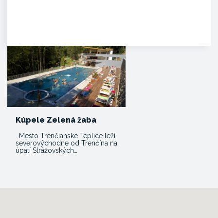
HISTÓRIA. Na mieste dnešného
hradu stálo v období Veľkej
Moravy hradisko ako správne…
Kúpele Zelená žaba
. Mesto Trenčianske Teplice leží
severovýchodne od Trenčína na
úpätí Strážovských…