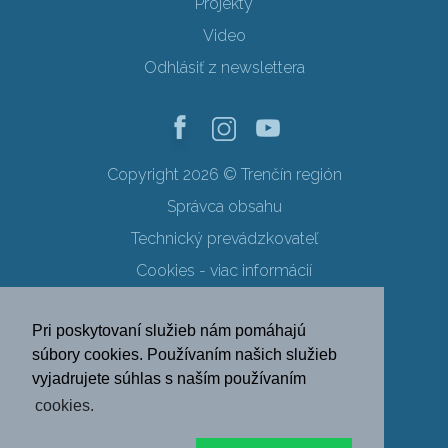
Projekty
Video
Odhlásiť z newslettera
Copyright 2026 © Trenčín región
Správca obsahu
Technický prevádzkovateľ
Cookies - viac informácií
Obchodné podmienky
Pri poskytovaní služieb nám pomáhajú
Ochrana osobných údajov
súbory cookies. Používaním našich služieb
vyjadrujete súhlas s naším používaním
SK
EN
DE
PL
cookies.
FR
RU
HU
UK