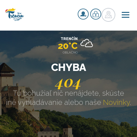
TRENČÍN
20°C
OBLAČNO
CHYBA
404
Tu bohužiaľ nič nenájdete, skúste
iné vyhľadávanie alebo naše
Novinky
.