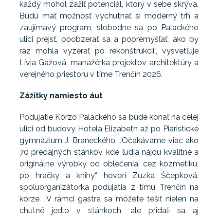
každý mohol zažiť potenciál, ktorý v sebe skrýva.
Budú mať možnosť vychutnať si moderný trh a
zaujímavý program, slobodne sa po Palackého
ulici prejsť, poobzerať sa a popremýšľať, ako by
raz mohla vyzerať po rekonštrukcii”, vysvetľuje
Lívia Gažová, manažérka projektov architektúry a
verejného priestoru v tíme Trenčín 2026.
Zážitky namiesto áut
Podujatie Korzo Palackého sa bude konať na celej
ulici od budovy Hotela Elizabeth až po Piaristické
gymnázium J. Braneckého. „Očakávame viac ako
70 predajných stánkov, kde ľudia nájdu kvalitné a
originálne výrobky od oblečenia, cez kozmetiku,
po hračky a knihy,“ hovorí Zuzka Ščepková,
spoluorganizátorka podujatia z tímu Trenčín na
korze. „V rámci gastra sa môžete tešiť nielen na
chutné jedlo v stánkoch, ale pridali sa aj