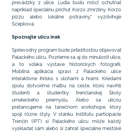
prevádzky z ulice. Ľudia budú môcť ochutnať
napríklad špeciálnu príchuť Korzo zmrzliny, Korzo
pizzu alebo lokálne potraviny,“ vyzdvihuje
Ščepková.
Spoznajte ulicu inak
Sprievodný program bude príležitosťou objavovať
Palackého ulicu. Pozrieme sa aj do minulosti ulice,
a to vďaka výstave historických fotografií.
Mobilná aplikácia spraví z Palackého ulice
interaktívne ihrisko s úlohami a hrami. Kriedami
spolu dotvoríme maľbu na ceste, ktorú navrhli
študenti a študentky trenčianskej Školy
umeleckého priemyslu. Alebo sa ulicou
pretancujeme na tanečnom workshope, ktorý
spojí rôzne štýly. V stánku Inštitútu participácie
Trenčín (IPT) si Palackého ulicu môže každý
vyskladať sám alebo si zahrať špeciálne mestské