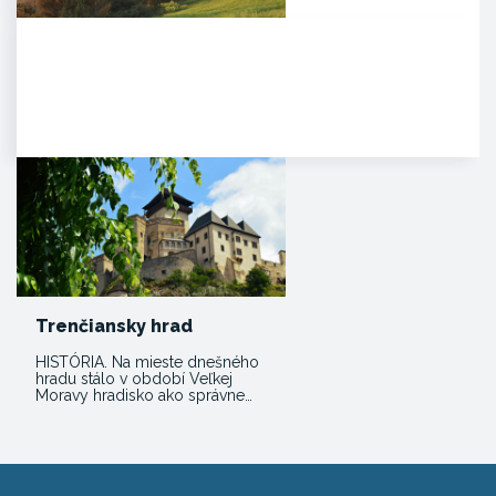
Čachtický hrad
Malebná zrúcanina viditeľná už z
diaľky na vápencovo-
dolomitickom kopci
poskytujúca…
Trenčiansky hrad
HISTÓRIA. Na mieste dnešného
hradu stálo v období Veľkej
Moravy hradisko ako správne…