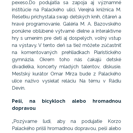
pexeso.Do podujatia sa zapoja aj významné
inštitúcie na Palackého ulici. Verejná knižnica M.
Rešetku prichystala swap detských kníh, čitáreň a
hravé programovanie. Galéria M. A. Bazovského
ponúkne obľúbené výtvarné dielne a interaktívne
hry s umením pre deti aj dospelých, voľný vstup
na výstavy. V tento deň sa tiež môžete zúčastniť
na komentovaných prehliadkach Piaristického
gymnázia. Okrem toho nás čakajú detské
divadielka, koncerty mladých talentov, diskusie.
Mestský kurátor Omar Mirza bude z Palackého
ulice naživo vysielať reláciu Na tému v Rádiu
Devín.
Peši, na bicykloch alebo hromadnou
dopravou
„Pozývame ľudí, aby na podujatie Korzo
Palackého prišli hromadnou dopravou, peši alebo