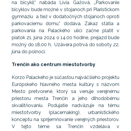
na bicykli,“ nabáda Lívia Gažová. „Parkovanie
bicyklov bude možné v stojanoch pri Piaristickom
gymnáziu a tiež v dodatočných stojanoch oproti
parkovaciemu domu,“ dodáva. Zákaz státia a
parkovania na Palackého ulici začne platiť v
piatok 21. júna 2024 o 14.00 hodine, prejazd bude
možný do 18.00 h. Uzávera potrvá do soboty 22.
júna do polnoci.
Trenčín ako centrum miestotvorby
Korzo Palackého je súčasťou najväčšieho projektu
Európskeho hlavného mesta kultúry s názvom
Mesto pretvorené, ktorý sa venuje verejnému
priestoru mesta Trenčín a jeho dlhodobému
skvalitňovaniu. Podujatie nadväzuje na tému
miestotvorby (placemaking), urbanistického
konceptu na spríjemňovanie verejných priestorov.
V tejto téme sa Trenčín vzdeláva v