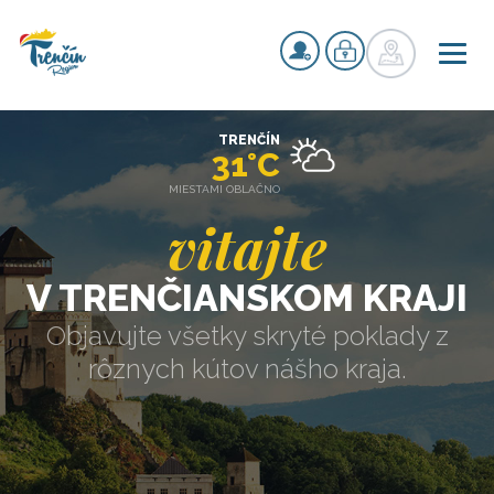
TRENČÍN
31°C
MIESTAMI OBLAČNO
vitajte
V TRENČIANSKOM KRAJI
Objavujte všetky skryté poklady z
rôznych kútov nášho kraja.