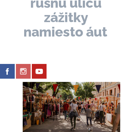
rušnú ulicu
zážitky
namiesto áut