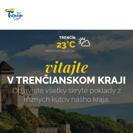
TRENČÍN
23°C
MIESTAMI OBLAČNO
vitajte
V TRENČIANSKOM KRAJI
Objavujte všetky skryté poklady z
rôznych kútov nášho kraja.