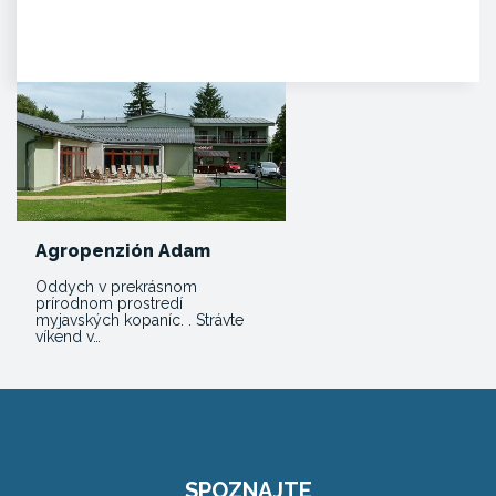
Kúpeľné mesto Trenčianske
Teplice sa pýši novou,
jedinečnou atrakciou. Môžete
tam…
Agropenzión Adam
Oddych v prekrásnom
prírodnom prostredí
myjavských kopaníc. . Strávte
víkend v…
SPOZNAJTE