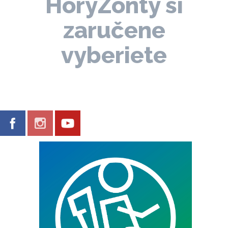
HoryZonty si
zaručene
vyberiete