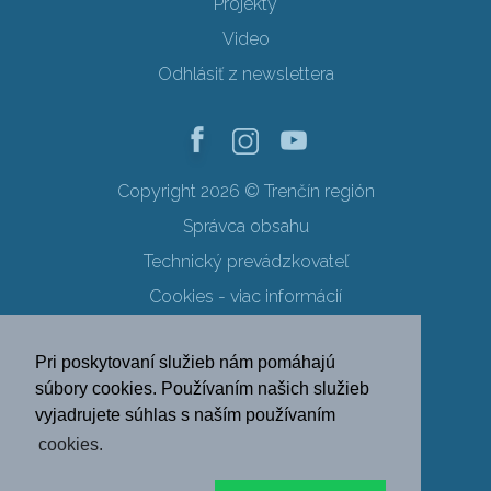
Projekty
Video
Odhlásiť z newslettera
Copyright 2026 © Trenčín región
Správca obsahu
Technický prevádzkovateľ
Cookies - viac informácií
Obchodné podmienky
Pri poskytovaní služieb nám pomáhajú
Ochrana osobných údajov
súbory cookies. Používaním našich služieb
vyjadrujete súhlas s naším používaním
SK
EN
DE
PL
cookies.
FR
RU
HU
UK