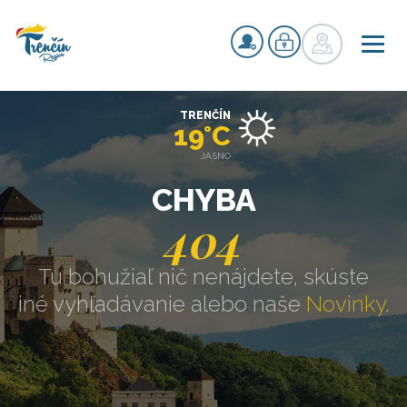
TRENČÍN
19°C
JASNO
CHYBA
404
Tu bohužiaľ nič nenájdete, skúste
iné vyhľadávanie alebo naše
Novinky
.