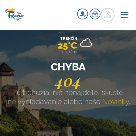
TRENČÍN
25°C
OBLAČNO
CHYBA
404
Tu bohužiaľ nič nenájdete, skúste
iné vyhľadávanie alebo naše
Novinky
.