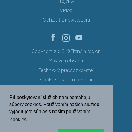
Projekty
Video
Odhlásiť z newslettera
Copyright 2026 © Trenčín región
Správca obsahu
Technický prevádzkovateľ
Cookies - viac informácií
Obchodné podmienky
Pri poskytovaní služieb nám pomáhajú
Ochrana osobných údajov
súbory cookies. Používaním našich služieb
vyjadrujete súhlas s naším používaním
SK
EN
DE
PL
cookies.
FR
RU
HU
UK