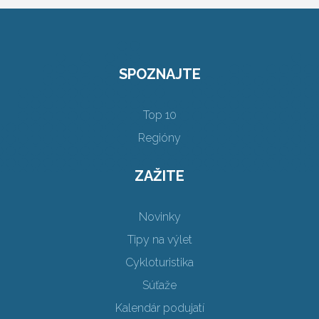
SPOZNAJTE
Top 10
Regióny
ZAŽITE
Novinky
Tipy na výlet
Cykloturistika
Súťaže
Kalendár podujatí