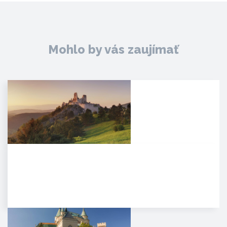
Mohlo by vás zaujímať
Čachtický hrad
Malebná zrúcanina viditeľná už z
diaľky na vápencovo-
dolomitickom kopci
poskytujúca…