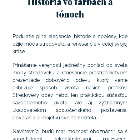
História vo farbách a
tónoch
Podujatie plné elegancie, histórie a noblesy, kde
ožije móda stredoveku a renesancie v celej svojej
kráse.
Prinášame verejnosti jedinečný pohľad do sveta
módy stredoveku a renesancie prostredníctvom
prezentácie dobového odevu, ktorý verne
približuje spôsob života našich predkov.
Stredoveký odev nebol len praktickou súčasťou
každodenného života, ale aj významným
ukazovateľom spoločenského postavenia,
povolania či majetku svojho nositeľa.
Návštevníci budú mať možnosť oboznámiť sa s
autentickými rekonštrukciami mužských,