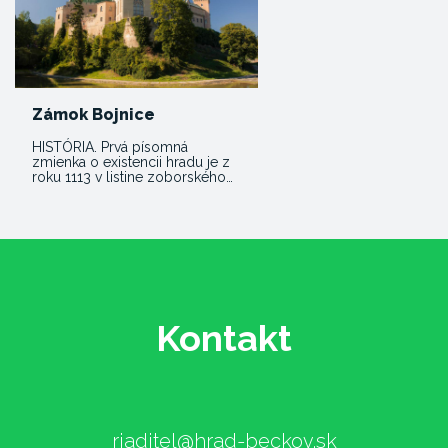
Zámok Bojnice
HISTÓRIA. Prvá písomná
zmienka o existencii hradu je z
roku 1113 v listine zoborského…
Kontakt
riaditel@hrad-beckov.sk