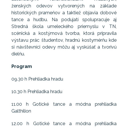
ženských odevov vytvorených na základe
historických prameňov a taktiež objavia dobové
tance a hudbu. Na podujatí spolupracuje aj
Stredná škola umeleckého priemyslu v TN,
scénická a kostýmová tvorba, ktorá pripravila
výstavu prác študentov, hradnú kostymérňu kde
si návštevníci odevy môžu aj vyskúšať a tvorivú
dielňu.
Program
09.30 h Prehliadka hradu
10.30 h Prehliadka hradu
11.00 h Gotické tance a módna prehliadka
Galthilion
12.00 h Gotické tance a módna prehliadka