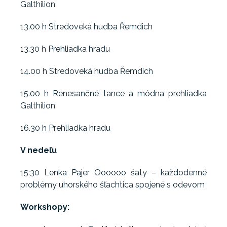
Galthilion
13.00 h Stredoveká hudba Řemdich
13.30 h Prehliadka hradu
14.00 h Stredoveká hudba Řemdich
15.00 h Renesančné tance a módna prehliadka
Galthilion
16.30 h Prehliadka hradu
V nedeľu
15:30 Lenka Pajer Oooooo šaty – každodenné
problémy uhorského šľachtica spojené s odevom
Workshopy: