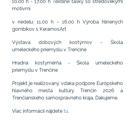
10.00 h - 17.00 h Textilné tašky so stredovekými
motívmi
v nedeľu: 11.00 h - 16.00 h Výroba hlinených
gombíkov s KeramosArt
Výstava dobových kostýmov - Škola
umeleckého priemyslu v Trenčíne
Hradná kostymérňa - Škola umeleckého
priemyslu v Trenčíne
Projekt je realizovaný vďaka podpore Európskeho
hlavného mesta kultúry Trenčín 2026 a
Trenčianskeho samosprávneho kraja. Ďakujeme.‍
Viac informácií nájdete
tu.