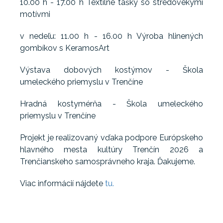
10.00 h - 17.00 h Textilné tašky so stredovekými
motívmi
v nedeľu: 11.00 h - 16.00 h Výroba hlinených
gombíkov s KeramosArt
Výstava dobových kostýmov - Škola
umeleckého priemyslu v Trenčíne
Hradná kostymérňa - Škola umeleckého
priemyslu v Trenčíne
Projekt je realizovaný vďaka podpore Európskeho
hlavného mesta kultúry Trenčín 2026 a
Trenčianskeho samosprávneho kraja. Ďakujeme.‍
Viac informácií nájdete
tu.