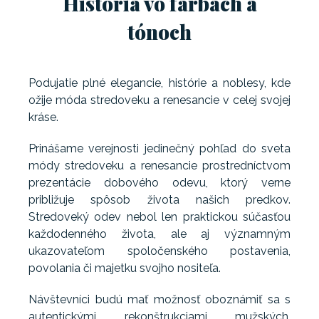
História vo farbách a
tónoch
Podujatie plné elegancie, histórie a noblesy, kde
ožije móda stredoveku a renesancie v celej svojej
kráse.
Prinášame verejnosti jedinečný pohľad do sveta
módy stredoveku a renesancie prostredníctvom
prezentácie dobového odevu, ktorý verne
približuje spôsob života našich predkov.
Stredoveký odev nebol len praktickou súčasťou
každodenného života, ale aj významným
ukazovateľom spoločenského postavenia,
povolania či majetku svojho nositeľa.
Návštevníci budú mať možnosť oboznámiť sa s
autentickými rekonštrukciami mužských,