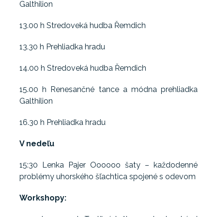
Galthilion
13.00 h Stredoveká hudba Řemdich
13.30 h Prehliadka hradu
14.00 h Stredoveká hudba Řemdich
15.00 h Renesančné tance a módna prehliadka
Galthilion
16.30 h Prehliadka hradu
V nedeľu
15:30 Lenka Pajer Oooooo šaty – každodenné
problémy uhorského šľachtica spojené s odevom
Workshopy: