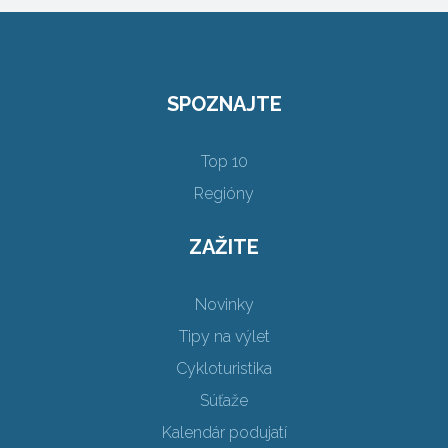
SPOZNAJTE
Top 10
Regióny
ZAŽITE
Novinky
Tipy na výlet
Cykloturistika
Súťaže
Kalendár podujatí