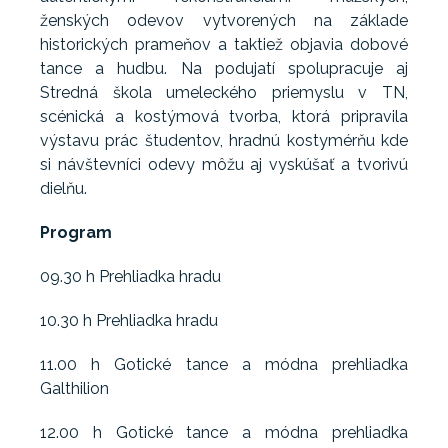
ženských odevov vytvorených na základe
historických prameňov a taktiež objavia dobové
tance a hudbu. Na podujatí spolupracuje aj
Stredná škola umeleckého priemyslu v TN,
scénická a kostýmová tvorba, ktorá pripravila
výstavu prác študentov, hradnú kostymérňu kde
si návštevníci odevy môžu aj vyskúšať a tvorivú
dielňu.
Program
09.30 h Prehliadka hradu
10.30 h Prehliadka hradu
11.00 h Gotické tance a módna prehliadka
Galthilion
12.00 h Gotické tance a módna prehliadka