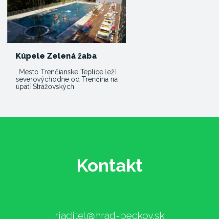
Kúpele Zelená žaba
. Mesto Trenčianske Teplice leží
severovýchodne od Trenčína na
úpätí Strážovských…
Kontakt
riaditel@hrad-beckov.sk