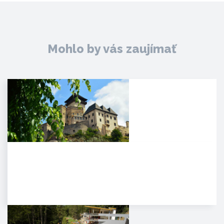
Mohlo by vás zaujímať
Trenčiansky hrad
HISTÓRIA. Na mieste dnešného
hradu stálo v období Veľkej
Moravy hradisko ako správne…