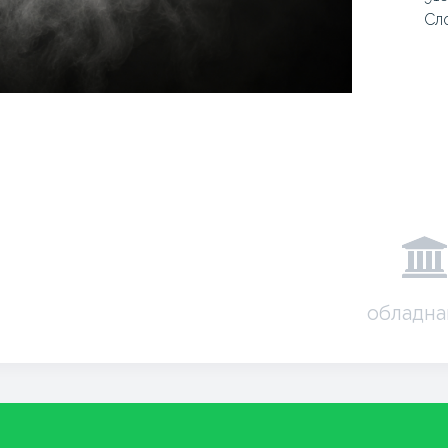
Сл
обладна