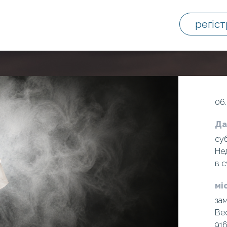
регіст
06.
Да
суб
Нед
в с
мі
за
Be
91