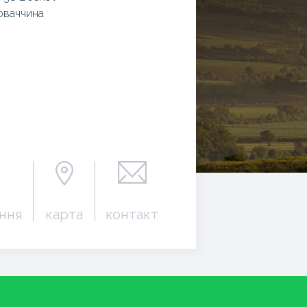
оваччина
ння
карта
контакт