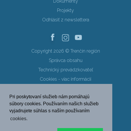
Dokumenty
Projekty
Odhlásiť z newslettera
Copyright 2026 © Trenčín región
Správca obsahu
Technický prevádzkovateľ
Cookies - viac informácií
Obchodné podmienky
Pri poskytovaní služieb nám pomáhajú
Ochrana osobných údajov
súbory cookies. Používaním našich služieb
vyjadrujete súhlas s naším používaním
SK
EN
DE
PL
cookies.
FR
RU
HU
UK