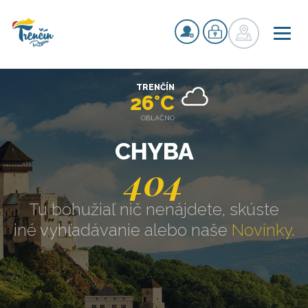
TRENČÍN
26°C
OBLAČNO
CHYBA
404
Tu bohužiaľ nič nenájdete, skúste
iné vyhľadávanie alebo naše
Novinky
.