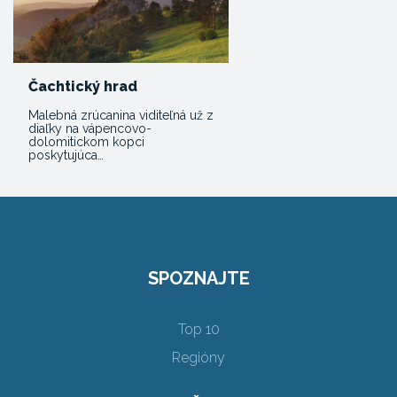
Čachtický hrad
Malebná zrúcanina viditeľná už z
diaľky na vápencovo-
dolomitickom kopci
poskytujúca…
SPOZNAJTE
Top 10
Regióny