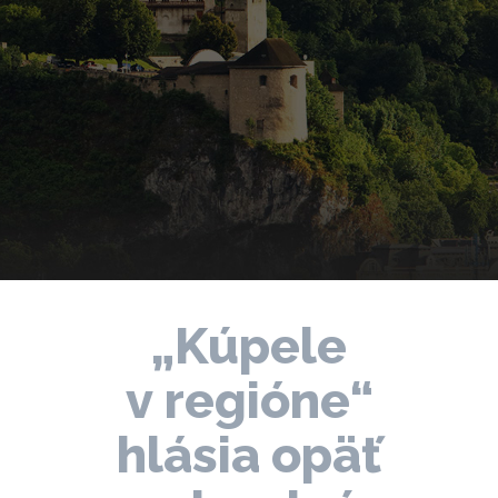
„Kúpele
v regióne“
hlásia opäť