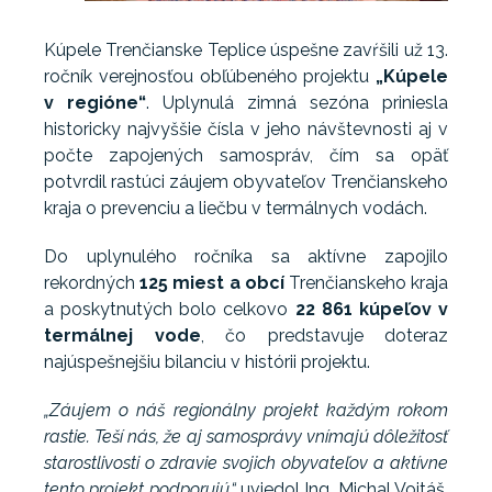
Kúpele Trenčianske Teplice úspešne zavŕšili už 13.
ročník verejnosťou obľúbeného projektu
„Kúpele
v regióne“
. Uplynulá zimná sezóna priniesla
historicky najvyššie čísla v jeho návštevnosti aj v
počte zapojených samospráv, čím sa opäť
potvrdil rastúci záujem obyvateľov Trenčianskeho
kraja o prevenciu a liečbu v termálnych vodách.
Do uplynulého ročníka sa aktívne zapojilo
rekordných
125 miest a obcí
Trenčianskeho kraja
a poskytnutých bolo celkovo
22 861 kúpeľov v
termálnej vode
, čo predstavuje doteraz
najúspešnejšiu bilanciu v histórii projektu.
„Záujem o náš regionálny projekt každým rokom
rastie. Teší nás, že aj samosprávy vnímajú dôležitosť
starostlivosti o zdravie svojich obyvateľov a aktívne
tento projekt podporujú,“
uviedol Ing. Michal Vojtáš,