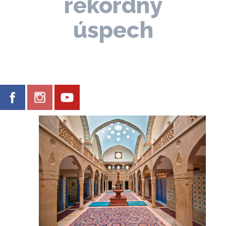
rekordný
úspech