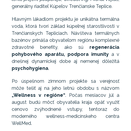
generálny riaditeľ Kúpeľov Trenčianske Teplice.
Hlavným lákadlom projektu je unikátna termálna
voda, ktorá tvorí základ kúpeľnej starostlivosti v
Trenčianskych Tepliciach. Návšteva termálnych
bazénov prináša obyvateľom regiónu komplexné
zdravotné benefity, ako sú
regenerácia
pohybového aparátu, podpora imunity
a v
dnešnej dynamickej dobe aj nemenej dôležitá
psychohygiena
.
Po úspešnom zimnom projekte sa verejnosť
môže tešiť aj na jeho letnú obdobu s názvom
„Wellness v regióne“
. Počas mesiacov júl a
august budú môcť obyvatelia kraja opäť využiť
cenovo zvýhodnené vstupy, tentoraz do
moderného wellness-medicínskeho centra
WellMed.