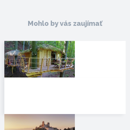
Mohlo by vás zaujímať
Noc v korunách stromov
Kúpeľné mesto Trenčianske
Teplice sa pýši novou,
jedinečnou atrakciou. Môžete
tam…