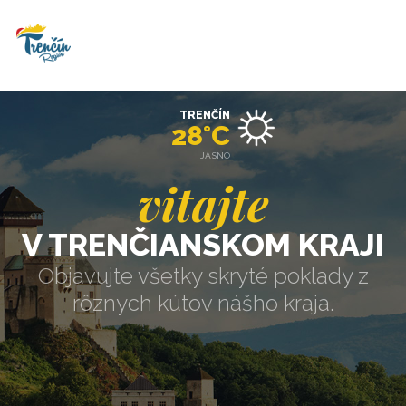
TRENČÍN
28°C
JASNO
vitajte
V TRENČIANSKOM KRAJI
Objavujte všetky skryté poklady z
rôznych kútov nášho kraja.